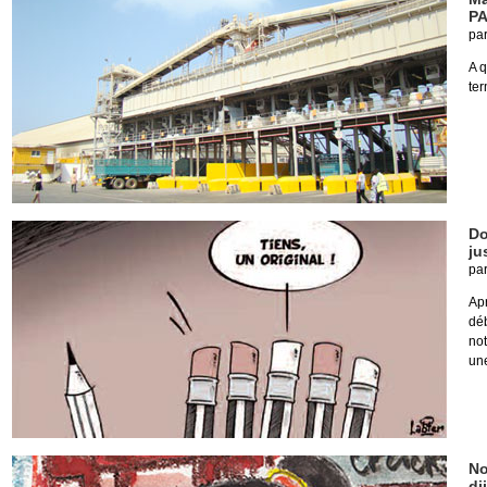
PA
pa
A q
ter
Do
ju
pa
Apr
déb
not
une
No
dj