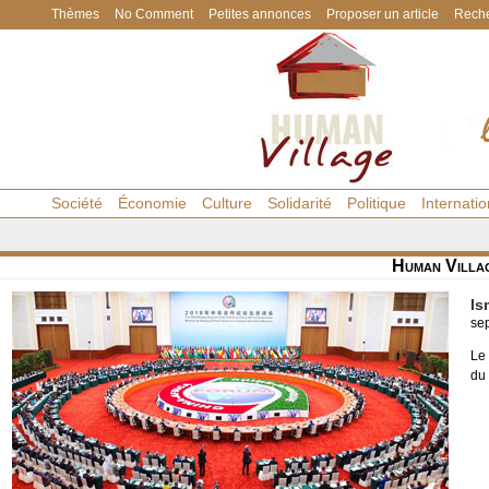
Thèmes
No Comment
Petites annonces
Proposer un article
Reche
Société
Économie
Culture
Solidarité
Politique
Internatio
Human Villa
Is
se
Le 
du 