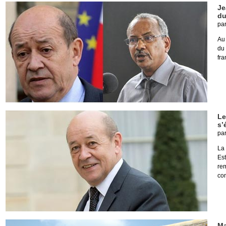
Je
du
pa
Au 
du 
fra
Le
s’
pa
La 
Est
re
con
Ma