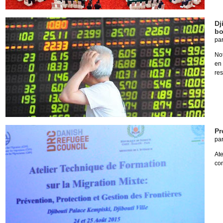
Dj
bo
pa
Not
en
res
Pr
pa
Ate
con