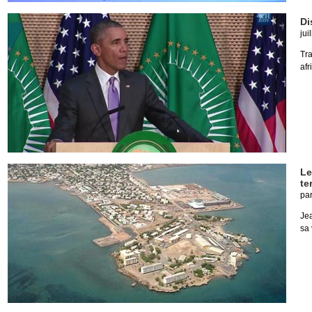
Di
jui
Tr
afr
Le
te
pa
Je
sa 