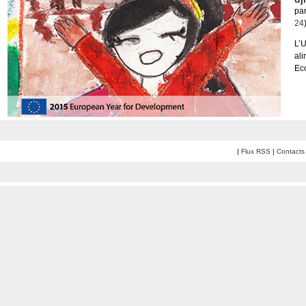
pa
24
L’
al
Eco
|
Flux RSS
|
Contacts