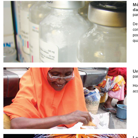
Mé
da
pa
De
co
pou
qua
Un
pa
Ho
acc
Le