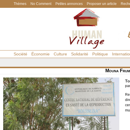
Thèmes
No Comment
Petites annonces
Proposer un article
Reche
Société
Économie
Culture
Solidarité
Politique
Internatio
Mouna Frum
To
pa
Re
di
cen
mut