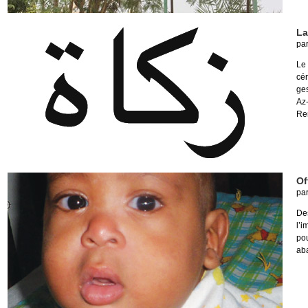
La
pa
Le
cé
ge
Az
Re
Of
pa
Des
l’i
pou
ab