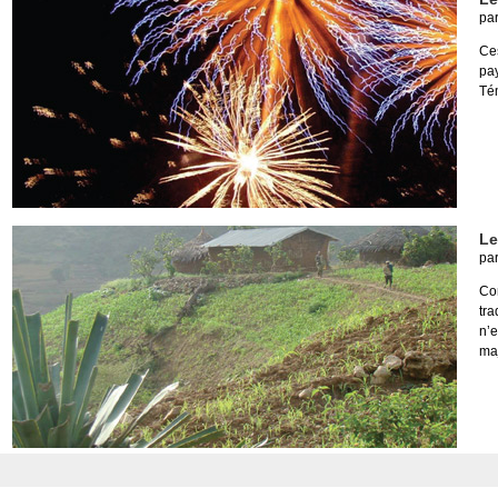
pa
Ce
pa
Té
Le
pa
Con
tra
n’
maj