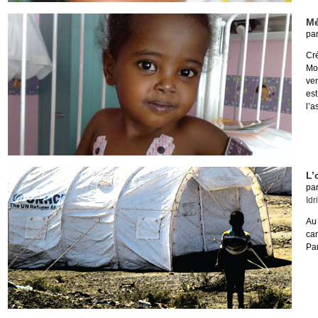
Mé
pa
Cr
Mo
ve
es
l’a
L’
pa
Idr
Au 
ca
Par