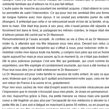
solidarité familiale qui d’ailleurs ne m’a pas fait défaut.
L’autre paire de manche qui pourtant me semblait acquise, c’était obtenir le con
lui permettre de subir l’intervention. Ce qui pour moi me semblait être une forma
de longue haleine avec mon époux. Il ne voulait pas entendre parler de cett
étrangers. Il prétextait que celle-ci se retrouverait seule et loin de la famille, et
tenir la main. Elle était trop jeune à ses yeux, elle n’avait jamais été séparée 
forcément tort dans le fond, je partageais les mêmes craintes, le risque était rée
d’ailleurs jamais été caché par le Dr Massoure.
Personnellement je l’avais accepté. Je confiais sa vie à Dieu et au Dr Massoure
rester là, à attendre que ma fille trépasse sous mes yeux. Devant son refus ca
gâcher cette opportunité inespérée qui s’offrait à nous, pour redonner enfin le so
mobilisé contre mon époux toute ma famille, y compris mon père qui est un homme
rigole aujourd’hui mais je vous assure qu’à ce moment là, ce n’était pas évident
été le plus judicieux puisque c’est une fille qui gambade, qui court comme t
enjambées, une fille espiègle et constamment souriante, qui nous a été rendue 
Pour tout vous dire j’en ai failli embrasser le Dr Massoure !
Le Dr Massoure est pour notre famille le sauveur de notre enfant. Je sais ce que
avec tristesse que j’ai appris qu’il quittait prochainement notre pays, cela me f
son retour de France à la suivre et ce, gratuitement.
Pour rien vous cachez de mon état d’esprit avant ma rencontre miraculeuse avec 
l’impression que le monde s’écroulait sous mes pieds. Je vivais en permanence ave
en moi. Aujourd’hui grâce à Dieu, ma petite Hanane va mieux mais une questi
coeur a été fragilisé un peu plus par l’incapacité de nos médecins à déceler la ma
petite fille de 2 ans soit si fatigué en marchant à peine 50 mètres, ou en jouant 