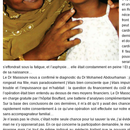
et un
en Ré
néces
front
peut
card
dern
et do
card
Il f
pouva
serai
s’effondrait sous la fatigue, et l’asphyxie… elle était constamment en peine ! Et 
de sa naissance…
Le Dr Massoure nous a confirmé le diagnostic du Dr Mohamed Abdourhaman : je
rongeait ma fille, mais paradoxalement j’étais bien consciente que j’étais impuis
trouble et l’impuissance qui m’habitait : la question du financement du coût de
l’opération était bien entendu au dessus de mes moyens financiers. Le Dr Massour
en charge gratuite par l’hôpital Bouffard, une batterie d’analyses complémentaire
Sur la base des conclusions de ces dernières, il m’a dit qu’il y avait des chances 
rapidement notre consentement à ce qu’une opération soit effectuée sur notre en
sans accompagnateur familial…
Je n’avais pas le choix, c’était notre seule chance pour lui sauver la vie, j’
mari ne s’y opposerait pas. En ce qui concerne la participation demandée, le mon
épargne mais j’ai tout de même indiqué au médecin traitant que je pouvais réu