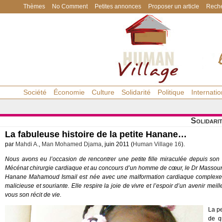
Thèmes
No Comment
Petites annonces
Proposer un article
Reche
Société
Économie
Culture
Solidarité
Politique
Internatio
Solidari
La fabuleuse histoire de la petite Hanane…
par
Mahdi A.
,
Man Mohamed Djama
, juin 2011 (
Human Village 16
).
Nous avons eu l’occasion de rencontrer une petite fille miraculée depuis son
Mécénat chirurgie cardiaque et au concours d’un homme de cœur, le Dr Massour
Hanane Mahamoud Ismail est née avec une malformation cardiaque complexe. Depu
malicieuse et souriante. Elle respire la joie de vivre et l’espoir d’un avenir m
vous son récit de vie.
La pe
de q