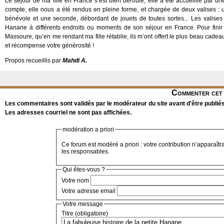
Le séjour de ma fille en France s’est bien déroulé, elle a été accueillie par un
compte, elle nous a été rendus en pleine forme, et chargée de deux valises : u
bénévole et une seconde, débordant de jouets de toutes sortes... Les valise
Hanane à différents endroits ou moments de son séjour en France. Pour finir
Massoure, qu’en me rendant ma fille rétablie, ils m’ont offert le plus beau cad
et récompense votre générosité !
Propos recueillis par
Mahdi A.
Commenter cet 
Les commentaires sont validés par le modérateur du site avant d'être publiés
Les adresses courriel ne sont pas affichées.
modération a priori
Ce forum est modéré a priori : votre contribution n’apparaîtr
les responsables.
Qui êtes-vous ?
Votre nom
Votre adresse email
Votre message
Titre (obligatoire)