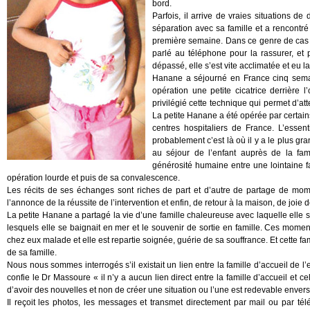
bord.
Parfois, il arrive de vraies situations d
séparation avec sa famille et a rencontré
première semaine. Dans ce genre de cas d’
parlé au téléphone pour la rassurer, et
dépassé, elle s’est vite acclimatée et eu l
Hanane a séjourné en France cinq semain
opération une petite cicatrice derrière 
privilégié cette technique qui permet d’att
La petite Hanane a été opérée par certain
centres hospitaliers de France. L’essent
probablement c’est là où il y a le plus gra
au séjour de l’enfant auprès de la fam
générosité humaine entre une lointaine fa
opération lourde et puis de sa convalescence.
Les récits de ses échanges sont riches de part et d’autre de partage de mom
l’annonce de la réussite de l’intervention et enfin, de retour à la maison, de joie
La petite Hanane a partagé la vie d’une famille chaleureuse avec laquelle elle 
lesquels elle se baignait en mer et le souvenir de sortie en famille. Ces moment
chez eux malade et elle est repartie soignée, guérie de sa souffrance. Et cette fa
de sa famille.
Nous nous sommes interrogés s’il existait un lien entre la famille d’accueil de l
confie le Dr Massoure « il n’y a aucun lien direct entre la famille d’accueil et ce
d’avoir des nouvelles et non de créer une situation ou l’une est redevable envers 
Il reçoit les photos, les messages et transmet directement par mail ou par télé