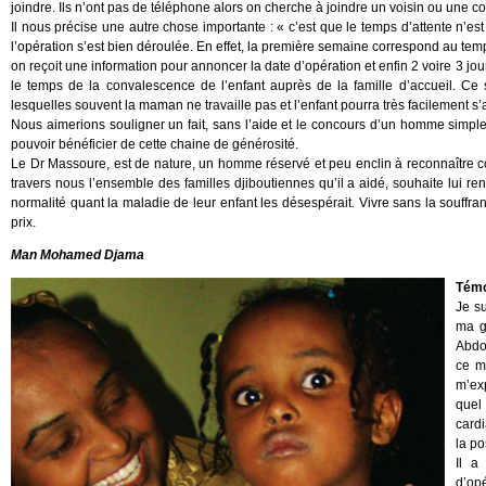
joindre. Ils n’ont pas de téléphone alors on cherche à joindre un voisin ou une cou
Il nous précise une autre chose importante : « c’est que le temps d’attente n’e
l’opération s’est bien déroulée. En effet, la première semaine correspond au temps
on reçoit une information pour annoncer la date d’opération et enfin 2 voire 3 jou
le temps de la convalescence de l’enfant auprès de la famille d’accueil. Ce
lesquelles souvent la maman ne travaille pas et l’enfant pourra très facilement s
Nous aimerions souligner un fait, sans l’aide et le concours d’un homme simple 
pouvoir bénéficier de cette chaine de générosité.
Le Dr Massoure, est de nature, un homme réservé et peu enclin à reconnaître
travers nous l’ensemble des familles djiboutiennes qu’il a aidé, souhaite lui r
normalité quant la maladie de leur enfant les désespérait. Vivre sans la souffra
prix.
Man Mohamed Djama
Témo
Je s
ma g
Abdou
ce m
m’ex
quel 
cardi
la po
Il a
d’opé