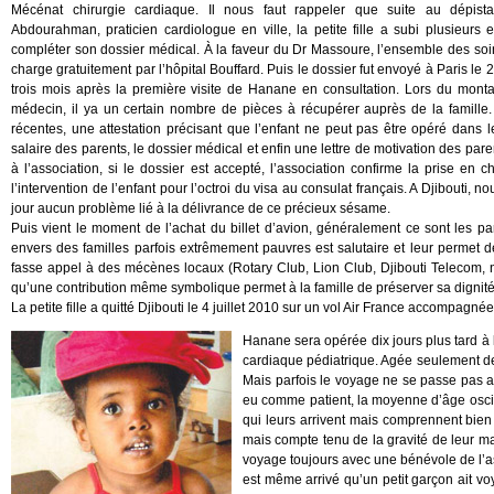
Mécénat chirurgie cardiaque. Il nous faut rappeler que suite au dépi
Abdourahman, praticien cardiologue en ville, la petite fille a subi plusieur
compléter son dossier médical. À la faveur du Dr Massoure, l’ensemble des soin
charge gratuitement par l’hôpital Bouffard. Puis le dossier fut envoyé à Paris l
trois mois après la première visite de Hanane en consultation. Lors du monta
médecin, il ya un certain nombre de pièces à récupérer auprès de la famille. 
récentes, une attestation précisant que l’enfant ne peut pas être opéré dans l
salaire des parents, le dossier médical et enfin une lettre de motivation des pare
à l’association, si le dossier est accepté, l’association confirme la prise en 
l’intervention de l’enfant pour l’octroi du visa au consulat français. A Djibouti,
jour aucun problème lié à la délivrance de ce précieux sésame.
Puis vient le moment de l’achat du billet d’avion, généralement ce sont les pa
envers des familles parfois extrêmement pauvres est salutaire et leur permet de
fasse appel à des mécènes locaux (Rotary Club, Lion Club, Djibouti Telecom, ndr
qu’une contribution même symbolique permet à la famille de préserver sa dignité
La petite fille a quitté Djibouti le 4 juillet 2010 sur un vol Air France accompagn
Hanane sera opérée dix jours plus tard à l
cardiaque pédiatrique. Agée seulement de tr
Mais parfois le voyage ne se passe pas 
eu comme patient, la moyenne d’âge oscill
qui leurs arrivent mais comprennent bien v
mais compte tenu de la gravité de leur ma
voyage toujours avec une bénévole de l’ass
est même arrivé qu’un petit garçon ait v