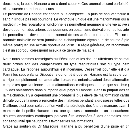
deux mots, la petite Hanane a un « demi-coeur ». Ces anomalies sont parfois l
elle a survécu pendant deux ans.
Le problème de Hanane est encore plus complexe. En plus de son ventricule uni
sang n’irrigue pas les poumons. Le ventricule unique est une malformation qui 
médecin : « les réparations fonctionnelles permettent néanmoins une vie active s
développement des artères des poumons en posant une dérivation entre les artères
lui permettra un développement normal de ces artères pulmonaires. Elle ne s
normale mais elle ne sera jamais une « championne olympique de course à pied
même pratiquer une activité sportive de loisir. En règle générale, on recomma
c’est un sport qui correspond mieux à ce genre de maladie.
Nous nous sommes renseignés sur l’évolution et les risques ultérieurs de sa mal
deux ordres soit des complications du type respiratoires soit du type car
cardiaque. La réponse aujourd’hui est incertaine. L’essentiel pour elle est d’
Parmi les sept enfants Djiboutiens qui ont été opérés, Hanane est la seule qui
corrige complètement son anomalie. Les autres enfants avaient des malformati
complexes que la sienne. Les malformations cardiaques, quelle que soit leur 
1% des naissances dans n’importe quel pays du monde. Dans la plupart des cas
la malchance. Il y a cependant une probabilité plus élevé de malformation card
difficile ou que la mère a rencontré des maladies pendant la grossesse telles qu
D’ailleurs c’est pour cela que l’on vérifie la sérologie des futures mamans avan
maman de la petite Hanane a eu une grossesse normale et un accoucheme
d’autres anomalies cardiaques peuvent être associées à des anomalies ch
consanguinité qui peut parfois favoriser les malformations.
Grâce au soutien du Dr Massoure, Hanane a pu bénéficier d’une prise en cha