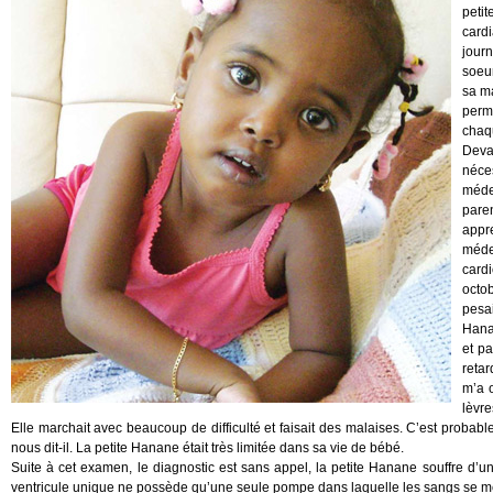
petit
card
jour
soeur
sa ma
perm
chaqu
Devan
néce
méde
pare
appre
méde
cardi
octo
pesa
Hanan
et pa
reta
m’a o
lèvre
Elle marchait avec beaucoup de difficulté et faisait des malaises. C’est probable
nous dit-il. La petite Hanane était très limitée dans sa vie de bébé.
Suite à cet examen, le diagnostic est sans appel, la petite Hanane souffre d’
ventricule unique ne possède qu’une seule pompe dans laquelle les sangs se mé