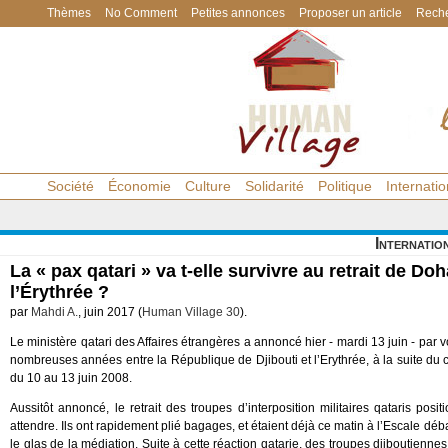
Thèmes
No Comment
Petites annonces
Proposer un article
Reche
Société
Économie
Culture
Solidarité
Politique
Internatio
Internatio
La « pax qatari » va t-elle survivre au retrait de Do
l’Érythrée ?
par
Mahdi A.
, juin 2017 (
Human Village 30
).
Le ministère qatari des Affaires étrangères a annoncé hier - mardi 13 juin - par 
nombreuses années entre la République de Djibouti et l’Erythrée, à la suite du c
du 10 au 13 juin 2008.
Aussitôt annoncé, le retrait des troupes d’interposition militaires qataris posi
attendre. Ils ont rapidement plié bagages, et étaient déjà ce matin à l’Escale débar
le glas de la médiation. Suite à cette réaction qatarie, des troupes djiboutienn