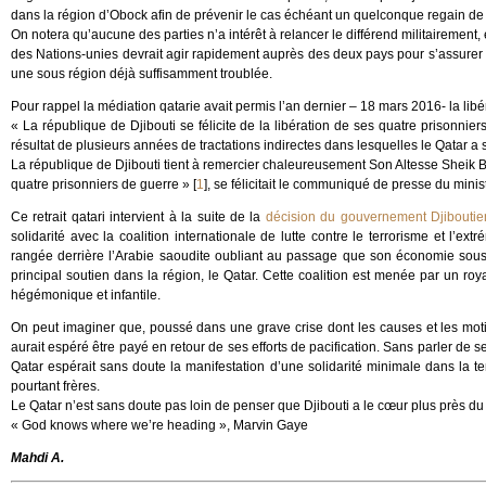
dans la région d’Obock afin de prévenir le cas échéant un quelconque regain de 
On notera qu’aucune des parties n’a intérêt à relancer le différend militairement, e
des Nations-unies devrait agir rapidement auprès des deux pays pour s’assurer
une sous région déjà suffisamment troublée.
Pour rappel la médiation qatarie avait permis l’an dernier – 18 mars 2016- la libé
« La république de Djibouti se félicite de la libération de ses quatre prisonnier
résultat de plusieurs années de tractations indirectes dans lesquelles le Qatar a 
La république de Djibouti tient à remercier chaleureusement Son Altesse Sheik B
quatre prisonniers de guerre »
[
1
]
, se félicitait le communiqué de presse du minis
Ce retrait qatari intervient à la suite de la
décision du gouvernement Djiboutie
solidarité avec la coalition internationale de lutte contre le terrorisme et l’ex
rangée derrière l’Arabie saoudite oubliant au passage que son économie sous 
principal soutien dans la région, le Qatar. Cette coalition est menée par un ro
hégémonique et infantile.
On peut imaginer que, poussé dans une grave crise dont les causes et les moti
aurait espéré être payé en retour de ses efforts de pacification. Sans parler de 
Qatar espérait sans doute la manifestation d’une solidarité minimale dans la te
pourtant frères.
Le Qatar n’est sans doute pas loin de penser que Djibouti a le cœur plus près du
« God knows where we’re heading », Marvin Gaye
Mahdi A.