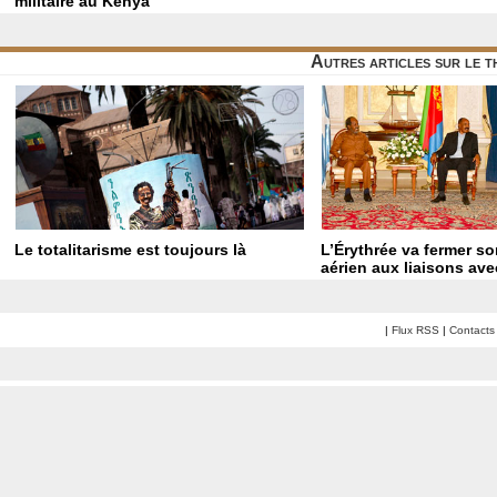
militaire au Kenya
Autres articles sur le 
Le totalitarisme est toujours là
L’Érythrée va fermer s
aérien aux liaisons ave
|
Flux RSS
|
Contacts