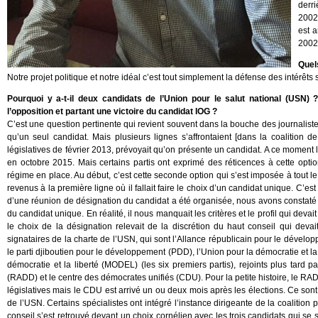
derr
2002
est a
2002 
Quels
Notre projet politique et notre idéal c’est tout simplement la défense des intérêt
Pourquoi y a-t-il deux candidats de l’Union pour le salut national (USN
l’opposition et partant une victoire du candidat IOG ?
C’est une question pertinente qui revient souvent dans la bouche des journaliste
qu’un seul candidat. Mais plusieurs lignes s’affrontaient [dans la coalition 
législatives de février 2013, prévoyait qu’on présente un candidat. A ce moment 
en octobre 2015. Mais certains partis ont exprimé des réticences à cette option
régime en place. Au début, c’est cette seconde option qui s’est imposée à tout
revenus à la première ligne où il fallait faire le choix d’un candidat unique. C’est 
d’une réunion de désignation du candidat a été organisée, nous avons constaté un
du candidat unique. En réalité, il nous manquait les critères et le profil qui de
le choix de la désignation relevait de la discrétion du haut conseil qui deva
signataires de la charte de l’USN, qui sont l’Allance républicain pour le dév
le parti djiboutien pour le développement (PDD), l’Union pour la démocratie et l
démocratie et la liberté (MODEL) (les six premiers partis), rejoints plus tard 
(RADD) et le centre des démocrates unifiés (CDU). Pour la petite histoire, le RA
législatives mais le CDU est arrivé un ou deux mois après les élections. Ce sont 
de l’USN. Certains spécialistes ont intégré l’instance dirigeante de la coalition
conseil s’est retrouvé devant un choix cornélien avec les trois candidats qui se 