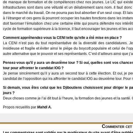
de manque de formation et de compétences chez nos jeunes. Le LIC qui existe
infrastructures sont dans une vétusté et un délabrement sans nom. Il faut don
dans le marché du travail. On ne pourra pas tout absorber d’un seul coup. Et lais
à l’étranger et ces gens là pourront occuper les hautes fonctions dans les instan
doit favoriser l’émulation chez une certaine élite qui pourra défendre nos intérê
cycle de formation supérieure à la licence, il faut encourager les jeunes et les a
Comment appréhendez-vous la CENI telle qu’elle a été mise en place ?
La CENI n’est pas du tout représentative de la diversité des candidatures. Je
insidieuse et fragile et éviter ainsi le piège du boycott populaire et celui de
autre alternative que le pouvoir et ses représentants. C’est d’ailleurs ainsi que j
Pensez-vous qu’il y aura un deuxième tour ? Si oui, quelles sont vos chances
tour pour affronter le candidat IOG ?
Je pense sincèrement qu’il y aura un second tour à cette élection. Et oui, je p
candidat de l’opposition qui ira affronter le candidat IOG au deuxième tour. Pour 
Si demain, vous êtes celui que les Djiboutiens choisissent pour diriger le 
jours ?
Deux choses comme je l’ai dit tout à l’heure, la formation des jeunes et la santé.
Propos recueillis par
Mahdi A.
Commenter cet 
Les commentaires sont validés par le modérateur du site avant d'être publiés