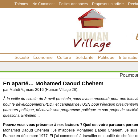
Thèmes
No Comment
Petites annonces
Proposer un article
Reche
Société
Économie
Culture
Solidarité
Politique
Internatio
Politiqu
En aparté… Mohamed Daoud Chehem
par
Mahdi A.
, mars 2016 (
Human Village 26
).
À la veille du scrutin du 8 avril prochain, nous avons rencontré pour une int
pour le développement (PDD), et candidat de l’USN pour l’
élection présidentiell
parcours politique, découvrir son programme politique et son projet de so
questions. Entretien…
Pouvez vous vous présenter à nos lecteurs ? Quel est votre parcours personne
Mohamed Daoud Chehem : Je m’appelle Mohamed Daoud Chehem. Je suis re
France en décembre 1977. Et j’ai commencé à travailler en qualité de chef de 