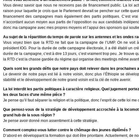
Vous devez savoir que nous ne recevons pas de financement public. La loi actu
raison pour laquelle je crois que le Parlement devrait se pencher sur cette questi
financement des campagnes mais également des partis politiques. C’est vrai 
n’accordant aucun moyen aux partis de l’opposition ou aux candidats indépendant
donc ma campagne avec mes propres moyens et l’appui des sponsors qui souti
Au sujet de la répartition du temps de parole sur les antennes et les ondes r
Vous voyez bien que la RTD ne fait que la campagne de l’UMP. On ne voit à l
président IOG. Pour la durée de cette campagne électorale, il a été établi un cré
durée de la campagne, c’est à dire 13 jours, c’est vraiment trop peu. Je trouve 
la RTD c’est la chasse gardée du régime qui organise des meetings même avant
Quels sont les grands défis que notre pays doit relever dans les prochaines 
Le devenir de notre pays est lié à notre voisin, donc plus l’Éthiopie se dévelo
stabilité et le développement de notre grand voisin est la clé de notre avenir.
La loi interdit les partis politiques à caractère religieux. Quel jugement porte
les deux faces d’une même pièce ?
Je pense qu’il faut séparer la religion et la politique, donc l’esprit de cette loi me
Que pensez-vous de la stratégie de développement accrochée à la locomotive 
grand hub de la sous région ?
Je pense avoir donné mon assentiment à cette stratégie.
Comment comptez-vous lutter contre le chômage des jeunes diplômés ?
D’abord en développant la formation qui doit être prioritaire. Actuellement, de