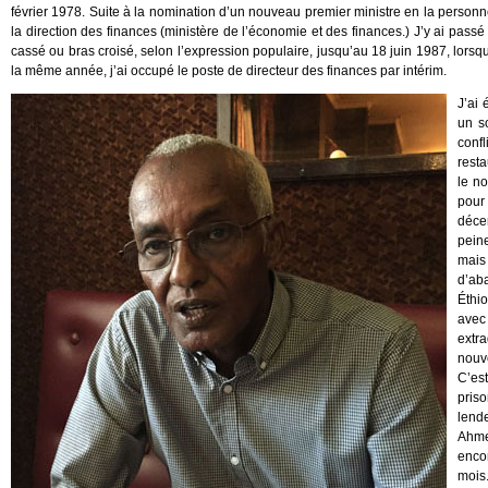
février 1978. Suite à la nomination d’un nouveau premier ministre en la personn
la direction des finances (ministère de l’économie et des finances.) J’y ai passé
cassé ou bras croisé, selon l’expression populaire, jusqu’au 18 juin 1987, lorsq
la même année, j’ai occupé le poste de directeur des finances par intérim.
J’ai
un s
confl
resta
le n
pour
déce
peine
mais
d’ab
Éthi
avec
extr
nouv
C’est
pris
lend
Ahme
enco
mois