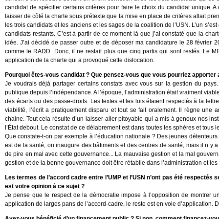
candidat de spécifier certains critères pour faire le choix du candidat unique.
laisser de côté la charte sous prétexte que la mise en place de critères allait pre
les trois candidats et les anciens et les sages de la coalition de l’USN. L’un s’es
candidats restants. C’est à partir de ce moment là que j’ai constaté que la cha
idée. J’ai décidé de passer outre et de déposer ma candidature le 28 février 201
comme le RADD. Donc, il ne restait plus que cinq partis qui sont restés. Le MRD
application de la charte qui a provoqué cette dislocation.
Pourquoi êtes-vous candidat ? Que pensez-vous que vous pourriez apporter au
Je voudrais déjà partager certains constats avec vous sur la gestion du pays. 
publique depuis l’indépendance. A l’époque, l’administration était vraiment viable
des écarts ou des passe-droits. Les textes et les lois étaient respectés à la lett
viabilité, l’écrit a pratiquement disparu et tout se fait oralement. Il règne une
chaine. Tout cela résulte d’un laisser-aller pitoyable qui a mis à genoux nos in
l’État debout. Le constat de ce délabrement est dans toutes les sphères et tous 
Que constate-t-on par exemple à l’éducation nationale ? Des jeunes détenteurs 
est de la santé, on inaugure des bâtiments et des centres de santé, mais il n y a
de pire en mal avec cette gouvernance... La mauvaise gestion et la mal gouver
gestion et de la bonne gouvernance doit être rétablie dans l’administration et les 
Les termes de l’accord cadre entre l’UMP et l’USN n’ont pas été respectés se
est votre opinion à ce sujet ?
Je pense que le respect de la démocratie impose à l’opposition de montrer u
application de larges pans de l’accord-cadre, le reste est en voie d’application. 
Avez-vous bénéficié d’un financement public ? Si non, comment financez-vo