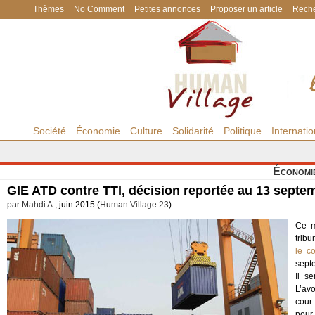
Thèmes
No Comment
Petites annonces
Proposer un article
Reche
Société
Économie
Culture
Solidarité
Politique
Internatio
Économi
GIE ATD contre TTI, décision reportée au 13 septe
par
Mahdi A.
, juin 2015 (
Human Village 23
).
Ce m
tribu
le c
sept
Il se
L’avo
cour 
pour