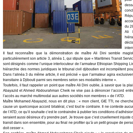
dess
conc
Répu
accor
du 28
Ali 
hiér
décla
inter
Il faut reconnaître que la démonstration de maître Ali Dini semble magis
particulièrement son article 3, alinéa 1, qui stipule que « Maritimes Transit Serv
sont désignés comme l’unique interlocuteur de l’armateur Ethiopian Shipping Lines
hiérarchie des normes juridiques le tribunal civil djiboutien est incompétent pou
Dans l’alinéa 3 du même article, il est précisé « que l’armateur agira exclusivem
transitaire à Djibouti parmi ses membres selon ses modalités interne ».
Toutefois, il faut rappeler un point que maître Ali Dini oublie, à savoir que la
Abayazid et Ahmed Abdourahman Cheik ne vise pas à dénoncer l’accord entre l
l’accès au marché multimodal aux autres sociétés non membres » de l’ATD.
Maître Mohamed Abayazid, nous en dit plus : « mon client, GIE TTI, ne cherch
cause un quelconque accord bilatéral, c’est tout le contraire. Il ne conteste au
de l’ATD, ce qu’il souhaite c’est le contraindre à publier les conditions d’adhésio
seraient aussi désireux d’y prendre part. Je trouve que c’est cruellement injuste 
transit dans son ensemble, pour au final ne profiter qu’à un petit groupe de per
doit cesser ».