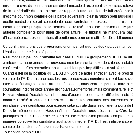
Son confrère, maître Ahmed Abdourahman Cheik ajoute : « la conclusion de maître 
mise en œuvre du connaissement direct impacte directement les sociétés relevant
de la supériorité du droit interne par rapport à une situation de fait créée p
d’estime pour mon confrère de la partie adversaire, c’est la raison pour laquelle 
quelle juridiction serait compétente pour contrôler le respect d’un traité i
inenvisageable puisque cette dernière l’a refusé dans une décision du 15 jan
autorité compétente pour juger de cette affaire ; le tribunal ne manquera pa
d’incompétence des juridictions djiboutiennes pour un motif infondé juridiquemen
Ce conflit, qui a pris des proportions énormes, fait que les deux parties n’arrive
l’épaisseur d’une feuille à papier…
Résumons un peu pour remettre les idées au clair. Le groupement GIE TTI se dit p
à intégrer chaque année de nouveaux membres sur la base de critères à établir 
confidentielle. Ces revendications ne semblent pas trop difficiles à satisfaire.
Quand est-il de la position du GIE ATD ? Lors de notre entretien avec le pré
volonté de l’ATD à intégrer tous les ans de nouveaux membres car « il faut savo
faire face à l’augmentation du trafic éthiopien, mais cela ne peut se faire 
souhaitons intégrer cette année dix nouveaux membres, mais comment faire le tri, 
Hassan Ahmed Doualeh sera heureux d’apprendre que cette difficulté a été rég
modifie l’arrêté n 2002-01109/PR/MET fixant les cautions des différentes pr
remplissent les conditions pour exercer cette activité dans les différents ports de 
Dans le même entretien Hassan Ahmed Doualeh nous déclarait : « C’est la 
publiques et la CCD pour mettre sur pied une commission paritaire comprenant le 
manière objective les candidats souhaitant intégrer l’ ATD. Il est indispensable
compte de l’ancienneté des entreprises notamment. »
Tout est dit, semble-t-il !