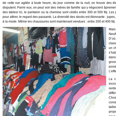
de cette rue agitée à toute heure, du jour comme de la nuit, on trouve des 
disputent. Parmi eux, on peut voir des mères de famille qui y négocient âprement
des tables/ Ici, le pantalon ou la chemise sont cédés entre 300 et 500 fdj. L
pour attirer, le regard des passants. La diversité des stocks est étonnante : jupes,
à la mode. Même les chaussures sont maintenant vendues : entre 200 et 400 fdj.
Mais
Neufs
D’où
clas
un c
s’hab
dans
gros
possi
L’eff
La c
incro
rentr
diffé
Chose
consi
taill
propo