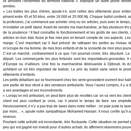
ils arrosent l’ensemble du territoire national », explique un autre jeune ve
années.
« Les balles les plus chères, ajoute-t-il, sont celles des vêtements pour en
pèsent entre 45 et 50 kilos, entre 18 000 et 25 000 fdj. Chaque ballot contient
la profession, j’ai commencé par acheter cinq ou six articles, puis avec le temps
m’installer un petit stand. Avant de vendre ma marchandise, je fais plusieurs tris
de la prudence ! Il faut connaître le fonctionnement et les goûts de ses clients,
articles en bon état. Aussi je fixe mes prix en tenant compte de ces aspects. Le
marge. C’est important car il faut prévoir de rattraper les pertes au niveau
m’occupe de ma femme, de mes trois enfants et de la scolarité de mon plus jeune f
C’est un marché, contrairement à ce que l’on pourrait croire, très structuré. La 
départ. Les commerçants les plus fortunés sont les importateurs-grossistes. Il c
d’Europe ou d’ailleurs. Une fois la marchandise dédouanée à Djibouti, ils éc
achètent un lot très important de ballots. Le prix du ballot varie selon le p
vêtements d’enfants.
Les petits détaillant qui se fournissent chez les semi-grossistent ouvrent leur bal
une partie de leur stock à des vendeurs ambulants. Vous l’aurez compris, il y a
a ses avantages et ses inconvénients.
« Lorsqu’on est ambulant, on peut faire plus de recettes car on va vers les clie
client est plus confiant je crois, car il prend le temps de faire ses emplet
Heureusement, il n’y a pas trop de taxes dans notre métier : on paie juste la taxe
par mois… », ajoute notre sympathique Mohamed Hassan. Il nous confie qu’il a ch
revenus.
Pourtant cette activité est inconstante, très fluctuante. Cette situation ne perme
peu qui est gagné est investi pour d’autres achats. Ils affirment néanmoins pouv