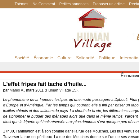
Thèmes
No Comment
Petites annonces
Proposer un article
Reche
Société
Économie
Culture
Solidarité
Politique
Internatio
Économi
L’effet fripes fait tache d’huile...
par
Mahdi A.
, mars 2011 (
Human Village 15
).
Le phénomène de la friperie n’est pas qu’une mode passagère à Djibouti. Plus
d’Europe et d’Amérique. Par les temps qui courent, elle a fini par briser un tab
textiles chinois et des tailleurs du pays. La cherté de la vie, les différentes char
de siphonner le budget des ménages alors que dans le même temps, l’argent 
ainsi que la friperie qui était réservée aux plus démunis s’est quelque peu décom
17h30, l’animation est à son comble dans la rue des Mouches. Les bus venus des d
Traverser la rue est périlleux. La rue des Mouches donne sur l’un de ses versant