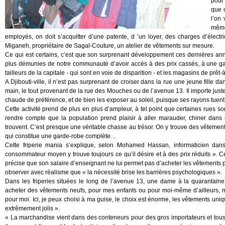
pour 
que c
l’on 
même
employés, on doit s’acquitter d’une patente, d ’un loyer, des charges d’élect
Miganeh, propriétaire de Sagal-Couture, un atelier de vêtements sur mesure.
Ce qui est certains, c’est que son surprenant développement ces dernières an
plus démunies de notre communauté d’avoir accès à des prix cassés, à une ga
tailleurs de la capitale - qui sont en voie de disparition - et les magasins de prêt-à
A Djibouti-ville, il n’est pas surprenant de croiser dans la rue une jeune fille
main, le tout provenant de la rue des Mouches ou de l’avenue 13. Il importe just
chaude de préférence, et de bien les exposer au soleil, puisque ses rayons tuent l
Cette activité prend de plus en plus d’ampleur, à tel point que certaines rues so
rendre compte que la population prend plaisir à aller marauder, chiner dans c
trouvent. C’est presque une véritable chasse au trésor. On y trouve des vêteme
qui constitue une garde-robe complète…
Cette friperie mania s’explique, selon Mohamed Hassan, informaticien dans
consommateur moyen y trouve toujours ce qu’il désire et à des prix réduits ». C
précise que son salaire d’enseignant ne lui permet pas d’acheter les vêtements po
observer avec réalisme que « la nécessité brise les barrières psychologiques ».
Dans les friperies situées le long de l’avenue 13, une dame à la quarantaine 
acheter des vêtements neufs, pour mes enfants ou pour moi-même d’ailleurs, mais
pour moi. Ici, je peux choisi à ma guise, le choix est énorme, les vêtements uniq
extrêmement jolis ».
« La marchandise vient dans des conteneurs pour des gros importateurs et tous