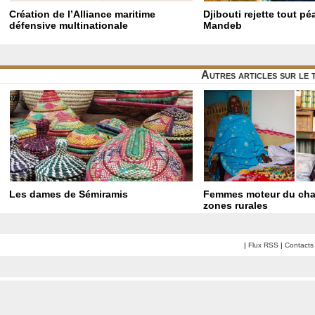
Création de l’Alliance maritime
Djibouti rejette tout p
défensive multinationale
Mandeb
Autres articles sur le
Les dames de Sémiramis
Femmes moteur du ch
zones rurales
|
Flux RSS
|
Contacts