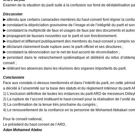
Examen de la situation du parti suite à la confusion sur fond de déstabilisation 
Discussion
attendu que certains camarades membres du haut-conseil font régner la confusi
constatant la dépréciation gravissime de l’image et de l’intégrité du parti et son
constatant la multiplicité de faux et usages de faux par des documents et autre
propageant de fausses nouvelles sur le parti et son fonctionnement.
insultant et diffamant publiquement des membres du haut-conseil y compris son
déclarant clairement toute rupture avec le parti officiel et ses structures ;
constatant la dénonciation sur le net de tout accord de réconciliation ;
persistant dans le retranchement systématique et délibéré du refus d’obtemp
conseil ;
réitérant les absences dans les réunions des organes importants du parti.
Conclusions
Face aux constats ci-dessus mentionnés et dans l’intérêt du parti, en cette pério
a décidé à l’unanimité sur la base des statuts et du règlement intérieur du parti AR
1) L’exclusion définitive de toutes les instances du parti ARD de messieurs Dille
2) La rupture de l’accord instituant le haut-conseil pour la réalisation de l’unité du 
3) La confirmation de la tenue très prochaine du congrès ;
4) Le renouvellement de la confiance en la personne de Mohamed Abbakari com
Pour le conseil national,
Le président du haut conseil de l’ARD,
Adan Mohamed Abdou