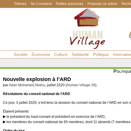
Thèmes
No Comment
Petites annonces
Proposer un article
Reche
Société
Économie
Culture
Solidarité
Politique
Internatio
Politiqu
Nouvelle explosion à l’ARD
par
Adan Mohamed Abdou
, juillet 2020 (
Human Village 39
).
Résolutions du conseil national de l’ARD
Ce jour, 3 juillet 2020, s’est tenu la session du conseil national de l’ARD en son
Étaient présents
le président du haut-conseil et président en exercice de l’ARD,
les membres du conseil national de 65 membres, dont 11 absents (7 membres ay
Ordre du jour