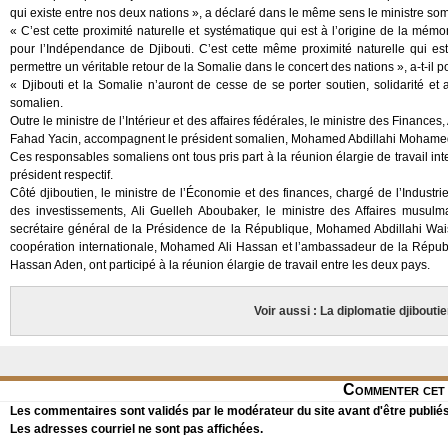
qui existe entre nos deux nations », a déclaré dans le même sens le ministre som
« C’est cette proximité naturelle et systématique qui est à l’origine de la mémo
pour l’Indépendance de Djibouti. C’est cette même proximité naturelle qui es
permettre un véritable retour de la Somalie dans le concert des nations », a-t-il p
« Djibouti et la Somalie n’auront de cesse de se porter soutien, solidarité 
somalien.
Outre le ministre de l’Intérieur et des affaires fédérales, le ministre des Financ
Fahad Yacin, accompagnent le président somalien, Mohamed Abdillahi Mohamed,
Ces responsables somaliens ont tous pris part à la réunion élargie de travail i
président respectif.
Côté djiboutien, le ministre de l’Économie et des finances, chargé de l’Industr
des investissements, Ali Guelleh Aboubaker, le ministre des Affaires musul
secrétaire général de la Présidence de la République, Mohamed Abdillahi Waiss
coopération internationale, Mohamed Ali Hassan et l’ambassadeur de la Répub
Hassan Aden, ont participé à la réunion élargie de travail entre les deux pays.
Voir aussi : La diplomatie djibouti
Commenter cet 
Les commentaires sont validés par le modérateur du site avant d'être publiés
Les adresses courriel ne sont pas affichées.