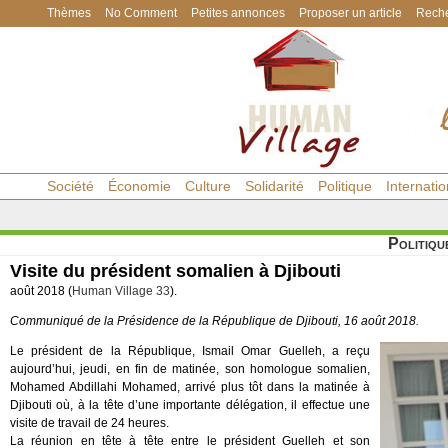
Thèmes
No Comment
Petites annonces
Proposer un article
Reche
Société
Économie
Culture
Solidarité
Politique
Internatio
Politiqu
Visite du président somalien à Djibouti
août 2018 (
Human Village 33
).
Communiqué de la Présidence de la République de Djibouti, 16 août 2018.
Le président de la République, Ismail Omar Guelleh, a reçu
aujourd’hui, jeudi, en fin de matinée, son homologue somalien,
Mohamed Abdillahi Mohamed, arrivé plus tôt dans la matinée à
Djibouti où, à la tête d’une importante délégation, il effectue une
visite de travail de 24 heures.
La réunion en tête à tête entre le président Guelleh et son