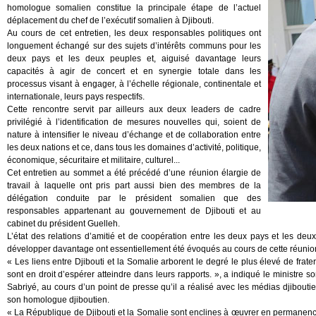
homologue somalien constitue la principale étape de l’actuel
déplacement du chef de l’exécutif somalien à Djibouti.
Au cours de cet entretien, les deux responsables politiques ont
longuement échangé sur des sujets d’intérêts communs pour les
deux pays et les deux peuples et, aiguisé davantage leurs
capacités à agir de concert et en synergie totale dans les
processus visant à engager, à l’échelle régionale, continentale et
internationale, leurs pays respectifs.
Cette rencontre servit par ailleurs aux deux leaders de cadre
privilégié à l’identification de mesures nouvelles qui, soient de
nature à intensifier le niveau d’échange et de collaboration entre
les deux nations et ce, dans tous les domaines d’activité, politique,
économique, sécuritaire et militaire, culturel...
Cet entretien au sommet a été précédé d’une réunion élargie de
travail à laquelle ont pris part aussi bien des membres de la
délégation conduite par le président somalien que des
responsables appartenant au gouvernement de Djibouti et au
cabinet du président Guelleh.
L’état des relations d’amitié et de coopération entre les deux pays et les de
développer davantage ont essentiellement été évoqués au cours de cette réunion
« Les liens entre Djibouti et la Somalie arborent le degré le plus élevé de fra
sont en droit d’espérer atteindre dans leurs rapports. », a indiqué le ministre 
Sabriyé, au cours d’un point de presse qu’il a réalisé avec les médias djibout
son homologue djiboutien.
« La République de Djibouti et la Somalie sont enclines à œuvrer en permanence de