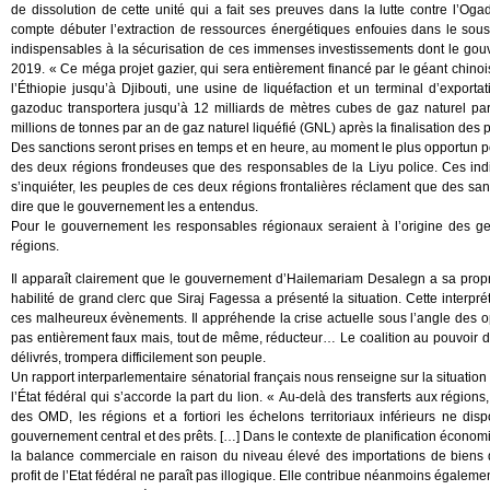
de dissolution de cette unité qui a fait ses preuves dans la lutte contre l’O
compte débuter l’extraction de ressources énergétiques enfouies dans le sous 
indispensables à la sécurisation de ces immenses investissements dont le gouv
2019. « Ce méga projet gazier, qui sera entièrement financé par le géant chino
l’Éthiopie jusqu’à Djibouti, une usine de liquéfaction et un terminal d’expor
gazoduc transportera jusqu’à 12 milliards de mètres cubes de gaz naturel par 
millions de tonnes par an de gaz naturel liquéfié (GNL) après la finalisation des
Des sanctions seront prises en temps et en heure, au moment le plus opportun po
des deux régions frondeuses que des responsables de la Liyu police. Ces in
s’inquiéter, les peuples de ces deux régions frontalières réclament que des san
dire que le gouvernement les a entendus.
Pour le gouvernement les responsables régionaux seraient à l’origine des ge
régions.
Il apparaît clairement que le gouvernement d’Hailemariam Desalegn a sa propre
habilité de grand clerc que Siraj Fagessa a présenté la situation. Cette interpr
ces malheureux évènements. Il appréhende la crise actuelle sous l’angle des oppos
pas entièrement faux mais, tout de même, réducteur… Le coalition au pouvoir d
délivrés, trompera difficilement son peuple.
Un rapport interparlementaire sénatorial français nous renseigne sur la situation d
l’État fédéral qui s’accorde la part du lion. « Au-delà des transferts aux régio
des OMD, les régions et a fortiori les échelons territoriaux inférieurs ne 
gouvernement central et des prêts. […] Dans le contexte de planification économiqu
la balance commerciale en raison du niveau élevé des importations de biens 
profit de l’Etat fédéral ne paraît pas illogique. Elle contribue néanmoins égalem