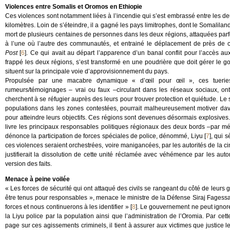
Violences entre Somalis et Oromos en Ethiopie
Ces violences sont notamment liées à l’incendie qui s’est embrassé entre les de
kilomètres. Loin de s’éteindre, il a gagné les pays limitrophes, dont le Somalila
mort de plusieurs centaines de personnes dans les deux régions, attaquées parfo
à l’une où l’autre des communautés, et entrainé le déplacement de près de 
Post
[
6
]
. Ce qui avait au départ l’apparence d’un banal conflit pour l’accès 
frappé les deux régions, s’est transformé en une poudrière que doit gérer le 
situent sur la principale voie d’approvisionnement du pays.
Propulsée par une macabre dynamique « d’œil pour œil », ces tueries s
rumeurs/témoignages – vrai ou faux –circulant dans les réseaux sociaux, on
cherchent à se réfugier auprès des leurs pour trouver protection et quiétude. Le 
populations dans les zones contestées, pourrait malheureusement motiver dava
pour atteindre leurs objectifs. Ces régions sont devenues désormais explosives.
livre les principaux responsables politiques régionaux des deux bords –par mé
dénonce la participation de forces spéciales de police, dénommé, Liyu
[
7
]
, qui 
ces violences seraient orchestrées, voire manigancées, par les autorités de la ci
justifierait la dissolution de cette unité réclamée avec véhémence par les auto
version des faits.
Menace à peine voilée
« Les forces de sécurité qui ont attaqué des civils se rangeant du côté de leurs 
être tenus pour responsables », menace le ministre de la Défense Siraj Fagessa l
forces et nous continuerons à les identifier »
[
8
]
. Le gouvernement ne peut ignor
la Liyu police par la population ainsi que l’administration de l’Oromia. Par ce
page sur ces agissements criminels, il tient à assurer aux victimes que justice 