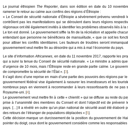
Le journal éthiopien
The Reporter
, dans son édition en date du 10 novembr
ramener le retour au calme aux confins des régions d’Éthiopie :
« Le Conseil de sécurité nationale d’Éthiopie a sévèrement prévenu vendredi l
contrôlent pas les manifestations qui se déroulent dans leurs régions respectiv
régionaux ont été également invités à identifier les problèmes observés liés à la 
Le ton est donné. Le gouvernement siffle la fin de la récréation et appelle cha
entendant que personne ne bénéficiera de mansuétude, « que ce soit les fonctio
pour attiser les conflits identitaires. Les fauteurs de troubles seront immanqu
gouvernement veut mettre fin au désordre qui a mis à mal l’économie du pays.
Le site d’information
Africanews
, en date du 11 novembre 2017, rapporte les prop
qui a suivi la tenue du Conseil de sécurité nationale. « Le ministre a admis que
d’urgence de 10 mois, mais l’Éthiopie reste en grande partie calme. Le gouve
de compromettre la sécurité de l’État ».
[
3
]
.
Il s’agit donc d’une reprise en main d’une partie des pouvoirs des régions par le
gouvernement fédéral vise également à rassurer les investisseurs et les touriste
nombreux pays en viennent à recommander à leurs ressortissants de ne pas se
Royaume-uni.
[
4
]
.
Le gouvernement veut mettre fin à cette « chienlit » qui se diffuse au reste du pay
prise à l’unanimité des membres du Conseil et dont l’objectif est de prévenir le
pays. […] Il a révélé en outre qu’un plan national de sécurité avait été élaboré p
des retours de l’étranger de populations déplacées »
[
5
]
.
Cette décision marque un durcissement de la position du gouvernement de Hai
pointer du doigt, ceux dont le gouvernement considère comme les responsables 