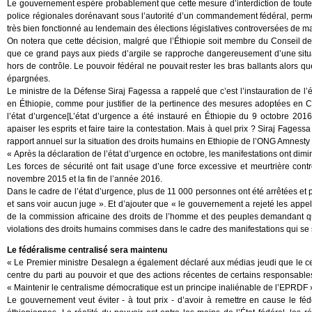
Le gouvernement espère probablement que cette mesure d’interdiction de toutes l
police régionales dorénavant sous l’autorité d’un commandement fédéral, perme
très bien fonctionné au lendemain des élections législatives controversées de ma
On notera que cette décision, malgré que l’Éthiopie soit membre du Conseil d
que ce grand pays aux pieds d’argile se rapproche dangereusement d’une situat
hors de contrôle. Le pouvoir fédéral ne pouvait rester les bras ballants alors q
épargnées.
Le ministre de la Défense Siraj Fagessa a rappelé que c’est l’instauration de 
en Éthiopie, comme pour justifier de la pertinence des mesures adoptées en Co
l’état d’urgence[L’état d’urgence a été instauré en Éthiopie du 9 octobre 2016 
apaiser les esprits et faire taire la contestation. Mais à quel prix ? Siraj Fagess
rapport annuel sur la situation des droits humains en Ethiopie de l’ONG Amnesty i
« Après la déclaration de l’état d’urgence en octobre, les manifestations ont di
Les forces de sécurité ont fait usage d’une force excessive et meurtrière con
novembre 2015 et la fin de l’année 2016.
Dans le cadre de l’état d’urgence, plus de 11 000 personnes ont été arrêtées et 
et sans voir aucun juge ». Et d’ajouter que « le gouvernement a rejeté les app
de la commission africaine des droits de l’homme et des peuples demandant q
violations des droits humains commises dans le cadre des manifestations qui se
Le fédéralisme centralisé sera maintenu
« Le Premier ministre Desalegn a également déclaré aux médias jeudi que le ce
centre du parti au pouvoir et que des actions récentes de certains responsabl
« Maintenir le centralisme démocratique est un principe inaliénable de l’EPRDF 
Le gouvernement veut éviter - à tout prix - d’avoir à remettre en cause le fédé