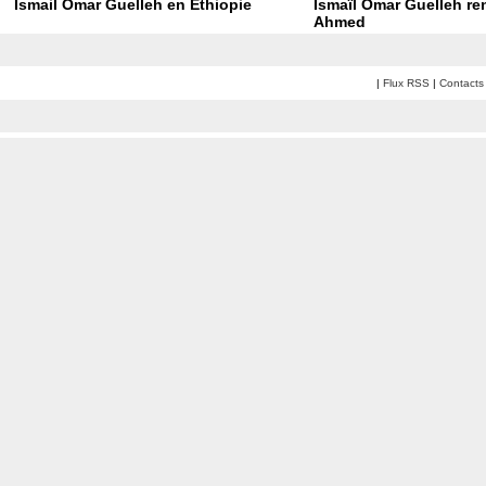
Ismail Omar Guelleh en Éthiopie
Ismaïl Omar Guelleh re
Ahmed
|
Flux RSS
|
Contacts