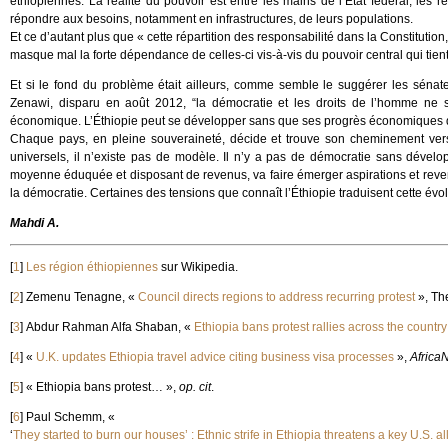
éthiopiennes. La réalité du pouvoir est entre les mains de l’État fédéral, l
répondre aux besoins, notamment en infrastructures, de leurs populations.
Et ce d’autant plus que « cette répartition des responsabilité dans la Constitution
masque mal la forte dépendance de celles-ci vis-à-vis du pouvoir central qui t
Et si le fond du problème était ailleurs, comme semble le suggérer les sénat
Zenawi, disparu en août 2012, “la démocratie et les droits de l’homme ne 
économique. L’Éthiopie peut se développer sans que ses progrès économiques 
Chaque pays, en pleine souveraineté, décide et trouve son cheminement vers l
universels, il n’existe pas de modèle. Il n’y a pas de démocratie sans dévelo
moyenne éduquée et disposant de revenus, va faire émerger aspirations et revend
la démocratie. Certaines des tensions que connaît l’Éthiopie traduisent cette évol
Mahdi A.
[
1
]
Les région éthiopiennes
sur Wikipedia.
[
2
]
Zemenu Tenagne, «
Council directs regions to address recurring protest
», Th
[
3
]
Abdur Rahman Alfa Shaban, «
Ethiopia bans protest rallies across the country
[
4
]
«
U.K. updates Ethiopia travel advice citing business visa processes
»,
Africa
[
5
]
« Ethiopia bans protest… »,
op. cit
.
[
6
]
Paul Schemm, «
‘
They started to burn our houses’ : Ethnic strife in Ethiopia threatens a key U.S. al