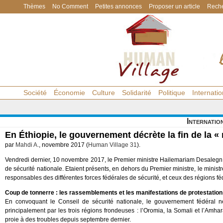
Thèmes
No Comment
Petites annonces
Proposer un article
Reche
Société
Économie
Culture
Solidarité
Politique
Internatio
Internatio
En Éthiopie, le gouvernement décrète la fin de la « 
par
Mahdi A.
, novembre 2017 (
Human Village 31
).
Vendredi dernier, 10 novembre 2017, le Premier ministre Hailemariam Desaleg
de sécurité nationale. Etaient présents, en dehors du Premier ministre, le minist
responsables des différentes forces fédérales de sécurité, et ceux des régions fé
Coup de tonnerre : les rassemblements et les manifestations de protestation s
En convoquant le Conseil de sécurité nationale, le gouvernement fédéral 
principalement par les trois régions frondeuses : l’Oromia, la Somali et l’Amhar
proie à des troubles depuis septembre dernier.