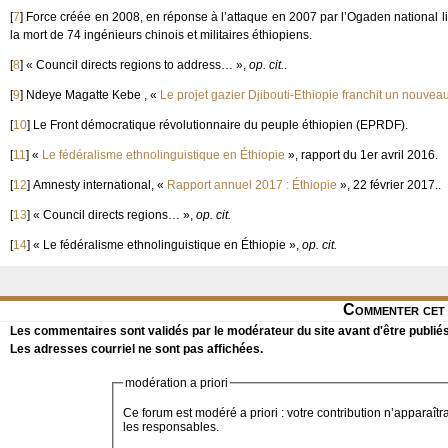
[
7
]
Force créée en 2008, en réponse à l’attaque en 2007 par l’Ogaden national lib
la mort de 74 ingénieurs chinois et militaires éthiopiens.
[
8
]
« Council directs regions to address… »,
op. cit.
.
[
9
]
Ndeye Magatte Kebe , «
Le projet gazier Djibouti-Ethiopie franchit un nouveau
[
10
]
Le Front démocratique révolutionnaire du peuple éthiopien (EPRDF).
[
11
]
«
Le fédéralisme ethnolinguistique en Éthiopie
», rapport du 1er avril 2016.
[
12
]
Amnesty international, «
Rapport annuel 2017 : Éthiopie
», 22 février 2017..
[
13
]
« Council directs regions… »,
op. cit.
[
14
]
« Le fédéralisme ethnolinguistique en Éthiopie »,
op. cit.
Commenter cet 
Les commentaires sont validés par le modérateur du site avant d'être publiés
Les adresses courriel ne sont pas affichées.
modération a priori
Ce forum est modéré a priori : votre contribution n’apparaîtr
les responsables.