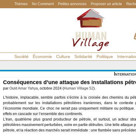
Thèmes
No Comment
Petites annonces
Proposer un article
Reche
Société
Économie
Culture
Solidarité
Politique
Internatio
Internatio
Conséquences d’une attaque des installations pétr
par
Ould Amar Yahya
, octobre 2024 (
Human Village 52
).
L’histoire, implacable, semble parfois s’écrire à la croisée des chemins du p
probablement sur les installations pétrolières iraniennes, dans le contexte
l’économie mondiale. Ce choc ne serait pas uniquement militaire ou politique.
effets en cascade sur l’ensemble des continents.
L’Iran, quatrième plus grand producteur de pétrole, et surtout, un acteur str
pétrolières massivement perturbées, voire en partie détruites. Une telle attaque 
pétrole, et la réaction des marchés serait immédiate : une flambée sans précédent