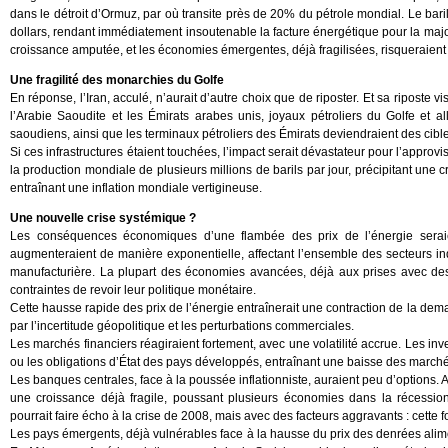
dans le détroit d’Ormuz, par où transite près de 20% du pétrole mondial. Le bari
dollars, rendant immédiatement insoutenable la facture énergétique pour la maj
croissance amputée, et les économies émergentes, déjà fragilisées, risqueraient 
Une fragilité des monarchies du Golfe
En réponse, l’Iran, acculé, n’aurait d’autre choix que de riposter. Et sa riposte vis
l’Arabie Saoudite et les Émirats arabes unis, joyaux pétroliers du Golfe et a
saoudiens, ainsi que les terminaux pétroliers des Émirats deviendraient des cible
Si ces infrastructures étaient touchées, l’impact serait dévastateur pour l’approv
la production mondiale de plusieurs millions de barils par jour, précipitant une 
entraînant une inflation mondiale vertigineuse.
Une nouvelle crise systémique ?
Les conséquences économiques d’une flambée des prix de l’énergie seraie
augmenteraient de manière exponentielle, affectant l’ensemble des secteurs ind
manufacturière. La plupart des économies avancées, déjà aux prises avec des d
contraintes de revoir leur politique monétaire.
Cette hausse rapide des prix de l’énergie entraînerait une contraction de la de
par l’incertitude géopolitique et les perturbations commerciales.
Les marchés financiers réagiraient fortement, avec une volatilité accrue. Les inve
ou les obligations d’État des pays développés, entraînant une baisse des marché
Les banques centrales, face à la poussée inflationniste, auraient peu d’options. Au
une croissance déjà fragile, poussant plusieurs économies dans la récessio
pourrait faire écho à la crise de 2008, mais avec des facteurs aggravants : cette foi
Les pays émergents, déjà vulnérables face à la hausse du prix des denrées alim