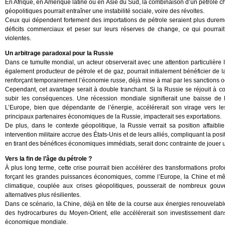
En Afrique, en Amérique latine ou en Asie du Sud, la combinaison d’un pétrole cher
géopolitiques pourrait entraîner une instabilité sociale, voire des révoltes.
Ceux qui dépendent fortement des importations de pétrole seraient plus dureme
déficits commerciaux et peser sur leurs réserves de change, ce qui pourrai
violentes.
Un arbitrage paradoxal pour la Russie
Dans ce tumulte mondial, un acteur observerait avec une attention particulière l
également producteur de pétrole et de gaz, pourrait initialement bénéficier de l
renforçant temporairement l’économie russe, déjà mise à mal par les sanctions o
Cependant, cet avantage serait à double tranchant. Si la Russie se réjouit à cour
subir les conséquences. Une récession mondiale signifierait une baisse de
L’Europe, bien que dépendante de l’énergie, accélérerait son virage vers les
principaux partenaires économiques de la Russie, impacterait ses exportations.
De plus, dans le contexte géopolitique, la Russie verrait sa position affaib
intervention militaire accrue des États-Unis et de leurs alliés, compliquant la p
en tirant des bénéfices économiques immédiats, serait donc contrainte de jouer un
Vers la fin de l’âge du pétrole ?
À plus long terme, cette crise pourrait bien accélérer des transformations pr
forçant les grandes puissances économiques, comme l’Europe, la Chine et même 
climatique, couplée aux crises géopolitiques, pousserait de nombreux gouve
alternatives plus résilientes.
Dans ce scénario, la Chine, déjà en tête de la course aux énergies renouvelable
des hydrocarbures du Moyen-Orient, elle accélérerait son investissement dans 
économique mondiale.