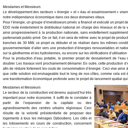
Mesdames et Messieurs
Le développement des secteurs « énergie » et « éau et assainissement » visen
notre indépendance économique dans ces deux domaines vitaux.
Pour l’énergie, un groupe d’investisseurs privés a financé et exécuté un projet de
EDD reste évidemment le distributeur national en charge des réseaux et de la 
ainsi progressivement à la production nationale, sans endettement supplémenta
partenariats public-privé. De ce fait, il en sera de même avec le projet de produc
tranches de 30 MW, ce projet va débuter et se réaliser dans les mêmes condit
gouvernementale d’aller vers une production d’énergies renouvelables et natio
sur la géothermie et les hydroliennes, ou encore sur les vérifications d’utilisation
Pour la production d’eau potable, le premier projet de dessalement de l’eau 
doubler. Les travaux vont prochainement démarrer. En outre, cette production d’e
afin de réduire fortement les couts de consommation d’énergie. Ceci vise ainsi 
que cette solution est envisageable tout le long de nos côtes, comme cela est
une transformation économique profonde avec le projet de lancement spatial qui e
Mesdames et Messieurs
Le secteur de la construction est devenu aujourd’hui très
important pour notre économie. Il suffit de le constater à
partir de l’expansion de la capitale ou des
agrandissements des centres urbains régionaux. Ceci
résulte de la volonté présidentielle de proposer des
logements à tous les ménages Djiboutiens. Les cités et
les lotissements en cours de construction, concernent