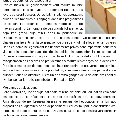
toutes les couches de la population.
Par ce moyen, le gouvernement veut réduire la forte
demande sur tous les types de logement pour que les
loyers puissent baisser. De ce fait, il incite les opérateurs
privés et les banques à s’engager dans des programmes
de construction pour les logements modestes et de
moyen standing. Le nombre de ces grands lotissements,
déjà très grand aujourd’hui dans la périphérie de
Djibouti, va s’amplifier au cours des prochaines années. Ce ne sont plus des p
plusieurs milliers. Ainsi, la construction de près de vingt mille logements nouv
Dans ce domaine également les financements privés sont importants pour l’écon
vital pour la population dans des délais rapides, ils augmentent la croissance na
J’insiste à nouveau sur ce point, car la réduction de la dette publique est u
renégociation des accords de prêt destinés à réduire les charges de la dette est 
Pour la construction de logements sociaux par contre, le gouvernement cont
les couches défavorisées de la population, il subventionnera une partie du co
puissent leur être attribués. C’est un des témoignages de la volonté présidentiell
symbolisé par les lotissements de la Fondation IOG.
Mesdames et Messieurs
Zéro bidonvilles, une énergie nationale et renouvelable, ou l’éducation et la sa
les objectifs que le Président de la République a définis et que le gouvernement d
Ainsi depuis de nombreuses années le secteur de l’éducation et la formation 
propositions budgétaires de ce département. Ceci est fait par la construction d’
d’éducation et de formation sur quinze ans fixera les conditions qui vont permet
de la politique gouvernementale.