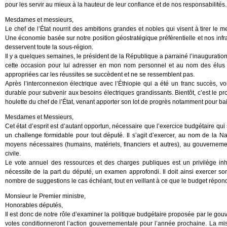
pour les servir au mieux à la hauteur de leur confiance et de nos responsabilités.
Mesdames et messieurs,
Le chef de l’État nourrit des ambitions grandes et nobles qui visent à tirer le 
Une économie basée sur notre position géostratégique préférentielle et nos infra
desservent toute la sous-région.
Il y a quelques semaines, le président de la République a parrainé l’inauguration
cette occasion pour lui adresser en mon nom personnel et au nom des élus du 
appropriées car les réussites se succèdent et ne se ressemblent pas.
Après l’interconnexion électrique avec l’Éthiopie qui a été un franc succès, 
durable pour subvenir aux besoins électriques grandissants. Bientôt, c’est le p
houlette du chef de l’État, venant apporter son lot de progrès notamment pour bai
Mesdames et Messieurs,
Cet état d’esprit est d’autant opportun, nécessaire que l’exercice budgétaire qui s
un challenge formidable pour tout député. Il s’agit d’exercer, au nom de la Nat
moyens nécessaires (humains, matériels, financiers et autres), au gouvernem
civile.
Le vote annuel des ressources et des charges publiques est un privilège inh
nécessite de la part du député, un examen approfondi. Il doit ainsi exercer son
nombre de suggestions le cas échéant, tout en veillant à ce que le budget répond
Monsieur le Premier ministre,
Honorables députés,
Il est donc de notre rôle d’examiner la politique budgétaire proposée par le gou
votes conditionneront l’action gouvernementale pour l’année prochaine. La mi