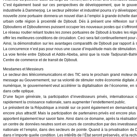
C’est également basé sur ces perspectives de développement, que le gouver
industrielle à Dammerjog. Le secteur pétrolier et industriel pourra s’y développer,
nouvelle zone portuaire donnera un nouvel élan à l’emploi à grande échelle dans
urbain cette région à proximité de Djibouti. Dés à présent une réflexion sur
Djiboutiens et Djiboutiennes puissent occuper les nouveaux postes qui s’offriront
Le réseau routier reliant toutes les zones portuaires de Djibouti à toutes les r
offrir les meilleures conditions de circulation. Ceci sera fait continuellement pour 
Ainsi, la démonstration sur les avantages comparatifs de Djibouti par rapport à 
La concurrence n’est pas pour nous une cause d’inquiétude mais de stimulation. El
La voie ferrée entre Djibouti et Addis-Abeba, ainsi que la route Tadjourah-Bahl
Centre de commerce et de transit de Djibouti.
Mesdames et Messieurs
Le secteur des télécommunications et des TIC sera le prochain grand moteur de
message au Gouvernement, sur sa volonté de stimuler notre économie digitale. Ap
numérique, le gouvernement veut accélérer la digitalisation de l’économie, en s
dans cette optique.
D’une façon générale, la participation d’investisseurs privés, internationaux
rapidement la croissance nationale, sans augmenter l’endettement public.
Le président de la République a insisté sur ce point également en demandant q
encore plus attractif. Mais la participation de partenaires privés est encore plu
apportent également leur savoir faire. Ainsi dans ce domaine, après la réalisat
un centre de données neutres sont en cours de construction par des investisseur
nationale et l’emploi, dans des secteurs de pointe. Quand à la privatisation de D
dans n’importe quelle condition. Les intérêts de l’État seront préservés, et la re