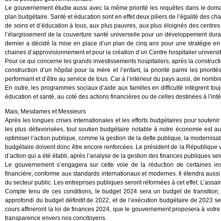
Le gouvernement étudie aussi avec la même priorité les requêtes dans le domain
plan budgétaire. Santé et éducation sont en effet deux piliers de l’égalité des
de soins et d’éducation à tous, aux plus pauvres, aux plus éloignés des centre
l’élargissement de la couverture santé universelle pour un développement dura
dernier a décidé la mise en place d’un plan de cinq ans pour une stratégie e
chaines d’approvisionnement et pour la création d’un Centre hospitalier universit
Pour ce qui concerne les grands investissements hospitaliers, après la construc
construction d’un hôpital pour la mère et l’enfant, la priorité parmi les priori
performant et d’être au service de tous. Car à l’intérieur du pays aussi, de nomb
En outre, les programmes sociaux d’aide aux familles en difficulté intègrent touj
éducation et santé, au coté des actions financières ou de celles destinées à l’i
Mais, Mesdames et Messieurs
Après les longues crises internationales et les efforts budgétaires pour souteni
les plus défavorisées, tout soutien budgétaire notable à notre économie est
optimiser l’action publique, comme la gestion de la dette publique, la modernisati
budgétaire doivent donc être encore renforcées. Le président de la République v
d’action qui a été établi, après l’analyse de la gestion des finances publiques s
Le gouvernement s’engagera sur cette voie de la réduction de certaines in
financière, conforme aux standards internationaux et modernes. Il étendra aussi
du secteur public. Les entreprises publiques seront réformées à cet effet. L’assai
Compte tenu de ces conditions, le budget 2024 sera un budget de transition
approfondi du budget définitif de 2022, et de l’exécution budgétaire de 2023 se
cours affineront la loi de finances 2024, que le gouvernement proposera à votre ex
transparence envers nos concitoyens.