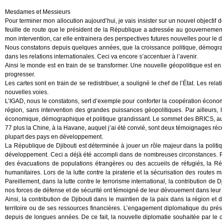
Mesdames et Messieurs
Pour terminer mon allocution aujourd’hui, je vais insister sur un nouvel objectif 
feuille de route que le président de la République a adressée au gouvernement, 
mon intervention, car elle entrainera des perspectives futures nouvelles pour le
Nous constatons depuis quelques années, que la croissance politique, démogra
dans les relations internationales. Ceci va encore s’accentuer à l’avenir.
Ainsi le monde est en train de se transformer. Une nouvelle géopolitique est en
progresser.
Les cartes sont en train de se redistribuer, a souligné le chef de l’État. Les rel
nouvelles voies.
L’IGAD, nous le constatons, sert d’exemple pour conforter la coopération économi
région, sans intervention des grandes puissances géopolitiques. Par ailleurs, le
économique, démographique et politique grandissant. Le sommet des BRICS, auqu
77 plus la Chine, à la Havane, auquel j’ai été convié, sont deux témoignages réc
plupart des pays en développement.
La République de Djibouti est déterminée à jouer un rôle majeur dans la politiqu
développement. Ceci a déjà été accompli dans de nombreuses circonstances. Pa
des évacuations de populations étrangères ou des accueils de réfugiés, la R
humanitaires. Lors de la lutte contre la piraterie et la sécurisation des routes ma
Pareillement, dans la lutte contre le terrorisme international, la contribution de
nos forces de défense et de sécurité ont témoigné de leur dévouement dans leu
Ainsi, la contribution de Djibouti dans le maintien de la paix dans la région et
territoire ou de ses ressources financières. L’engagement diplomatique du prési
depuis de longues années. De ce fait, la nouvelle diplomatie souhaitée par le c