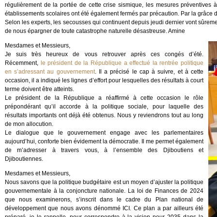
régulièrement de la portée de cette crise sismique, les mesures préventives à
établissements scolaires ont été également fermés par précaution. Par la grâce 
Selon les experts, les secousses qui continuent depuis jeudi dernier vont sûremen
de nous épargner de toute catastrophe naturelle désastreuse. Amine
Mesdames et Messieurs,
Je suis très heureux de vous retrouver après ces congés d’été.
Récemment,
le président de la République a effectué la rentrée politique
en s’adressant au gouvernement
. Il a précisé le cap à suivre, et à cette
occasion, il a indiqué les lignes d’effort pour lesquelles des résultats à court
terme doivent être atteints.
Le président de la République a réaffirmé à cette occasion le rôle
prépondérant qu’il accorde à la politique sociale, pour laquelle des
résultats importants ont déjà été obtenus. Nous y reviendrons tout au long
de mon allocution.
Le dialogue que le gouvernement engage avec les parlementaires
aujourd’hui, conforte bien évidement la démocratie. Il me permet également
de m’adresser à travers vous, à l’ensemble des Djiboutiens et
Djiboutiennes.
Mesdames et Messieurs,
Nous savons que la politique budgétaire est un moyen d’ajuster la politique
gouvernementale à la conjoncture nationale. La loi de Finances de 2024
que nous examinerons, s’inscrit dans le cadre du Plan national de
développement que nous avons dénommé ICI. Ce plan a par ailleurs été