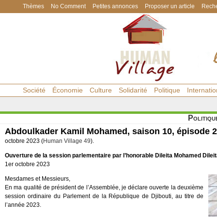
Thèmes
No Comment
Petites annonces
Proposer un article
Reche
Société
Économie
Culture
Solidarité
Politique
Internatio
Politiqu
Abdoulkader Kamil Mohamed, saison 10, épisode 2
octobre 2023 (
Human Village 49
).
Ouverture de la session parlementaire par l’honorable Dileita Mohamed Dilei
1er octobre 2023
Mesdames et Messieurs,
En ma qualité de président de l’Assemblée, je déclare ouverte la deuxième
session ordinaire du Parlement de la République de Djibouti, au titre de
l’année 2023.