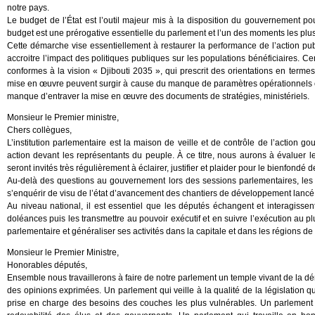
notre pays.
Le budget de l’État est l’outil majeur mis à la disposition du gouvernement 
budget est une prérogative essentielle du parlement et l’un des moments les plu
Cette démarche vise essentiellement à restaurer la performance de l’action publ
accroitre l’impact des politiques publiques sur les populations bénéficiaires. C
conformes à la vision « Djibouti 2035 », qui prescrit des orientations en termes d
mise en œuvre peuvent surgir à cause du manque de paramètres opérationnels chif
manque d’entraver la mise en œuvre des documents de stratégies, ministériels.
Monsieur le Premier ministre,
Chers collègues,
L’institution parlementaire est la maison de veille et de contrôle de l’action g
action devant les représentants du peuple. À ce titre, nous aurons à évaluer l
seront invités très régulièrement à éclairer, justifier et plaider pour le bienfondé de
Au-delà des questions au gouvernement lors des sessions parlementaires, les 
s’enquérir de visu de l’état d’avancement des chantiers de développement lancé p
Au niveau national, il est essentiel que les députés échangent et interagissen
doléances puis les transmettre au pouvoir exécutif et en suivre l’exécution au p
parlementaire et généraliser ses activités dans la capitale et dans les régions de l
Monsieur le Premier Ministre,
Honorables députés,
Ensemble nous travaillerons à faire de notre parlement un temple vivant de la démo
des opinions exprimées. Un parlement qui veille à la qualité de la législation 
prise en charge des besoins des couches les plus vulnérables. Un parlement 