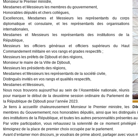
Monsieur le Premier ministre,
Mesdames et Messieurs les membres du gouvernement,
Honorables députés et chers collègues,
Excellences, Mesdames et Messieurs les représentants du corps
diplomatique et consulaire, et les représentants des organisations
internationales,
Mesdames et Messieurs les représentants des institutions de la
République,
Messieurs les officiers généraux et officiers supérieurs du Haut
Commandement militaire en vos rangs et grades respectifs ;
Messieurs les préfets de Djibouti et des régions,
Monsieur le maire de la Ville de Djibouti,
Messieurs les présidents des régions,
Mesdames et Messieurs les représentants de la société civile,
Distingués invités en vos rangs et qualités respectifs,
Mesdames et Messieurs,
Nous nous trouvons aujourd’hui au sein de l’Assemblée nationale, réunis
pour marquer le début de la deuxième session ordinaire du Parlement de
la République de Djibouti pour l’année 2023.
Je tiens à accueillir chaleureusement Monsieur le Premier ministre, les
Dil
membres du Gouvernement, nos honorables députés, ainsi que les distingués inv
des institutions de la République, et toutes les autres personnalités présentes au s
Par votre participation, vous rehaussez la solennité de ce moment privilégié
témoignez de la place de premier choix occupée par le parlement.
Avant d’entamer mon discours, je voudrais de prime abord, partager avec vous ma