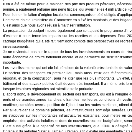
Il en a été de même pour le maintien des prix des produits pétroliers, nécessair
pompe, a également entrainé une perte fiscale, qui avoisine les 4 milliards de F
Pour freiner l’inflation d’origine locale, les commerçants ont été obligés d’appl
Une mercuriale du ministère du Commerce en a fixé les montants, et des brigades
C’est ainsi que nous avons réussi à maitriser l’inflation.
La préparation du budget impose également que soit ajusté le programme d’in
d’estimer à court terme les impacts sur les recettes et les dépenses. Pour 202
cadrage budgétaire qui a été fait, tient donc compte des perspectives de redres
investissements.
Je ne reviendrai pas sur le rappel de tous les investissements en cours de réal
notre économie de croitre fortement encore, et de permettre de susciter d’aut
importante.
Les investissements qui ont été fait, résultent de la volonté présidentielle de valor
Le secteur des transports en premier lieu, mais aussi ceux des télécommunic
régional, et de la construction, pour ne citer que les plus importants. En effe
bâtiment et des travaux publics était devenu très important. Il a même pris le r
lorsque les crises régionales ont ralenti le trafic portuaire.
D’abord donc, le développement du secteur des transports, qui est à l’origine de
ports et de grandes zones franches, offrant les meilleures conditions d’investis
maritime, cumulées avec la position de Djibouti sur les routes maritimes, offrent d
Par ailleurs dans le domaine pétrolier, les infrastructures sont déjà saturées. D
pu s’appuyer sur les importantes infrastructures existantes, pour mettre en
emplois et des activités induites, et donc de nouvelles recettes budgétaires, ser
C’est aussi grâce à la capacité de nos infrastructures, que l’ONU a désigné 
l’intérieur du pétrolier Safer au large du Yemen, afin d’éviter une éventuelle c