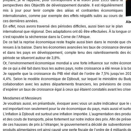
préparé, je le rappelle, pour correspondre à la vision pour 2035 dans la
perspectives des Objectifs de développement durable. Il est régulièrement
mis à jour pour tenir compte des aléas et contraintes économiques
internationales, comme par exemple des effets négatifs subis au cours de
ces dernières années.
Ab
En effet, nous avons traversé des périodes difficiles, aussi bien sur le plan
international que régional. Des adaptations ont dû être effectuées. À la longue cr
s’est rajoutée la sécheresse dans la Corne de l’Afrique.
De ce fait la reprise économique reste fragile aussi bien dans le monde que che
revues à la baisse. Dans les économies avancées les taux de croissance devrai
et dans les pays en développement, compte tenu des ralentissements des éco
période se situeront autour de 3,8%.
Or, l’environnement économique mondial a une forte influence sur notre économie
de ce qui a été fait dans tous les autres pays, notre croissance a été revue à la b
Je rappelle que la croissance du PIB réel était de l’ordre de 7,5% jusqu’en 2
4,4%. Selon le modèle économique de Djibouti, sur lequel le ministère du Budg
collaboration avec les autres départements financiers, les prévisions de c
d’espérer un taux de croissance égal à ceux qui étaient constatés avant les cris
Mesdames et Messieurs
Je voudrais aussi, en préambule, évoquer avec vous un autre indicateur que le
est important non seulement pour la vie économique du pays, mais aussi et surtout 
L’inflation à Djibouti est surtout une inflation importée. L’augmentation des produ
et des couts de transports, pèse fortement sur notre indice des prix. Afin de prés
de ces hausses de prix à l’étranger, le gouvernement a décidé de subventionner 
produits alimentaires ont ainsi causé une perte fiscale de l’ordre de 4 milliards d