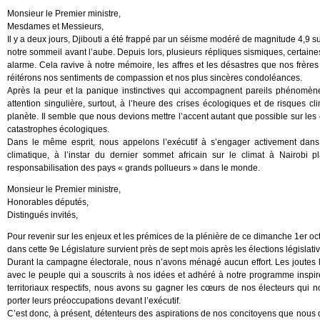
Monsieur le Premier ministre,
Mesdames et Messieurs,
Il y a deux jours, Djibouti a été frappé par un séisme modéré de magnitude 4,9 sur
notre sommeil avant l’aube. Depuis lors, plusieurs répliques sismiques, certaine
alarme. Cela ravive à notre mémoire, les affres et les désastres que nos frèr
réitérons nos sentiments de compassion et nos plus sincères condoléances.
Après la peur et la panique instinctives qui accompagnent pareils phénomène
attention singulière, surtout, à l’heure des crises écologiques et de risques
planète. Il semble que nous devions mettre l’accent autant que possible sur les
catastrophes écologiques.
Dans le même esprit, nous appelons l’exécutif à s’engager activement dans
climatique, à l’instar du dernier sommet africain sur le climat à Nairobi
responsabilisation des pays « grands pollueurs » dans le monde.
Monsieur le Premier ministre,
Honorables députés,
Distingués invités,
Pour revenir sur les enjeux et les prémices de la plénière de ce dimanche 1er oct
dans cette 9e Législature survient près de sept mois après les élections législativ
Durant la campagne électorale, nous n’avons ménagé aucun effort. Les joutes l
avec le peuple qui a souscrits à nos idées et adhéré à notre programme inspiré 
territoriaux respectifs, nous avons su gagner les cœurs de nos électeurs qui n
porter leurs préoccupations devant l’exécutif.
C’est donc, à présent, détenteurs des aspirations de nos concitoyens que nous 