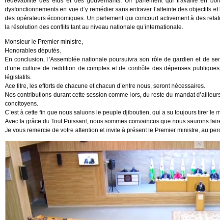
redevabilité des élus et des gouvernants. Un parlement qui travaille en b
dysfonctionnements en vue d’y remédier sans entraver l’atteinte des objectifs et l
des opérateurs économiques. Un parlement qui concourt activement à des relations
la résolution des conflits tant au niveau nationale qu’internationale.
Monsieur le Premier ministre,
Honorables députés,
En conclusion, l’Assemblée nationale poursuivra son rôle de gardien et de sen
d’une culture de reddition de comptes et de contrôle des dépenses publiques
législatifs.
Ace titre, les efforts de chacune et chacun d’entre nous, seront nécessaires.
Nos contributions durant cette session comme lors, du reste du mandat d’ailleurs
concitoyens.
C’est à cette fin que nous saluons le peuple djiboutien, qui a su toujours tirer l
Avec la grâce du Tout Puissant, nous sommes convaincus que nous saurons faire fa
Je vous remercie de votre attention et invite à présent le Premier ministre, au perc