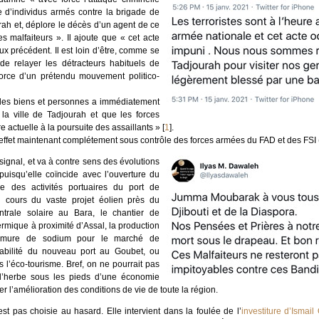
e d’individus armés contre la brigade de
rah et, déplore le décès d’un agent de ce
es malfaiteurs ». Il ajoute que « cet acte
x précédent. Il est loin d’être, comme se
e relayer les détracteurs habituels de
force d’un prétendu mouvement politico-
é des biens et personnes a immédiatement
la ville de Tadjourah et que les forces
e actuelle à la poursuite des assaillants »
[
1
]
.
n effet maintenant complétement sous contrôle des forces armées du FAD et des FSI 
signal, et va à contre sens des évolutions
 puisqu’elle coïncide avec l’ouverture du
e des activités portuaires du port de
 cours du vaste projet éolien près du
ntrale solaire au Bara, le chantier de
rmique à proximité d’Assal, la production
omure de sodium pour le marché de
érabilité du nouveau port au Goubet, ou
 l’éco-tourisme. Bref, on ne pourrait pas
l’herbe sous les pieds d’une économie
r l’amélioration des conditions de vie de toute la région.
est pas choisie au hasard. Elle intervient dans la foulée de l’
investiture d’Ismai