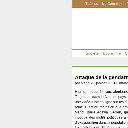
Thèmes
No Comment
Société
Économie
C
Attaque de la gendar
par
Mahdi A.
, janvier 2021 (
Human 
Hier soir, jeudi 14, aux alentou
Tadjourah, dans le Nord du pays 
une vidéo mise en ligne sur les ré
armé. C’est du moins ce que proc
Mahdi Barre Adawa Ladieh, qu
invoque des motifs politiques à c
d’exaspération dans la population
Le ministère de l’Intérieur a co