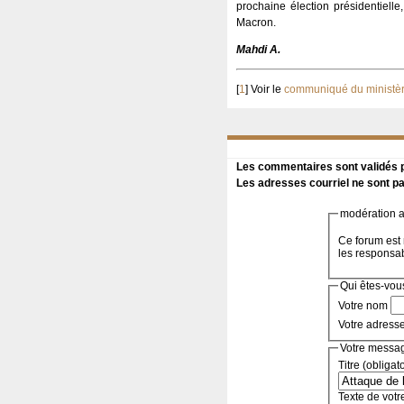
prochaine élection présidentielle,
Macron.
Mahdi A.
[
1
]
Voir le
communiqué du ministè
Les commentaires sont validés pa
Les adresses courriel ne sont pa
modération a 
Ce forum est 
les responsa
Qui êtes-vou
Votre nom
Votre adress
Votre messa
Titre (obligat
Texte de votr