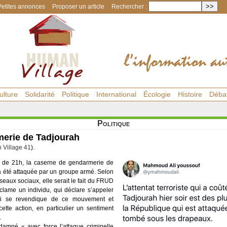
Petites annonces
Proposer un article
Rechercher :
ulture
Solidarité
Politique
International
Écologie
Histoire
Déba
Politique
merie de Tadjourah
Village 41
).
rs de 21h, la caserne de gendarmerie de
a été attaquée par un groupe armé. Selon
seaux sociaux, elle serait le fait du FRUD
lame un individu, qui déclare s’appeler
i se revendique de ce mouvement et
ette action, en particulier un sentiment
.
ndamné « avec force l’attaque criminelle