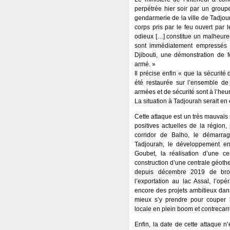
perpétrée hier soir par un group
gendarmerie de la ville de Tadjou
corps pris par le feu ouvert par l
odieux […] constitue un malheureu
sont immédiatement empressés d
Djibouti, une démonstration de 
armé. »
Il précise enfin « que la sécurit
été restaurée sur l’ensemble de 
armées et de sécurité sont à l’heur
La situation à Tadjourah serait e
Cette attaque est un très mauvais 
positives actuelles de la région,
corridor de Balho, le démarrag
Tadjourah, le développement en
Goubet, la réalisation d’une ce
construction d’une centrale géothe
depuis décembre 2019 de br
l’exportation au lac Assal, l’op
encore des projets ambitieux dans
mieux s’y prendre pour couper 
locale en plein boom et contrecarre
Enfin, la date de cette attaque n’