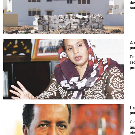
de
hab
A 
pa
Ent
se
pro
Le
pa
C’e
qu
éle