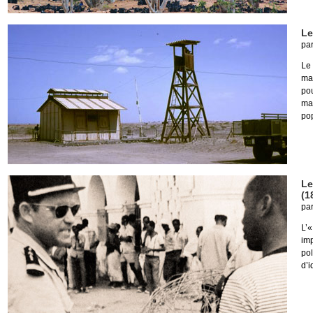
Le
pa
Le 
mar
po
mai
pop
Le
(1
pa
L’«
imp
pol
d’i