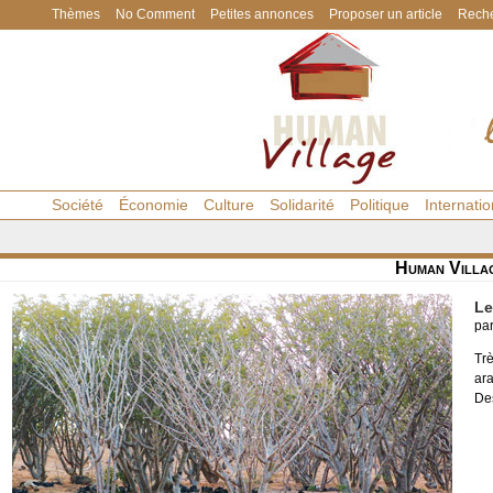
Thèmes
No Comment
Petites annonces
Proposer un article
Reche
Société
Économie
Culture
Solidarité
Politique
Internatio
Human Villa
Le
pa
Tr
ara
Des