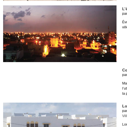
L’
pa
Évo
vil
Co
pa
Ma
l’u
la 
Lo
pa
Vil
Lo