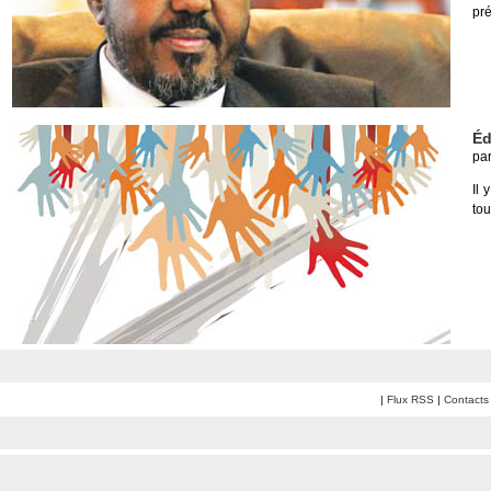
pré
Éd
pa
Il 
tou
|
Flux RSS
|
Contacts