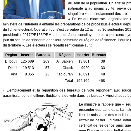
au sein de la population. En effet la 
nationale à au moins 25 %, ouvre de 
singulière ». a t-il notamment déclaré.
« En ce qui concerne l’organisation du
ministère de l’intérieur a entamé les préparations de ce processus électoral depui
du fichier électoral. Opération qui s’est déroulée du 12 avril au 30 septembre 201
présidentiel 2017/PR138/PRMI a permis à nos concitoyennes et à nos concitoyens 
jour du scrutin de s’inscrire dans leur commune ou région de résidence. Pour le no
du territoire ». Les électeurs se répartissent comme suit :
Région
Inscrits
Bureaux
Région
Inscrits
Bureaux
Djibouti
125 689
269
Ali Sabieh
13 801
38
Dikhil
19 513
57
Obock
9920
33
Arta
8 355
23
Tadjourah
16 891
48
Total
194 169
468
« L’emplacement et la répartition des bureaux de vote répondent aux soucis d
garantissant une meilleure fluidité lors du vote dans les bureaux. Ainsi chaque 
Le ministre a rappelé que « seul
présenter des candidats. La list
lieu de naissance des candidats 
extrait de casier judiciaire dat
certificat de résidence, ainsi que
pour l’impression des bulletins d