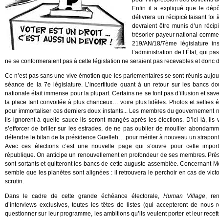
Enfin il a expliqué que le dépôt
délivrera un récipicé faisant foi 
devraient être munis d’un réci
trésorier payeur national comme l
219/AN/18/7ème législature in
l’administration de l’État, qui p
ne se conformeraient pas à cette législation ne seraient pas recevables et donc d
Ce n’est pas sans une vive émotion que les parlementaires se sont réunis aujou
séance de la 7e législature. L’incertitude quant à un retour sur les bancs do
nationale était immense pour la plupart. Certains ne se font pas d’illusion et sav
la place tant convoitée à plus chanceux… voire plus fidèles. Photos et selfies 
pour immortaliser ces derniers doux instants... Les membres du gouvernement ne
ils ignorent à quelle sauce ils seront mangés après les élections. D’ici là, ils v
s’efforcer de briller sur les estrades, de ne pas oublier de mouiller abondam
défendre le bilan de la présidence Guelleh… pour mériter à nouveau un strapon
Avec ces élections c’est une nouvelle page qui s’ouvre pour cette importa
république. On anticipe un renouvellement en profondeur de ses membres. Prè
sont sortants et quitteront les bancs de cette auguste assemblée. Concernant 
semble que les planètes sont alignées : il retrouvera le perchoir en cas de victo
scrutin.
Dans le cadre de cette grande échéance électorale,
Human Village
, re
d’interviews exclusives, toutes les têtes de listes (qui accepteront de nous 
questionner sur leur programme, les ambitions qu’ils veulent porter et leur recett