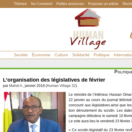
Thèmes
No Comment
Petites annonces
Proposer un article
Reche
Société
Économie
Culture
Solidarité
Politique
Internatio
Politiqu
L’organisation des législatives de février
par
Mahdi A.
, janvier 2018 (
Human Village 32
).
Le ministre de l’Intérieur, Hassan Oma
22 janvier au cours du journal télévis
concourir aux législatives ainsi que l
bon déroulement du scrutin. Les dates
campagne débutera le samedi 10 février
Le vote aura lieu le vendredi 23 février
« Ce scrutin législatif du 23 février r