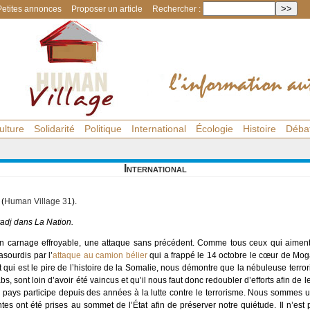
Petites annonces
Proposer un article
Rechercher :
ulture
Solidarité
Politique
International
Écologie
Histoire
Déba
International
 (
Human Village 31
).
iradj dans
La Nation
.
, un carnage effroyable, une attaque sans précédent. Comme tous ceux qui aiment
sourdis par l’
attaque au camion bélier
qui a frappé le 14 octobre le cœur de Mogad
t qui est le pire de l’histoire de la Somalie, nous démontre que la nébuleuse terror
 sont loin d’avoir été vaincus et qu’il nous faut donc redoubler d’efforts afin de le
otre pays participe depuis des années à la lutte contre le terrorisme. Nous sommes un
s ont été prises au sommet de l’État afin de préserver notre quiétude. Il n’est p