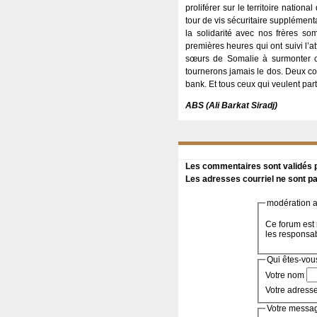
proliférer sur le territoire nation
tour de vis sécuritaire supplémentai
la solidarité avec nos frères so
premières heures qui ont suivi l’at
sœurs de Somalie à surmonter c
tournerons jamais le dos. Deux com
bank. Et tous ceux qui veulent part
ABS (Ali Barkat Siradj)
Les commentaires sont validés pa
Les adresses courriel ne sont pa
modération a 
Ce forum est 
les responsa
Qui êtes-vou
Votre nom
Votre adress
Votre messa