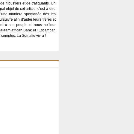
de flibustiers et de trafiquants. Un
al objet de cet article, c’est-à-dire
e d’une manière spontanée dès les
rsuivre afin d’aider leurs frères et
et à son peuple et nous ne leur
alaam african Bank et l’Est african
x comptes. La Somalie vivra !