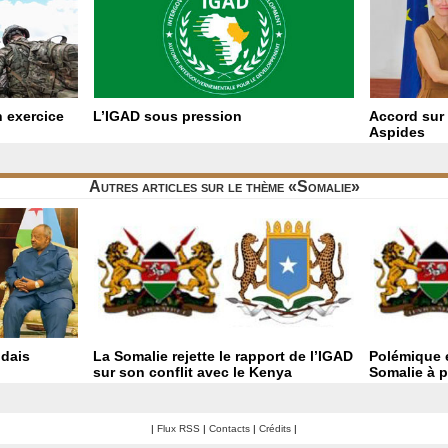
 exercice
L’IGAD sous pression
Accord sur 
Aspides
Autres articles sur le thème «Somalie»
ndais
La Somalie rejette le rapport de l’IGAD
Polémique e
sur son conflit avec le Kenya
Somalie à 
|
Flux RSS
|
Contacts
|
Crédits
|