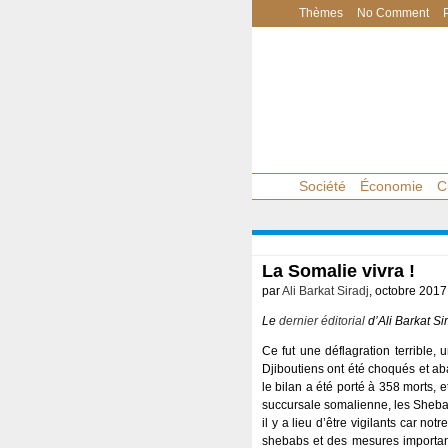
Thèmes
No Comment
Société
Économie
C
La Somalie vivra !
par
Ali Barkat Siradj
, octobre 2017
Le
dernier éditorial
d’Ali Barkat S
Ce fut une déflagration terrible
Djiboutiens ont été choqués et aba
le bilan a été porté à 358 morts, e
succursale somalienne, les Shebabs,
il y a lieu d’être vigilants car n
shebabs et des mesures importante