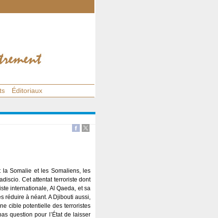
ts
Éditoriaux
 la Somalie et les Somaliens, les
iscio. Cet attentat terroriste dont
iste internationale, Al Qaeda, et sa
s réduire à néant. A Djibouti aussi,
e cible potentielle des terroristes
as question pour l’État de laisser