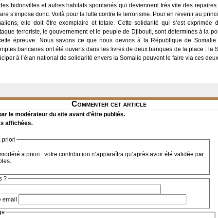
al des bidonvilles et autres habitats spontanés qui deviennent très vite des repaires 
re s’impose donc. Voilà pour la lutte contre le terrorisme. Pour en revenir au princip
maliens, elle doit être exemplaire et totale. Cette solidarité qui s’est exprimé
taque terroriste, le gouvernement et le peuple de Djibouti, sont déterminés à la pou
ette épreuve. Nous savons ce que nous devons à la République de Somalie 
ptes bancaires ont été ouverts dans les livres de deux banques de la place : la S
iciper à l’élan national de solidarité envers la Somalie peuvent le faire via ces deu
Commenter cet article
r le modérateur du site avant d'être publiés.
s affichées.
priori
modéré a priori : votre contribution n’apparaîtra qu’après avoir été validée par
bles.
s ?
e email
ge