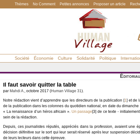
Thèmes
No Comment
Petites annonces
Proposer un article
Reche
Société
Économie
Culture
Solidarité
Politique
Internatio
Éditoria
Il faut savoir quitter la table
par
Mahdi A.
, octobre 2017 (
Human Village 31
).
Notre rédaction vient d’apprendre que les directeurs de la publication
[
1
]
et de l
de la publication dans les colonnes du quotidien national, en date du dimanche 
« La renaissance d’un héros africain ».
Un passage
[3] de ce texte - initialemen
sein de la rédaction.
Depuis, ces journalistes réputés, appréciés dans la profession, avaient une
décision définitive sur le sort qui leur serait réservé après leur suspension dé
de leurs lecteurs dans cette épreuve.