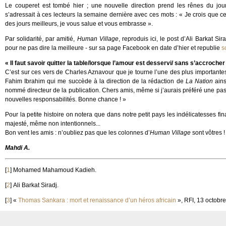
Le couperet est tombé hier ; une nouvelle direction prend les rênes du journ
s’adressait à ces lecteurs la semaine dernière avec ces mots : « Je crois que cet
des jours meilleurs, je vous salue et vous embrasse ».
Par solidarité, par amitié,
Human Village
, reproduis ici, le post d’Ali Barkat S
pour ne pas dire la meilleure - sur sa page Facebook en date d’hier et republie
s
« Il faut savoir quitter la table/lorsque l’amour est desservi/ sans s’accrocher l
C’est sur ces vers de Charles Aznavour que je tourne l’une des plus important
Fahim Ibrahim qui me succède à la direction de la rédaction de
La Nation
ains
nommé directeur de la publication. Chers amis, même si j’aurais préféré une pas
nouvelles responsabilités. Bonne chance ! »
Pour la petite histoire on notera que dans notre petit pays les indélicatesses f
majesté, même non intentionnels...
Bon vent les amis : n’oubliez pas que les colonnes d’
Human Village
sont vôtres !
Mahdi A.
[
1
]
Mohamed Mahamoud Kadieh.
[
2
]
Ali Barkat Siradj.
[
3
]
«
Thomas Sankara : mort et renaissance d’un héros africain
», RFI, 13 octobr