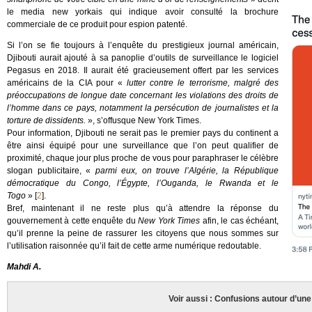
le media new yorkais qui indique avoir consulté la brochure
commerciale de ce produit pour espion patenté.
Si l’on se fie toujours à l’enquête du prestigieux journal américain,
Djibouti aurait ajouté à sa panoplie d’outils de surveillance le logiciel
Pegasus en 2018. Il aurait été gracieusement offert par les services
américains de la CIA pour «
lutter contre le terrorisme, malgré des
préoccupations de longue date concernant les violations des droits de
l’homme dans ce pays, notamment la persécution de journalistes et la
torture de dissidents.
», s’offusque New York Times.
Pour information, Djibouti ne serait pas le premier pays du continent a
être ainsi équipé pour une surveillance que l’on peut qualifier de
proximité, chaque jour plus proche de vous pour paraphraser le célèbre
slogan publicitaire, «
parmi eux, on trouve l’Algérie, la République
démocratique du Congo, l’Égypte, l’Ouganda, le Rwanda et le
Togo
»
[
2
]
.
Bref, maintenant il ne reste plus qu’à attendre la réponse du
gouvernement à cette enquête du
New York Times
afin, le cas échéant,
qu’il prenne la peine de rassurer les citoyens que nous sommes sur
l’utilisation raisonnée qu’il fait de cette arme numérique redoutable.
Mahdi A.
Voir aussi : Confusions autour d’un