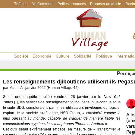
Thèmes
No Comment
Petites annonces
Proposer un article
Reche
Société
Économie
Culture
Solidarité
Politique
Internatio
Politiqu
Les renseignements djiboutiens utilisent-ils Pegas
par
Mahdi A.
, janvier 2022 (
Human Village 44
).
Selon une enquête publiée vendredi 28 janvier par le
New York
Times
[
1
]
, les services de renseignement djiboutiens, plus connus sous
le sigle SDS, compteraient parmi les utilisateurs privilégiés du logiciel
espion de la société Israélienne, NSO Group, «
considéré comme le
plus puissant au monde, capable de craquer de manière fiable les
communications cryptées des smartphones iPhone et Android
».
Cet outil serait extrêmement efficace, en mesure de «
transformer le
smartphone de votre cible en une mine d’or de renseignements
» décrit