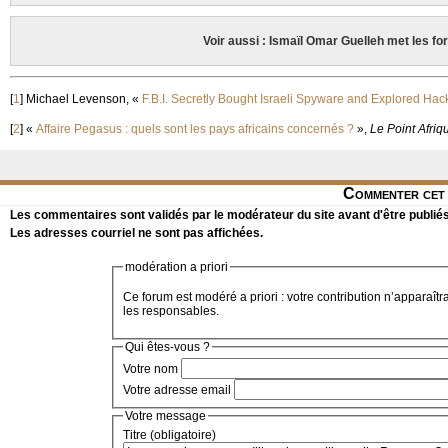
Voir aussi : Ismaïl Omar Guelleh met les f
[
1
]
Michael Levenson, «
F.B.I. Secretly Bought Israeli Spyware and Explored Ha
[
2
]
«
Affaire Pegasus : quels sont les pays africains concernés ?
»,
Le Point Afriq
Commenter cet 
Les commentaires sont validés par le modérateur du site avant d'être publiés
Les adresses courriel ne sont pas affichées.
modération a priori
Ce forum est modéré a priori : votre contribution n’apparaîtr
les responsables.
Qui êtes-vous ?
Votre nom
Votre adresse email
Votre message
Titre (obligatoire)