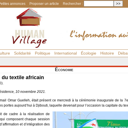
Petites annonces
Proposer un article
Rechercher :
ulture
Solidarité
Politique
International
Écologie
Histoire
Déba
Économie
 du textile africain
3
).
résidence, 10 novembre 2021.
mail Omar Guelleh, était présent ce mercredi à la cérémonie inaugurale de la 7e
 ses portes aujourd’hui à Djibouti, laquelle devenait pour l’occasion la capitale du tex
t de cadre à la réalisation de
 qui composent chaque session
d’affirmation et d’intégration des