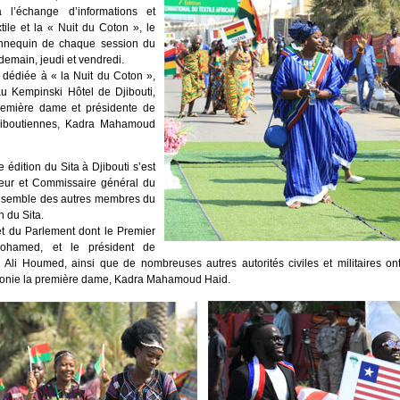
 l’échange d’informations et
tile et la « Nuit du Coton », le
annequin de chaque session du
demain, jeudi et vendredi.
dédiée à « la Nuit du Coton »,
au Kempinski Hôtel de Djibouti,
remière dame et présidente de
djiboutiennes, Kadra Mahamoud
édition du Sita à Djibouti s’est
teur et Commissaire général du
’ensemble des autres membres du
n du Sita.
 du Parlement dont le Premier
Mohamed, et le président de
li Houmed, ainsi que de nombreuses autres autorités civiles et militaires ont
monie la première dame, Kadra Mahamoud Haid.