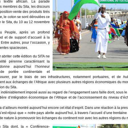
 textile africain. La parade
ys membres du Sita, les discours
position-vente des produits tirés
re, le coton se sont déroulées ce
re le Sita, du 10 au 12 novembre
du Peuple, après un profond
d et de support d’accueil à la
 Entre autres, pour l’occasion, y
tentes spacieuses.
 abriter cette édition du SITA ne
lité pérenne caractérisant la
donne aujourd’hui l’honneur
de portée continentale et
ssurer, par le biais de ses infrastructures, notamment portuaires, et de
hu
icient aux échanges de l’Afrique avec plusieurs autres régions économiques du mo
ion du Sita.
st indéniablement imposé aussi au regard de l’engagement sans faille dont, sous l
tière d’intégration économique de l’Afrique et de l’accroissement du niveau d’éc
d’ailleurs montré aujourd’hui encore cet état d’esprit. Dans une réaction à la press
’est réjoui que « notre pays abrite aujourd’hui, à travers l’accueil d’une trenta
de nature à promouvoir les échanges du continent noir avec les autres régions du
 Sita dont, la « Conférence-