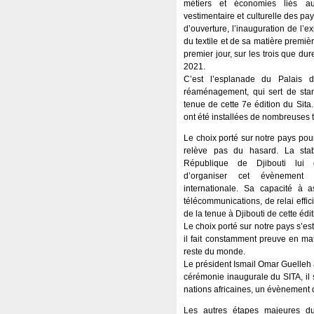
métiers et économies liés au
vestimentaire et culturelle des pa
d’ouverture, l’inauguration de l’ex
du textile et de sa matière premiè
premier jour, sur les trois que du
2021.
C’est l’esplanade du Palais 
réaménagement, qui sert de stan
tenue de cette 7e édition du Sita.
ont été installées de nombreuses 
Le choix porté sur notre pays pour
relève pas du hasard. La stabi
République de Djibouti lui 
d’organiser cet évènement 
internationale. Sa capacité à a
télécommunications, de relai eff
de la tenue à Djibouti de cette édit
Le choix porté sur notre pays s’e
il fait constamment preuve en ma
reste du monde.
Le président Ismail Omar Guelleh a 
cérémonie inaugurale du SITA, il s
nations africaines, un évènement 
Les autres étapes majeures du