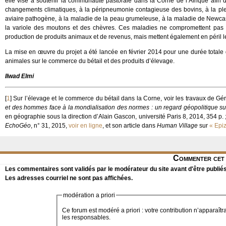
elle vise à soutenir la communauté pastorale dans la Corne de l’Afrique afin d’
changements climatiques, à la péripneumonie contagieuse des bovins, à la ple
aviaire pathogène, à la maladie de la peau grumeleuse, à la maladie de Newcastle,
la variole des moutons et des chèvres. Ces maladies ne compromettent pas 
production de produits animaux et de revenus, mais mettent également en péril l
La mise en œuvre du projet a été lancée en février 2014 pour une durée totale
animales sur le commerce du bétail et des produits d’élevage.
Ilwad Elmi
[
1
]
Sur l’élevage et le commerce du bétail dans la Corne, voir les travaux de Gér
et des hommes face à la mondialisation des normes : un regard géopolitique sur 
en géographie sous la direction d’Alain Gascon, université Paris 8, 2014, 354 p. ;
EchoGéo
, n° 31, 2015,
voir en ligne
, et son article dans
Human Village
sur
« Epi
Commenter cet 
Les commentaires sont validés par le modérateur du site avant d'être publiés
Les adresses courriel ne sont pas affichées.
modération a priori
Ce forum est modéré a priori : votre contribution n’apparaîtr
les responsables.