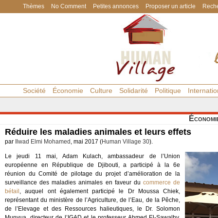
Thèmes
No Comment
Petites annonces
Proposer un article
Reche
Société
Économie
Culture
Solidarité
Politique
Internatio
Économi
Réduire les maladies animales et leurs effets
par
Ilwad Elmi Mohamed
, mai 2017 (
Human Village 30
).
Le jeudi 11 mai, Adam Kulach, ambassadeur de l’Union
européenne en République de Djibouti, a participé à la 6e
réunion du Comité de pilotage du projet d’amélioration de la
surveillance des maladies animales en faveur du
commerce de
bétail
, auquel ont également participé le Dr Moussa Chiek,
représentant du ministère de l’Agriculture, de l’Eau, de la Pêche,
de l’Elevage et des Ressources halieutiques, le Dr. Solomon
Munyua, directeur de l’IGAD et le professeur Ahmed El-Sawalhy,