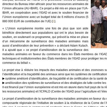
directeur du Bureau inter-africain pour les ressources animales de
l’Union africaine (AU-IBAR). Ce projet a été mis en place par l’UA-
IBAR, en coopération avec l’IGAD et avec le soutien financier de
l’Union européenne avec un budget total de 6 millions d’euros (5
880 000 EUR de contribution de l’UE)
[
1
]
.
« L’Union européenne montre une fois de plus que son aide
bénéficie directement aux populations qui ont le plus besoin de
soutien, en soutenant ce programme, qui prévoit la mise en place
d’un mécanisme de surveillance des maladies animales mais
aussi d’amélioration de leur prévention » a déclaré Adam Kulach.
Il a ajouté que « ce projet d’amélioration de la surveillance des
maladies animales en faveur du commerce dans les États membres de l’IGAD 
techniques et institutionnelles des États membres de l’IGAD pour protéger les ma
commerce du bétail ».
Le projet vise à réduire les impacts des maladies animales et des zoonoses s
l’identification et la traçabilité des animaux ainsi que les systèmes de certificat
système amélioré d’identification, de traçabilité et de certification de la santé 
amélioration des systèmes de surveillance et des stratégies de lutte contre les
Il est financé par l’Union européenne et est mis en œuvre dans huit pays de la r
les ressources animales) et l’ICPALD (Centre de l’IGAD pour l’agriculture et l’él
Le projet d’amélioration de la surveillance des maladies animales en faveur d
composante régionale de l’initiative de soutien à la résilience de la Corne de l