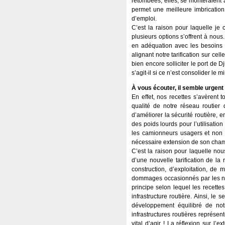
retombées, elles, se monteraient à
permet une meilleure imbrication
d’emploi.
C’est la raison pour laquelle je 
plusieurs options s’offrent à nou
en adéquation avec les besoins 
alignant notre tarification sur c
bien encore solliciter le port de D
s’agit-il si ce n’est consolider le m
À vous écouter, il semble urgen
En effet, nos recettes s’avèrent 
qualité de notre réseau routier
d’améliorer la sécurité routière, e
des poids lourds pour l’utilisatio
les camionneurs usagers et non pl
nécessaire extension de son champ 
C’est la raison pour laquelle no
d’une nouvelle tarification de la
construction, d’exploitation, d
dommages occasionnés par les nomb
principe selon lequel les recette
infrastructure routière. Ainsi, l
développement équilibré de notr
infrastructures routières représen
vital d’agir ! La réflexion sur l