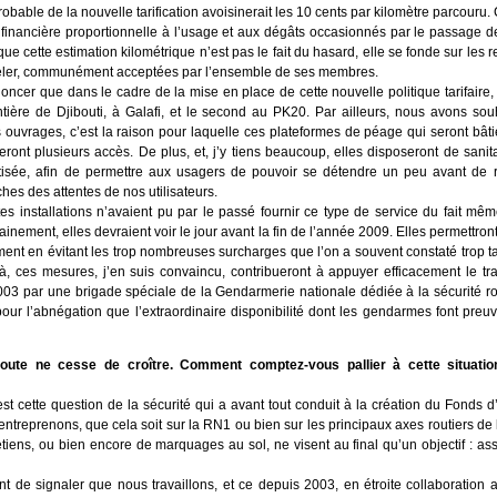
bable de la nouvelle tarification avoisinerait les 10 cents par kilomètre parcouru.
on financière proportionnelle à l’usage et aux dégâts occasionnés par le passage d
i, que cette estimation kilométrique n’est pas le fait du hasard, elle se fonde sur l
ppeler, communément acceptées par l’ensemble de ses membres.
ncer que dans le cadre de la mise en place de cette nouvelle politique tarifaire,
ontière de Djibouti, à Galafi, et le second au PK20. Par ailleurs, nous avons sou
es ouvrages, c’est la raison pour laquelle ces plateformes de péage qui seront bâ
ront plusieurs accès. De plus, et, j’y tiens beaucoup, elles disposeront de sani
matisée, afin de permettre aux usagers de pouvoir se détendre un peu avant de re
hes des attentes de nos utilisateurs.
 installations n’avaient pu par le passé fournir ce type de service du fait même
inement, elles devraient voir le jour avant la fin de l’année 2009. Elles permettron
ment en évitant les trop nombreuses surcharges que l’on a souvent constaté trop tar
, ces mesures, j’en suis convaincu, contribueront à appuyer efficacement le trava
03 par une brigade spéciale de la Gendarmerie nationale dédiée à la sécurité routi
ur l’abnégation que l’extraordinaire disponibilité dont les gendarmes font preuv
oute ne cesse de croître. Comment comptez-vous pallier à cette situati
t cette question de la sécurité qui a avant tout conduit à la création du Fonds d’en
treprenons, que cela soit sur la RN1 ou bien sur les principaux axes routiers de la
etiens, ou bien encore de marquages au sol, ne visent au final qu’un objectif : a
nt de signaler que nous travaillons, et ce depuis 2003, en étroite collaboratio