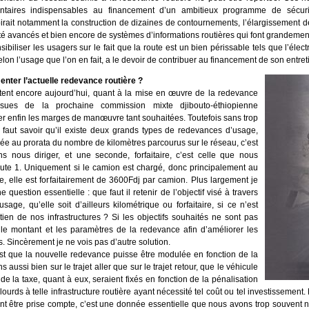
aires indispensables au financement d’un ambitieux programme de sécuris
voirait notamment la construction de dizaines de contournements, l’élargissement 
é avancés et bien encore de systèmes d’informations routières qui font grandement 
iliser les usagers sur le fait que la route est un bien périssable tels que l’électr
lon l’usage que l’on en fait, a le devoir de contribuer au financement de son entret
ter l’actuelle redevance routière ?
ent encore aujourd’hui, quant à la mise en œuvre de la redevance
issues de la prochaine commission mixte djibouto-éthiopienne
ger enfin les marges de manœuvre tant souhaitées. Toutefois sans trop
 il faut savoir qu’il existe deux grands types de redevances d’usage,
ayée au prorata du nombre de kilomètres parcourus sur le réseau, c’est
s nous diriger, et une seconde, forfaitaire, c’est celle que nous
oute 1. Uniquement si le camion est chargé, donc principalement au
e, elle est forfaitairement de 3600Fdj par camion. Plus largement je
e question essentielle : que faut il retenir de l’objectif visé à travers
sage, qu’elle soit d’ailleurs kilométrique ou forfaitaire, si ce n’est
tien de nos infrastructures ? Si les objectifs souhaités ne sont pas
er le montant et les paramètres de la redevance afin d’améliorer les
ns. Sincèrement je ne vois pas d’autre solution.
est que la nouvelle redevance puisse être modulée en fonction de la
aussi bien sur le trajet aller que sur le trajet retour, que le véhicule
de la taxe, quant à eux, seraient fixés en fonction de la pénalisation
-lourds à telle infrastructure routière ayant nécessité tel coût ou tel investisseme
nt être prise compte, c’est une donnée essentielle que nous avons trop souvent nég