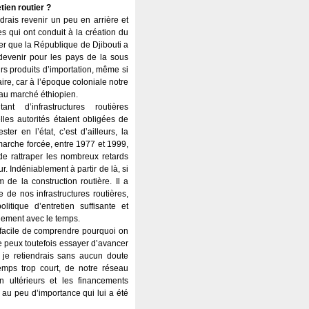
tien routier ?
drais revenir un peu en arrière et
 qui ont conduit à la création du
ter que la République de Djibouti a
 devenir pour les pays de la sous
rs produits d’importation, même si
ire, car à l’époque coloniale notre
’au marché éthiopien.
nt d’infrastructures routières
elles autorités étaient obligées de
er en l’état, c’est d’ailleurs, la
 marche forcée, entre 1977 et 1999,
de rattraper les nombreux retards
. Indéniablement à partir de là, si
m de la construction routière. Il a
de nos infrastructures routières,
itique d’entretien suffisante et
idement avec le temps.
s facile de comprendre pourquoi on
 je peux toutefois essayer d’avancer
, je retiendrais sans aucun doute
emps trop court, de notre réseau
n ultérieurs et les financements
û au peu d’importance qui lui a été