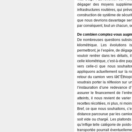
dégager des moyens supplément
infrastructures routières, qui pré
construction de système de sécurit
que nous devrions davantage sensib
par conséquent, tout un chacun, se
De combien comptez-vous augmen
De nombreuses questions subsist
kilométrique. Les évolutions 
permettront, je l’espère, de déga
vouloir rentrer dans les détails,
celle kilométrique, c’est-à-dire p
vers celle-ci que nous souhaiton
appliquons actuellement sur la r
retour du camion vers lâ€˜Éthiopi
voudrais porter la réflexion sur un
l’instauration d’une redevance d’u
assurer le financement de l’entre
atteints, il nous revient de vari
recettes récoltées, ni plus, ni moi
Bref, ce que nous souhaitons, c’
distance parcourue par les camions 
soit vide ou chargé. Les plafonds 
qu’inflige telle catégorie de poids
transportée pourrait éventuelleme