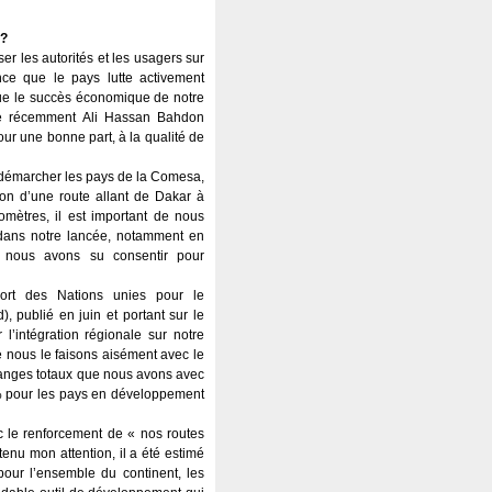
 ?
er les autorités et les usagers sur
ence que le pays lutte activement
 que le succès économique de notre
ue récemment Ali Hassan Bahdon
pour une bonne part, à la qualité de
à démarcher les pays de la Comesa,
ion d’une route allant de Dakar à
lomètres, il est important de nous
e dans notre lancée, notamment en
e nous avons su consentir pour
pport des Nations unies pour le
 publié en juin et portant sur le
l’intégration régionale sur notre
 nous le faisons aisément avec le
anges totaux que nous avons avec
% pour les pays en développement
 le renforcement de « nos routes
tenu mon attention, il a été estimé
pour l’ensemble du continent, les