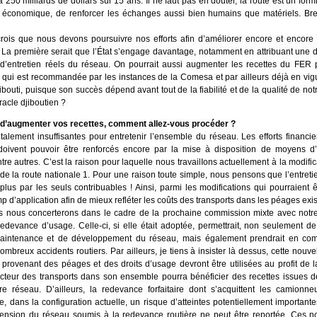
 250 milliards de dollars sur 15 ans. Il ne faut pas en douter, la route est un fo
 économique, de renforcer les échanges aussi bien humains que matériels. Bref 
crois que nous devons poursuivre nos efforts afin d’améliorer encore et encore n
s. La première serait que l’État s’engage davantage, notamment en attribuant un
d’entretien réels du réseau. On pourrait aussi augmenter les recettes du FER 
elle qui est recommandée par les instances de la Comesa et par ailleurs déjà en 
jibouti, puisque son succès dépend avant tout de la fiabilité et de la qualité de no
iracle djiboutien ?
t d’augmenter vos recettes, comment allez-vous procéder ?
totalement insuffisantes pour entretenir l’ensemble du réseau. Les efforts financi
 doivent pouvoir être renforcés encore par la mise à disposition de moyens 
ntre autres. C’est la raison pour laquelle nous travailIons actuellement à la modifica
n de la route nationale 1. Pour une raison toute simple, nous pensons que l’entretie
us par les seuls contribuables ! Ainsi, parmi les modifications qui pourraient êt
d’application afin de mieux refléter les coûts des transports dans les péages exis
us nous concerterons dans le cadre de la prochaine commission mixte avec notre v
 redevance d’usage. Celle-ci, si elle était adoptée, permettrait, non seulement
e maintenance et de développement du réseau, mais également prendrait en co
reux accidents routiers. Par ailleurs, je tiens à insister là dessus, cette nouvel
s provenant des péages et des droits d’usage devront être utilisées au profit de
e secteur des transports dans son ensemble pourra bénéficier des recettes issues 
e réseau. D’ailleurs, la redevance forfaitaire dont s’acquittent les camion
te, dans la configuration actuelle, un risque d’atteintes potentiellement importantes
’extension du réseau soumis à la redevance routière ne peut être reportée. Ces n