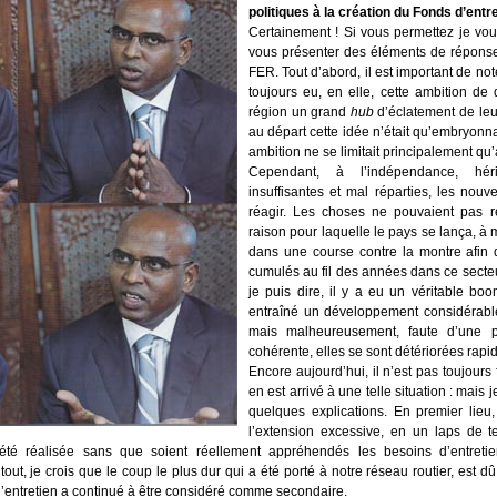
politiques à la création du Fonds d’entre
Certainement ! Si vous permettez je vou
vous présenter des éléments de réponses
FER. Tout d’abord, il est important de no
toujours eu, en elle, cette ambition de
région un grand
hub
d’éclatement de leu
au départ cette idée n’était qu’embryonna
ambition ne se limitait principalement qu
Cependant, à l’indépendance, hérita
insuffisantes et mal réparties, les nouv
réagir. Les choses ne pouvaient pas rest
raison pour laquelle le pays se lança, à
dans une course contre la montre afin 
cumulés au fil des années dans ce secteur
je puis dire, il y a eu un véritable boo
entraîné un développement considérable 
mais malheureusement, faute d’une pol
cohérente, elles se sont détériorées rap
Encore aujourd’hui, il n’est pas toujour
en est arrivé à une telle situation : mais
quelques explications. En premier lieu
l’extension excessive, en un laps de t
a été réalisée sans que soient réellement appréhendés les besoins d’entretie
ut, je crois que le coup le plus dur qui a été porté à notre réseau routier, est d
 l’entretien a continué à être considéré comme secondaire.