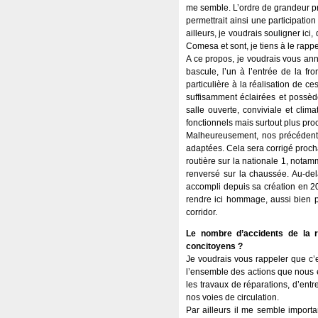
me semble. L’ordre de grandeur pro
permettrait ainsi une participati
ailleurs, je voudrais souligner ic
Comesa et sont, je tiens à le ra
A ce propos, je voudrais vous anno
bascule, l’un à l’entrée de la fr
particulière à la réalisation de c
suffisamment éclairées et possède
salle ouverte, conviviale et cli
fonctionnels mais surtout plus proc
Malheureusement, nos précédentes
adaptées. Cela sera corrigé procha
routière sur la nationale 1, notam
renversé sur la chaussée. Au-delà
accompli depuis sa création en 20
rendre ici hommage, aussi bien po
corridor.
Le nombre d’accidents de la r
concitoyens ?
Je voudrais vous rappeler que c’es
l’ensemble des actions que nous en
les travaux de réparations, d’entr
nos voies de circulation.
Par ailleurs il me semble importa