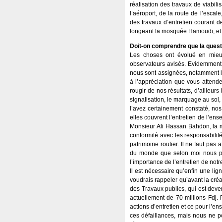
réalisation des travaux de viabili
l’aéroport, de la route de l’escal
des travaux d’entretien courant de
longeant la mosquée Hamoudi, et le
Doit-on comprendre que la questi
Les choses ont évolué en mieux
observateurs avisés. Evidemment on 
nous sont assignées, notamment le
à l’appréciation que vous atten
rougir de nos résultats, d’ailleur
signalisation, le marquage au sol,
l’avez certainement constaté, nos 
elles couvrent l’entretien de l’ens
Monsieur Ali Hassan Bahdon, la ma
conformité avec les responsabilité
patrimoine routier. Il ne faut pas
du monde que selon moi nous pour
l’importance de l’entretien de notre
Il est nécessaire qu’enfin une l
voudrais rappeler qu’avant la créa
des Travaux publics, qui est deve
actuellement de 70 millions Fdj. P
actions d’entretien et ce pour l’e
ces défaillances, mais nous ne p