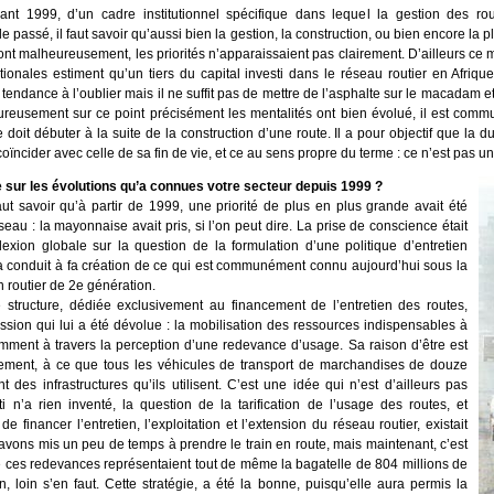
vant 1999, d’un cadre institutionnel spécifique dans lequel la gestion des rou
passé, il faut savoir qu’aussi bien la gestion, la construction, ou bien encore la pla
t malheureusement, les priorités n’apparaissaient pas clairement. D’ailleurs ce ma
tionales estiment qu’un tiers du capital investi dans le réseau routier en Afrique
 tendance à l’oublier mais il ne suffit pas de mettre de l’asphalte sur le macadam e
ureusement sur ce point précisément les mentalités ont bien évolué, il est co
e doit débuter à la suite de la construction d’une route. Il a pour objectif que la 
ncider avec celle de sa fin de vie, et ce au sens propre du terme : ce n’est pas une
 sur les évolutions qu’a connues votre secteur depuis 1999 ?
ut savoir qu’à partir de 1999, une priorité de plus en plus grande avait été
seau : la mayonnaise avait pris, si l’on peut dire. La prise de conscience était
éflexion globale sur la question de la formulation d’une politique d’entretien
 a conduit à fa création de ce qui est communément connu aujourd’hui sous la
 routier de 2e génération.
le structure, dédiée exclusivement au financement de l’entretien des routes,
ssion qui lui a été dévolue : la mobilisation des ressources indispensables à
tamment à travers la perception d’une redevance d’usage. Sa raison d’être est
plement, à ce que tous les véhicules de transport de marchandises de douze
 des infrastructures qu’ils utilisent. C’est une idée qui n’est d’ailleurs pas
 n’a rien inventé, la question de la tarification de l’usage des routes, et
 financer l’entretien, l’exploitation et l’extension du réseau routier, existait
 avons mis un peu de temps à prendre le train en route, mais maintenant, c’est
 de ces redevances représentaient tout de même la bagatelle de 804 millions de
, loin s’en faut. Cette stratégie, a été la bonne, puisqu’elle aura permis la