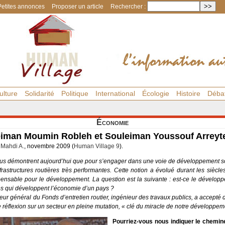
Petites annonces
Proposer un article
Rechercher :
ulture
Solidarité
Politique
International
Écologie
Histoire
Déba
Économie
eiman Moumin Robleh et Souleiman Youssouf Arreyt
,
Mahdi A.
, novembre 2009 (
Human Village 9
).
 nous démontrent aujourd’hui que pour s’engager dans une voie de développement 
frastructures routières très performantes. Cette notion a évolué durant les siècle
ensable pour le développement. La question est la suivante : est-ce le dévelop
tes qui développent l’économie d’un pays ?
 général du Fonds d’entretien routier, ingénieur des travaux publics, a accepté d
 réflexion sur un secteur en pleine mutation, « clé du miracle de notre développem
Pourriez-vous nous indiquer le chemine