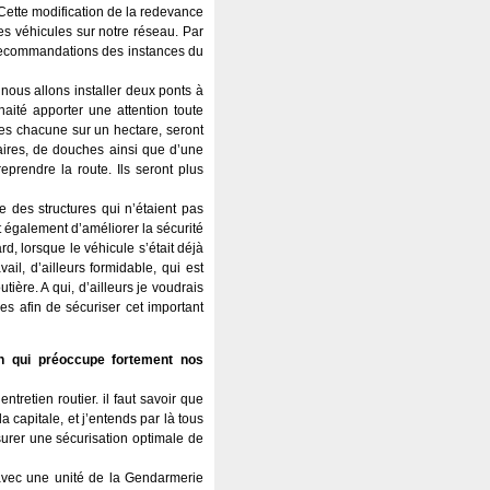
 Cette modification de la redevance
es véhicules sur notre réseau. Par
es recommandations des instances du
 nous allons installer deux ponts à
haité apporter une attention toute
ties chacune sur un hectare, seront
taires, de douches ainsi que d’une
prendre la route. Ils seront plus
 des structures qui n’étaient pas
t également d’améliorer la sécurité
d, lorsque le véhicule s’était déjà
il, d’ailleurs formidable, qui est
ère. A qui, d’ailleurs je voudrais
es afin de sécuriser cet important
on qui préoccupe fortement nos
tretien routier. il faut savoir que
 capitale, et j’entends par là tous
ssurer une sécurisation optimale de
n avec une unité de la Gendarmerie