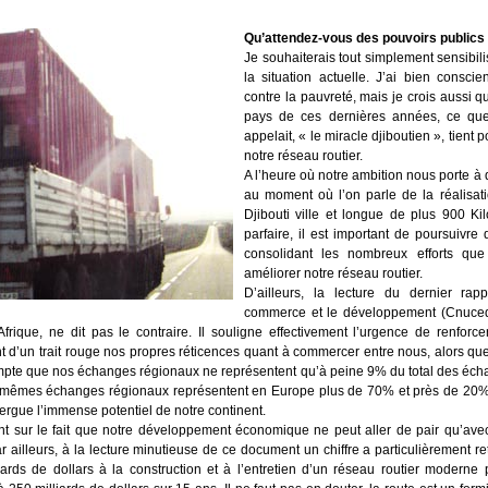
Qu’attendez-vous des pouvoirs publics
Je souhaiterais tout simplement sensibilis
la situation actuelle. J’ai bien consci
contre la pauvreté, mais je crois aussi
pays de ces dernières années, ce q
appelait, « le miracle djiboutien », tient 
notre réseau routier.
A l’heure où notre ambition nous porte 
au moment où l’on parle de la réalisat
Djibouti ville et longue de plus 900 Ki
parfaire, il est important de poursuivr
consolidant les nombreux efforts qu
améliorer notre réseau routier.
D’ailleurs, la lecture du dernier ra
commerce et le développement (Cnuced),
que, ne dit pas le contraire. Il souligne effectivement l’urgence de renforcer 
 d’un trait rouge nos propres réticences quant à commercer entre nous, alors que
pte que nos échanges régionaux ne représentent qu’à peine 9% du total des éch
s mêmes échanges régionaux représentent en Europe plus de 70% et près de 20
ergue l’immense potentiel de notre continent.
t sur le fait que notre développement économique ne peut aller de pair qu’avec
ailleurs, à la lecture minutieuse de ce document un chiffre a particulièrement re
ards de dollars à la construction et à l’entretien d’un réseau routier moderne 