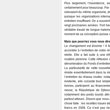
Plus largement, l’inexistence, a
certainement pour beaucoup. Par le 
relevaient du même organisme, don
puisque les organisations interna
entretien insuffisant. On a souvent
vingt prochaines années. Fort he
véritable travail de longue halein
moment de sa conception puisse coï
Mais que pourriez vous nous dire
Le changement est énorme ! Il fa
accordée à l’entretien de notre ré
réelle. Elle a fait suite à une r
routière pérenne. Cette réflexion
dénomination du Fonds d’entretien
La particularité de cette nouvel
réside essentiellement dans la mi
l’entretien du réseau routier, no
évidente, elle consiste tout sim
tonnes, participent au financement
neuve, la République de Djibouti
notamment des poids lourds afin de
partout ailleurs. Disons que nous
chose faite : les recettes issues
francs en 2008. Ce n’est pas rien