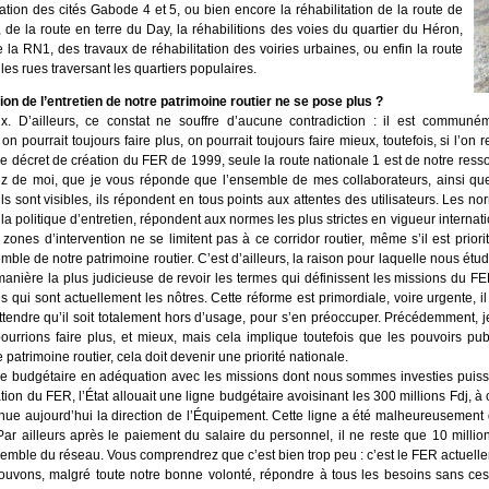
sation des cités Gabode 4 et 5, ou bien encore la réhabilitation de la route de
e, de la route en terre du Day, la réhabilitions des voies du quartier du Héron,
 la RN1, des travaux de réhabilitation des voiries urbaines, ou enfin la route
s rues traversant les quartiers populaires.
on de l’entretien de notre patrimoine routier ne se pose plus ?
. D’ailleurs, ce constat ne souffre d’aucune contradiction : il est communé
pourrait toujours faire plus, on pourrait toujours faire mieux, toutefois, si l’on r
 décret de création du FER de 1999, seule la route nationale 1 est de notre ress
dez de moi, que je vous réponde que l’ensemble de mes collaborateurs, ainsi q
s ils sont visibles, ils répondent en tous points aux attentes des utilisateurs. Les 
 la politique d’entretien, répondent aux normes les plus strictes en vigueur intern
zones d’intervention ne se limitent pas à ce corridor routier, même s’il est priori
emble de notre patrimoine routier. C’est d’ailleurs, la raison pour laquelle nous étud
nière la plus judicieuse de revoir les termes qui définissent les missions du FER,
s qui sont actuellement les nôtres. Cette réforme est primordiale, voire urgente, i
 attendre qu’il soit totalement hors d’usage, pour s’en préoccuper. Précédemment,
rions faire plus, et mieux, mais cela implique toutefois que les pouvoirs publ
 patrimoine routier, cela doit devenir une priorité nationale.
igne budgétaire en adéquation avec les missions dont nous sommes investies puis
tion du FER, l’État allouait une ligne budgétaire avoisinant les 300 millions Fdj, à
nue aujourd’hui la direction de l’Équipement. Cette ligne a été malheureusement d
ar ailleurs après le paiement du salaire du personnel, il ne reste que 10 million
nsemble du réseau. Vous comprendrez que c’est bien trop peu : c’est le FER actuelle
ouvons, malgré toute notre bonne volonté, répondre à tous les besoins sans cess