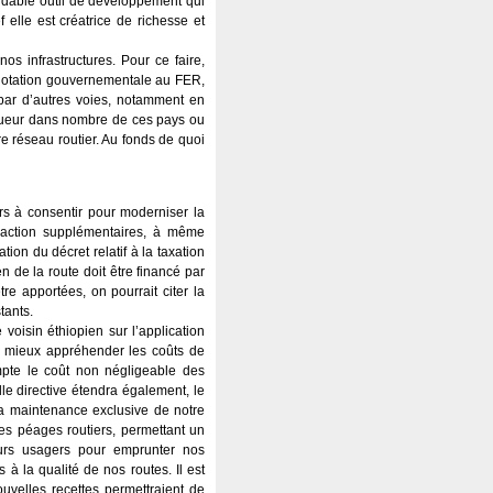
rmidable outil de développement qui
elle est créatrice de richesse et
os infrastructures. Pour ce faire,
e dotation gouvernementale au FER,
par d’autres voies, notamment en
vigueur dans nombre de ces pays ou
tre réseau routier. Au fonds de quoi
ers à consentir pour moderniser la
d’action supplémentaires, à même
tion du décret relatif à la taxation
n de la route doit être financé par
re apportées, on pourrait citer la
tants.
oisin éthiopien sur l’application
 de mieux appréhender les coûts de
mpte le coût non négligeable des
le directive étendra également, le
 la maintenance exclusive de notre
des péages routiers, permettant un
neurs usagers pour emprunter nos
 à la qualité de nos routes. Il est
ouvelles recettes permettraient de