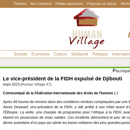
Thèmes
No Comment
Petites annonces
Proposer un article
Reche
Société
Économie
Culture
Solidarité
Politique
Internatio
Politiqu
Le vice-président de la FIDH expulsé de Djibouti
mars 2023 (
Human Village 47
).
Communiqué de la Fédération internationale des droits de l’homme
[
1
]
Après 48 heures de mission dans des conditions rendues compliquées par une fila
Alexis Deswaef, vice-président de la FIDH, a été arrêté à son hôtel avant d’
l’Éthiopie. La veille, une chargée de programme pour l’Afrique à la FIDH, avai
étaient en possession de visas valides. Ces incidents démontrent le peu de c
dérive autoritaire d’un pays qui abrite les bases militaires des plus grandes pui