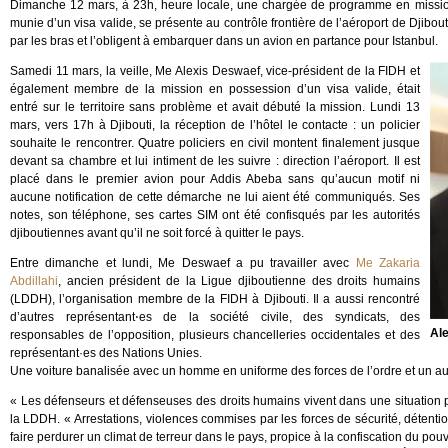
Dimanche 12 mars, à 23h, heure locale, une chargée de programme en mission 
munie d’un visa valide, se présente au contrôle frontière de l’aéroport de Djibou
par les bras et l’obligent à embarquer dans un avion en partance pour Istanbul.
Samedi 11 mars, la veille, Me Alexis Deswaef, vice-président de la FIDH et
également membre de la mission en possession d’un visa valide, était
entré sur le territoire sans problème et avait débuté la mission. Lundi 13
mars, vers 17h à Djibouti, la réception de l’hôtel le contacte : un policier
souhaite le rencontrer. Quatre policiers en civil montent finalement jusque
devant sa chambre et lui intiment de les suivre : direction l’aéroport. Il est
placé dans le premier avion pour Addis Abeba sans qu’aucun motif ni
aucune notification de cette démarche ne lui aient été communiqués. Ses
notes, son téléphone, ses cartes SIM ont été confisqués par les autorités
djiboutiennes avant qu’il ne soit forcé à quitter le pays.
Entre dimanche et lundi, Me Deswaef a pu travailler avec
Me Zakaria
Abdillahi
, ancien président de la Ligue djiboutienne des droits humains
(LDDH), l’organisation membre de la FIDH à Djibouti. Il a aussi rencontré
d’autres représentant⋅es de la société civile, des syndicats, des
Ale
responsables de l’opposition, plusieurs chancelleries occidentales et des
représentant·es des Nations Unies.
Une voiture banalisée avec un homme en uniforme des forces de l’ordre et un autr
« Les défenseurs et défenseuses des droits humains vivent dans une situation p
la LDDH. « Arrestations, violences commises par les forces de sécurité, détentio
faire perdurer un climat de terreur dans le pays, propice à la confiscation du pouv