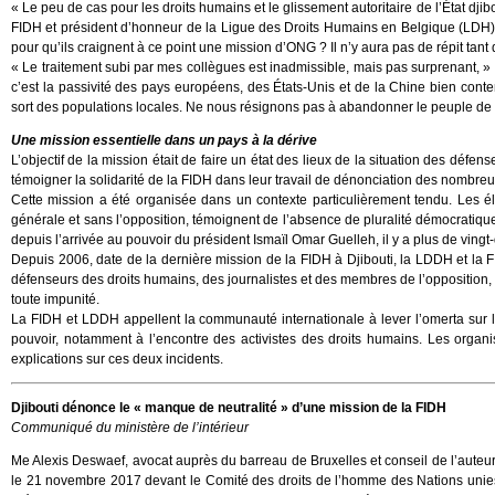
« Le peu de cas pour les droits humains et le glissement autoritaire de l’État dji
FIDH et président d’honneur de la Ligue des Droits Humains en Belgique (LDH). 
pour qu’ils craignent à ce point une mission d’ONG ? Il n’y aura pas de répit ta
« Le traitement subi par mes collègues est inadmissible, mais pas surprenant, »
c’est la passivité des pays européens, des États-Unis et de la Chine bien content
sort des populations locales. Ne nous résignons pas à abandonner le peuple de Dji
Une mission essentielle dans un pays à la dérive
L’objectif de la mission était de faire un état des lieux de la situation des défe
témoigner la solidarité de la FIDH dans leur travail de dénonciation des nombreu
Cette mission a été organisée dans un contexte particulièrement tendu. Les él
générale et sans l’opposition, témoignent de l’absence de pluralité démocratique 
depuis l’arrivée au pouvoir du président Ismaïl Omar Guelleh, il y a plus de vingt
Depuis 2006, date de la dernière mission de la FIDH à Djibouti, la LDDH et la
défenseurs des droits humains, des journalistes et des membres de l’opposition,
toute impunité.
La FIDH et LDDH appellent la communauté internationale à lever l’omerta sur le
pouvoir, notamment à l’encontre des activistes des droits humains. Les organi
explications sur ces deux incidents.
Djibouti dénonce le « manque de neutralité » d’une mission de la FIDH
Communiqué du ministère de l’intérieur
Me Alexis Deswaef, avocat auprès du barreau de Bruxelles et conseil de l’aut
le 21 novembre 2017 devant le Comité des droits de l’homme des Nations unies co