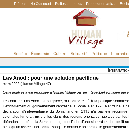
Thèmes
No Comment
Petites annonces
Proposer un article
Reche
Société
Économie
Culture
Solidarité
Politique
Internatio
Internatio
Las Anod : pour une solution pacifique
mars 2023 (
Human Village 47
).
Cette analyse a été proposée à
Human Village
par un intellectuel somalien qui 
Le conflit de Las Anod est complexe, multiforme et lié à la politique somalie
L’effondrement du gouvernement central de la Somalie en 1991 a entraîné la dé
déclaration d’indépendance du Somaliland en 1991 n’a pas été reconnue pa
coloniales lui ferait inclure les clans des régions orientales habitées par l
défendent l’unité de la Somalie et rejettent l’idée d’une séparation. Le conflit
ainsi qu’un aspect Harti contre Isaaq. Ce dernier clan domine le gouvernement 