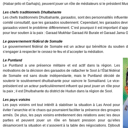
(Habar-jello et Garhajis), peuvent jouer un rôle de médiateurs si le président Mus
Les chefs traditionnels Dhulbahante
Les chefs traditionnels Dhulbahante,
garaados
, sont des personnalités influente
comité consultatif, que les garaados soutiennent. Cependant, les garaados devra
garaados voient le problème différemment. C’est pourquoi il est important d’ap
pour leur soutien à la paix : Garaad Mukhtar Garaad Ali Burale et Garaad Jama G
Le gouvernement fédéral de Somalie
Le gouvernement fédéral de Somalie est un acteur qui bénéficie du soutien d
s’engager à respecter le cessez-le-feu et d’accepter la médiation.
Le Puntland
Le Puntland a une présence militaire et est actif dans la région. Les
motivations de la décision des garaados de rattacher le Sool à l’État fédéral
de Somalie est sans doute indépendante, mais le Puntland décidé de
soutenir le soulèvement dhulbahante pour vaincre le Somaliland. Le vice-
président est un acteur particulièrement influent qui peut jouer un rôle pour
la paix ; il est Dhulbahante du district de Hudun dans la région de Sool.
Les pays voisins
Les pays voisins ont tout intérêt à stabiliser la situation à Las Anod pour
éviter l’anarchie et le chaos qui pourraient faciliter la présence des groupes
armés. De plus, les pays voisins entretiennent des relations avec les deux
parties et peuvent jouer un rôle en faisant pression pour qu’elles
désamorcent la situation et s’assoient à la table des négociations. Djibouti