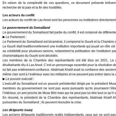
En raison de la complexité de ces questions, ce document présente brièveme
recherche de la paix et la fin des hostilités.
Les acteurs du conflit
Les acteurs du conflit de Las Anod sont les personnes ou institutions directement
Le gouvernement du Somaliland
Le gouvernement du Somaliland fait partie du conflit. Il est composé de différent
Le Parlement :
Le Parlement du Somaliland est bicaméral, il comprend le Guurti et la Chambre 
Le Guurti était traditionnellement une institution importante qui jouait un rôle clé
sa crédibilité pour plusieurs raisons, notamment la politisation de l’institutio
charismatiques du Guurti sont décédés.
Les membres de la Chambre des représentants ont été élus en 2021. Le pré
dhulbahante élu à Las Anod. C’est un personnage essentiel pour la résolution de ce
lui fait pas entièrement confiance. Abdirisak Khalif avait la confiance des ancien
même clan sont à l’extérieur avec les militaires et ne peuvent pas entrer dans la v
Le pouvoir exécutif :
L’exécutif du Somaliland est un pouvoir présidentiel dirigé par le président Muse
membres du gouvernement ne sont pas aussi puissants qu’ils pourraient l’ê
l’intérieur, un ami proche de Muse Bihi mais qui ne peut pas lui dire tout ce qu’il v
En résumé, le président de la Chambre des représentants, Abdrisak Khalif Ah
puissantes du Somaliland ; ils peuvent résoudre la crise.
Les dirigeants isaaq
Les anciens dirigeants traditionnels restés indépendants, ceux qui ne sont pas 