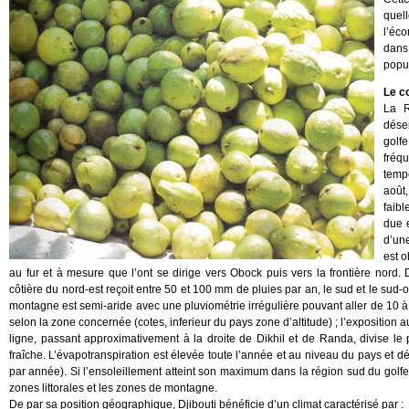
quel
l’éc
dans
popul
Le c
La R
dése
golf
fréq
temp
août
faibl
due 
d’un
est o
au fur et à mesure que l’ont se dirige vers Obock puis vers la frontière nord. D
côtière du nord-est reçoit entre 50 et 100 mm de pluies par an, le sud et le sud
montagne est semi-aride avec une pluviométrie irrégulière pouvant aller de 10 à 
selon la zone concernée (cotes, inferieur du pays zone d’altitude) ; l’exposition au
ligne, passant approximativement à la droite de Dikhil et de Randa, divise le p
fraîche. L’évapotranspiration est élevée toute l’année et au niveau du pays et d
par année). Si l’ensoleillement atteint son maximum dans la région sud du golfe 
zones littorales et les zones de montagne.
De par sa position géographique, Djibouti bénéficie d’un climat caractérisé par :