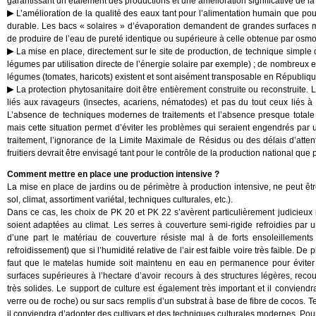
garantissant un étalement des productions et une amélioration significative de la 
L’amélioration de la qualité des eaux tant pour l’alimentation humain que pour
durable. Les bacs « solaires » d’évaporation demandent de grandes surfaces mais
de produire de l’eau de pureté identique ou supérieure à celle obtenue par osmos
La mise en place, directement sur le site de production, de technique simple d
légumes par utilisation directe de l’énergie solaire par exemple) ; de nombreux 
légumes (tomates, haricots) existent et sont aisément transposable en Républiqu
La protection phytosanitaire doit être entièrement construite ou reconstruite. L
liés aux ravageurs (insectes, acariens, nématodes) et pas du tout ceux liés à
L’absence de techniques modernes de traitements et l’absence presque totale d
mais cette situation permet d’éviter les problèmes qui seraient engendrés par
traitement, l’ignorance de la Limite Maximale de Résidus ou des délais d’atte
fruitiers devrait être envisagé tant pour le contrôle de la production national que 
Comment mettre en place une production intensive ?
La mise en place de jardins ou de périmètre à production intensive, ne peut êt
sol, climat, assortiment variétal, techniques culturales, etc.).
Dans ce cas, les choix de PK 20 et PK 22 s’avèrent particulièrement judicieux m
soient adaptées au climat. Les serres à couverture semi-rigide refroidies pa
d’une part le matériau de couverture résiste mal à de forts ensoleillements
refroidissement) que si l’humidité relative de l’air est faible voire très faible. D
faut que le matelas humide soit maintenu en eau en permanence pour éviter t
surfaces supérieures à l’hectare d’avoir recours à des structures légères, reco
très solides. Le support de culture est également très important et il conviendrait
verre ou de roche) ou sur sacs remplis d’un substrat à base de fibre de cocos. T
il conviendra d’adopter des cultivars et des techniques culturales modernes. Pou