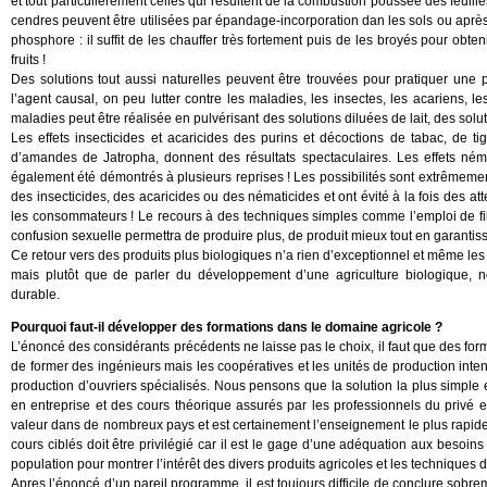
et tout particulièrement celles qui résultent de la combustion poussée des feuille
cendres peuvent être utilisées par épandage-incorporation dan les sols ou aprè
phosphore : il suffit de les chauffer très fortement puis de les broyés pour obte
fruits !
Des solutions tout aussi naturelles peuvent être trouvées pour pratiquer une pro
l’agent causal, on peu lutter contre les maladies, les insectes, les acariens, 
maladies peut être réalisée en pulvérisant des solutions diluées de lait, des sol
Les effets insecticides et acaricides des purins et décoctions de tabac, de ti
d’amandes de Jatropha, donnent des résultats spectaculaires. Les effets néma
également été démontrés à plusieurs reprises ! Les possibilités sont extrêmemen
des insecticides, des acaricides ou des nématicides et ont évité à la fois des at
les consommateurs ! Le recours à des techniques simples comme l’emploi de filet
confusion sexuelle permettra de produire plus, de produit mieux tout en garantiss
Ce retour vers des produits plus biologiques n’a rien d’exceptionnel et même les
mais plutôt que de parler du développement d’une agriculture biologique, no
durable.
Pourquoi faut-il développer des formations dans le domaine agricole ?
L’énoncé des considérants précédents ne laisse pas le choix, il faut que des form
de former des ingénieurs mais les coopératives et les unités de production inte
production d’ouvriers spécialisés. Nous pensons que la solution la plus simple 
en entreprise et des cours théorique assurés par les professionnels du privé et
valeur dans de nombreux pays et est certainement l’enseignement le plus rapidem
cours ciblés doit être privilégié car il est le gage d’une adéquation aux besoin
population pour montrer l’intérêt des divers produits agricoles et les techniques d’
Apres l’énoncé d’un pareil programme, il est toujours difficile de conclure sobr