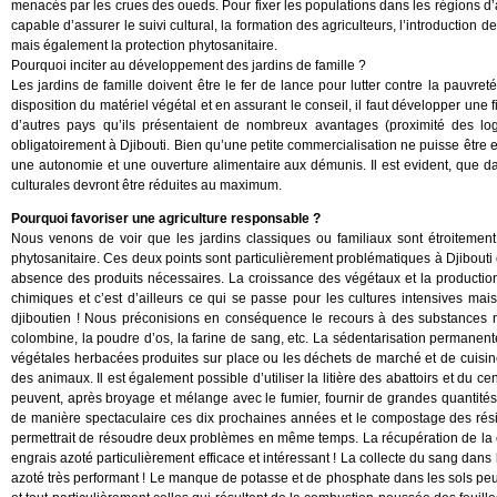
menacés par les crues des oueds. Pour fixer les populations dans les régions d’al
capable d’assurer le suivi cultural, la formation des agriculteurs, l’introductio
mais également la protection phytosanitaire.
Pourquoi inciter au développement des jardins de famille ?
Les jardins de famille doivent être le fer de lance pour lutter contre la pauvre
disposition du matériel végétal et en assurant le conseil, il faut développer une
d’autres pays qu’ils présentaient de nombreux avantages (proximité des loge
obligatoirement à Djibouti. Bien qu’une petite commercialisation ne puisse être ex
une autonomie et une ouverture alimentaire aux démunis. Il est evident, que dans 
culturales devront être réduites au maximum.
Pourquoi favoriser une agriculture responsable ?
Nous venons de voir que les jardins classiques ou familiaux sont étroitement 
phytosanitaire. Ces deux points sont particulièrement problématiques à Djibouti
absence des produits nécessaires. La croissance des végétaux et la production
chimiques et c’est d’ailleurs ce qui se passe pour les cultures intensives mais 
djiboutien ! Nous préconisions en conséquence le recours à des substances na
colombine, la poudre d’os, la farine de sang, etc. La sédentarisation permane
végétales herbacées produites sur place ou les déchets de marché et de cuisine 
des animaux. Il est également possible d’utiliser la litière des abattoirs et du
peuvent, après broyage et mélange avec le fumier, fournir de grandes quantité
de manière spectaculaire ces dix prochaines années et le compostage des rés
permettrait de résoudre deux problèmes en même temps. La récupération de la 
engrais azoté particulièrement efficace et intéressant ! La collecte du sang dans
azoté très performant ! Le manque de potasse et de phosphate dans les sols peu