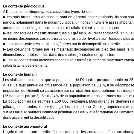
Le contexte pédologique
A Djibouti, on distingue
grosso modo
cinq types de sols :
les sols bruns issus de basalte sont en général assez profonds. Ils sont sou
parfois, notamment dans le massif du Goda, un horizon humifère assez important
adéquation « sol-irrigation-climat » les résultats étaient catastrophiques.
les lithosols des massifs rhyolitiques ou gréseux, au relief accidenté, et, plu
ou moins décomposé. Les sols issus de grés ou de rhyolites sont toujours plus ac
Les sables calcaires coralliens générés par la décomposition superficielle de
Les colluvions formés par les matériaux décomposés au pied des massifs mon
dimensions variables inclus dans des sables généralement grossiers.
Les alluvions fulvio-lacustres sont des sols formés à partir de matériaux tran
selon la taille des éléments.
Le contexte humain
Les statistiques montrent que la population de Djibouti a presque doublé en 
villes. Le taux annuel de croissance de la population de 6,1%, il se décompos
population de Djibouti se caractérise par sa répartition géographique très inégal
(26 habitants par km2). Seuls 24% de la population vit dans les zones rurales et 6
La population rurale estimée à 150 000 personnes. Mais durant les dernières 
pâturage, des routes et au voisinage des points d’eau. Ces regroupements de po
sur les milieux naturels induisant pollution des eaux et dégradation de l’envir
donc accélèrent la désertification.
Le contexte agro-pastoral
L’agriculture est une activité récente qui subit les contraintes liées aux ch