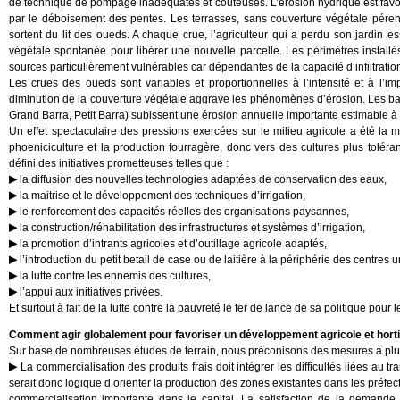
de technique de pompage inadéquates et couteuses. L’érosion hydrique est favori
par le déboisement des pentes. Les terrasses, sans couverture végétale péren
sortent du lit des oueds. A chaque crue, l’agriculteur qui a perdu son jardin es
végétale spontanée pour libérer une nouvelle parcelle. Les périmètres instal
sources particulièrement vulnérables car dépendantes de la capacité d’infiltratio
Les crues des oueds sont variables et proportionnelles à l’intensité et à l’i
diminution de la couverture végétale aggrave les phénomènes d’érosion. Les b
Grand Barra, Petit Barra) subissent une érosion annuelle importante estimable à
Un effet spectaculaire des pressions exercées sur le milieu agricole a été la mig
phoeniciculture et la production fourragère, donc vers des cultures plus toléra
défini des initiatives prometteuses telles que :
la diffusion des nouvelles technologies adaptées de conservation des eaux,
la maitrise et le développement des techniques d’irrigation,
le renforcement des capacités réelles des organisations paysannes,
la construction/réhabilitation des infrastructures et systèmes d’irrigation,
la promotion d’intrants agricoles et d’outillage agricole adaptés,
l’introduction du petit betail de case ou de laitière à la périphérie des centres u
la lutte contre les ennemis des cultures,
l’appui aux initiatives privées.
Et surtout à fait de la lutte contre la pauvreté le fer de lance de sa politique pou
Comment agir globalement pour favoriser un développement agricole et horti
Sur base de nombreuses études de terrain, nous préconisons des mesures à plus
La commercialisation des produits frais doit intégrer les difficultés liées au tran
serait donc logique d’orienter la production des zones existantes dans les préfe
commercialisation importante dans le capital. La satisfaction de la demande 