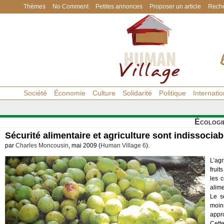
Thèmes
No Comment
Petites annonces
Proposer un article
Reche
Société
Économie
Culture
Solidarité
Politique
Internatio
Écologi
Sécurité alimentaire et agriculture sont indissociab
par
Charles Moncousin
, mai 2009 (
Human Village 6
).
L’ag
frui
les 
alime
Le s
moin
appr
Cette