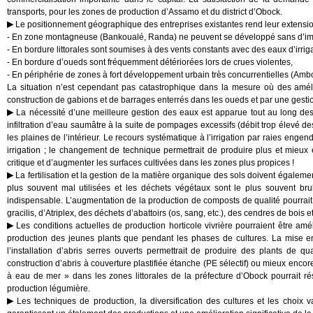
transports, pour les zones de production d’Assamo et du district d’Obock.
Le positionnement géographique des entreprises existantes rend leur extension d
- En zone montagneuse (Bankoualé, Randa) ne peuvent se développé sans d’impor
- En bordure littorales sont soumises à des vents constants avec des eaux d’irri
- En bordure d’oueds sont fréquemment détériorées lors de crues violentes,
- En périphérie de zones à fort développement urbain très concurrentielles (Ambo
La situation n’est cependant pas catastrophique dans la mesure où des améli
construction de gabions et de barrages enterrés dans les oueds et par une gesti
La nécessité d’une meilleure gestion des eaux est apparue tout au long des v
infiltration d’eau saumâtre à la suite de pompages excessifs (débit trop élevé 
les plaines de l’intérieur. Le recours systématique à l’irrigation par raies eng
irrigation ; le changement de technique permettrait de produire plus et mieu
critique et d’augmenter les surfaces cultivées dans les zones plus propices !
La fertilisation et la gestion de la matière organique des sols doivent égalemen
plus souvent mal utilisées et les déchets végétaux sont le plus souvent b
indispensable. L’augmentation de la production de composts de qualité pourrait 
gracilis, d’Atriplex, des déchets d’abattoirs (os, sang, etc.), des cendres de bois 
Les conditions actuelles de production horticole vivrière pourraient être am
production des jeunes plants que pendant les phases de cultures. La mise en 
l’installation d’abris serres ouverts permettrait de produire des plants de q
construction d’abris à couverture plastifiée étanche (PE sélectif) ou mieux enco
à eau de mer » dans les zones littorales de la préfecture d’Obock pourrait r
production légumière.
Les techniques de production, la diversification des cultures et les choix 