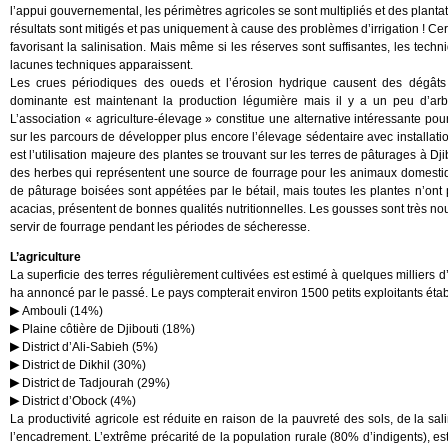
l’appui gouvernemental, les périmètres agricoles se sont multipliés et des plantat
résultats sont mitigés et pas uniquement à cause des problèmes d’irrigation ! Ce
favorisant la salinisation. Mais même si les réserves sont suffisantes, les tech
lacunes techniques apparaissent.
Les crues périodiques des oueds et l’érosion hydrique causent des dégâts au
dominante est maintenant la production légumière mais il y a un peu d’arbo
L’association « agriculture-élevage » constitue une alternative intéressante pour 
sur les parcours de développer plus encore l’élevage sédentaire avec installati
est l’utilisation majeure des plantes se trouvant sur les terres de pâturages à D
des herbes qui représentent une source de fourrage pour les animaux domestiq
de pâturage boisées sont appétées par le bétail, mais toutes les plantes n’ont 
acacias, présentent de bonnes qualités nutritionnelles. Les gousses sont très n
servir de fourrage pendant les périodes de sécheresse.
L’agriculture
La superficie des terres régulièrement cultivées est estimé à quelques milliers d’
ha annoncé par le passé. Le pays compterait environ 1500 petits exploitants établi
Ambouli (14%)
Plaine côtière de Djibouti (18%)
District d’Ali-Sabieh (5%)
District de Dikhil (30%)
District de Tadjourah (29%)
District d’Obock (4%)
La productivité agricole est réduite en raison de la pauvreté des sols, de la sal
l’encadrement. L’extrême précarité de la population rurale (80% d’indigents), e