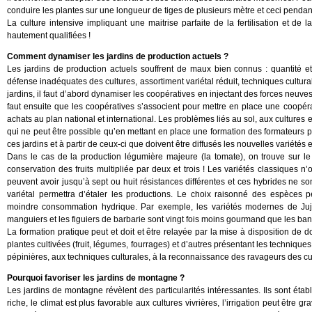
conduire les plantes sur une longueur de tiges de plusieurs mètre et ceci pendan
La culture intensive impliquant une maitrise parfaite de la fertilisation et de
hautement qualifiées !
Comment dynamiser les jardins de production actuels ?
Les jardins de production actuels souffrent de maux bien connus : quantité et q
défense inadéquates des cultures, assortiment variétal réduit, techniques cultura
jardins, il faut d’abord dynamiser les coopératives en injectant des forces neuves
faut ensuite que les coopératives s’associent pour mettre en place une coopér
achats au plan national et international. Les problèmes liés au sol, aux cultures e
qui ne peut être possible qu’en mettant en place une formation des formateurs 
ces jardins et à partir de ceux-ci que doivent être diffusés les nouvelles variétés 
Dans le cas de la production légumière majeure (la tomate), on trouve sur le
conservation des fruits multipliée par deux et trois ! Les variétés classiques 
peuvent avoir jusqu’à sept ou huit résistances différentes et ces hybrides ne s
variétal permettra d’étaler les productions. Le choix raisonné des espèces
moindre consommation hydrique. Par exemple, les variétés modernes de Juj
manguiers et les figuiers de barbarie sont vingt fois moins gourmand que les ban
La formation pratique peut et doit et être relayée par la mise à disposition de
plantes cultivées (fruit, légumes, fourrages) et d’autres présentant les techniques l
pépinières, aux techniques culturales, à la reconnaissance des ravageurs des cult
Pourquoi favoriser les jardins de montagne ?
Les jardins de montagne révèlent des particularités intéressantes. Ils sont étab
riche, le climat est plus favorable aux cultures vivrières, l’irrigation peut être 