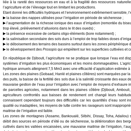
liée à la rareté des ressources en eau et à la fragilité des ressources naturell
l’agriculture et de l’élevage tout en limitant les productions.
Etant donné les difficultés hydriques et l’environnement extrêmement sensible, l’e
la baisse des nappes utilisées pour l’irrigation en période de sécheresse ;
l’augmentation de la richesse ionique des eaux d’irrigation (remontée du bise
trop élevé, prélèvement d’alluvions dans le lit des oueds) ;
la présence excessive de certains oligo-éléments (bore notamment) ;
la salinisation secondaire des sols durs à l’emploi de trop faibles doses d’irrigat
le déboisement des terrains des bassins surtout dans les zones périphérique 
le développement des
Prosopis
qui empiètent sur les superficies cultivées et 
En république de Djibouti, l’agriculture ne se pratique que lorsque l’eau est dis
systèmes d’irrigation les plus économiques et les moins dommageables. L’agricult
hydrique annuels atteignent 7,5 Mm3 avec une efficacité d’application estimée 
Les zones des plaines (Gobaad, Hanlé et plaines côtières) sont marquées par la 
des puits, la baisse de la fertilité des sols due à la salinité croissante des eaux
mauvaise gestion de l’eau pour l’irrigation avec l’emploi de moyens d’exhaure i
de parcelles agricoles, notamment dans les plaines côtière (Djibouti, Amboul
agriculteurs confrontés aux baisses de rendement ont changé leurs habitudes 
connaissent cependant toujours des difficultés car les quantités d’eau sont i
qualité ou inadaptées, les moyens de lutte contre les ravageurs sont inapproprié
maitrise de l’irrigation est faible.
Les zones de montagnes (Assamo, Bankoualé, Silbihi, Dissay, Toha, Adailou) so
débit des sources en période d’été ou de sécheresse, la détérioration des berges
cultivés dans les vallées encaissées, une mauvaise maitrise de l’irrigation, l’aug