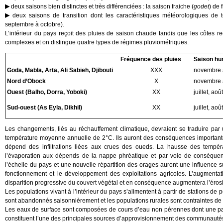
deux saisons bien distinctes et très différenciées : la saison fraiche (
godet
) de 
deux saisons de transition dont les caractéristiques météorologiques de t
septembre à octobre).
L’intérieur du pays reçoit des pluies de saison chaude tandis que les côtes re
complexes et on distingue quatre types de régimes pluviométriques.
Fréquence des pluies
Saison hu
Goda, Mabla, Arta, Ali Sabieh, Djibouti
XXX
novembre à
Nord d’Obock
X
novembre à
Ouest (Balho, Dorra, Yoboki)
XX
juillet, ao
Sud-ouest (As Eyla, Dikhil)
XX
juillet, ao
Les changements, liés au réchauffement climatique, devraient se traduire par
température moyenne annuelle de 2°C. Ils auront des conséquences importante
dépend des infiltrations liées aux crues des oueds. La hausse des tempé
l’évaporation aux dépends de la nappe phréatique et par voie de conséquenc
l’échelle du pays et une nouvelle répartition des orages auront une influence su
fonctionnement et le développement des exploitations agricoles. L’augmentat
disparition progressive du couvert végétal et en conséquence augmentera l’érosi
Les populations vivant à l’intérieur du pays s’alimentent à partir de stations de
sont abandonnés saisonnièrement et les populations rurales sont contraintes de 
Les eaux de surface sont composées de cours d’eau non pérennes dont une partie
constituent l’une des principales sources d’approvisionnement des communautés