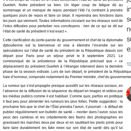
Guelleh. Notre président va bien. Un léger coup de fatigue dû au
surmenage et un manque de repos pendant l’été l’a contraint à prendre
quelques jours de repos et faire un bilan. Il reprendra ses fonctions dans
les jours qui viennent. Toutes informations circulant sur les réseaux sont de
l’intox diffusées pour perturber nos concitoyens : rien de ce qui se dit sur
l’état de santé du président n’est exact ».
Cette clarification du porte-parole du gouvernement et chef de la diplomatie
djiboutienne est la bienvenue et vise à éteindre l’incendie sur les
spéculations sur l’état de santé du président de la République depuis son
départ pour Paris pour un séjour privé le 8 septembre 2021. Le
communiqué de la présidence de la République précisait que « ce
déplacement du président Guelleh à l’étranger intervient dans la dernière
phase de la session estivale. Lors de son départ, le président de la République
haie d’honneur, composée notamment du Premier ministre, chef du gouvernement
La rumeur qui s’est propagée presque aussitôt sur les réseaux sociaux, en
l’absence de la diffusion de la séquence du départ en images et vidéos par
les médias publics comme il est habituel. Comme quoi, parfois en politique
il faut peu pour alimenter les rumeurs les plus folles. Petite suggestion : la
prochaine fois que le chef de l’État prendra l’avion, il pourrait – à défaut de
publier régulièrement son bulletin de santé – monter dans l’avion sous les
yeux des caméras et les crépitements des flashs des photographes en
gravissant les marches deux par deux et en sautillant les pieds joints pour
faire taire durablement les
fake news
sur son état de santé dès qu’il lui