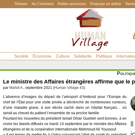
Thèmes
No Comment
Petites annonces
Proposer un article
Reche
Société
Économie
Culture
Solidarité
Politique
Internatio
Politiqu
Le ministre des Affaires étrangères affirme que le p
par
Mahdi A.
, septembre 2021 (
Human Village 43
).
L’absence d’images du départ de l’aéroport d’Ambouli pour l’Europe du
chef de l’État pour une visite privée a déclenché de nombreuses rumeurs,
d’une maladie grave, à son décès caché dans un hôpital français… où
serait au chevet du patient l’ensemble de sa proche famille.
Pourtant les nouvelles du président Ismail Omar Guelleh sont bonnes, à en
croire les tweets diffusés ce mardi 14 septembre par le ministre des Affaires
étrangères et de la coopération internationale Mahmoud Ali Youssouf.
« Il est temps de mettre fin à l’intox concernant l’état de santé du président