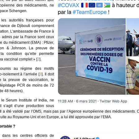
ropéenne des médicaments, ne
espace Schengen.
es autorités françaises pour
nance de Djibouti comprennent
nation. L’ambassade de France à
s admis par la France sont ceux
 du médicament (EMA) : Pfizer,
son & Johnson. La preuve de
la condition qu’elle permette
éma vaccinal complet »
[
2
]
.
soumis au régime des motifs
o-isolement à l’arrivée
[
3
]
. Il doit
 la preuve de vaccination, le
 dépistage PCR de moins de 72
de 48 heures).
 le Serum Institute of India, ne
’il s’agit d’une production sous
 Il a été validé par l’OMS, mais pas par l’Agence européenne des médicaments. C
uite au Royaume-Uni et en Europe, a lui été approuvée par l’EMA.
ortable ?
 dans les centres officiels de