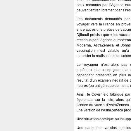
ceux reconnus par l’Agence eu
peuvent entrer librement dans l’
Les documents demandés par l
voyager vers la France en prove
entre autres une preuve de vacci
Djibouti précise que « les vaccin
reconnus par l’Agence européenne
Moderna, AstraZeneca et John
vaccination n’est valable qu’à 
d’attester la réalisation d’un sch
Le voyageur n’est alors pas 
impérieux, ni aux sept jours d’aut
cependant présenter, en plus de
résultat d’un examen négatif de
heures (ou antigénique de moins 
Ainsi, le Covishield fabriqué par
figure pas sur la liste, alors qu
licence du vaccin d’AstraZeneca.
une version de l’AstraZeneca prod
Une situation comique ou insupp
Une partie des vaccins injectés