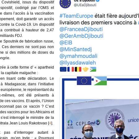
Covishield, issus du dispositif
positif, codirigé par l’OMS et
e dans l’accès à la vaccination
pement, doit garantir un accès
ontre la Covid-19. Un dispositif
a contribué à hauteur de 2,47
 milliards FDJ.
e Spoutnik de fabrication russe,
. Ces derniers ne sont pas non
e si des millions de doses du
ngrie.
rée à cette forme d’ « apartheid
 la capitale malgache :
en lisant cette déclaration. Le
 à Madagascar, dans l’initiative
européenne, le représentant du
x-mêmes, ont été présents à
e de ces vaccins. Et après, l’Union
econnait pas ce vaccin ? C’est
a des vaccins pour les Africains et
’est interrogé le ministre de la
itrala Jean Louis Rakotovao
[
4
]
.
t pas d’interroger autant à
icain, qu’en Inde : « Pourquoi