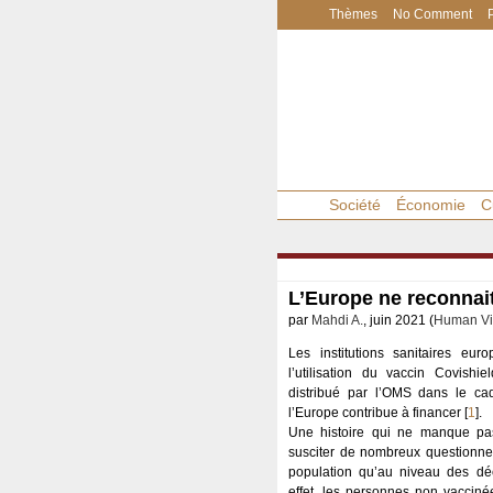
Thèmes
No Comment
Société
Économie
C
L’Europe ne reconnait
par
Mahdi A.
, juin 2021 (
Human Vi
Les institutions sanitaires eu
l’utilisation du vaccin Covishie
distribué par l’OMS dans le 
l’Europe contribue à financer
[
1
]
.
Une histoire qui ne manque pa
susciter de nombreux questionne
population qu’au niveau des déci
effet, les personnes non vacciné