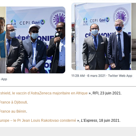
shield, le vaccin d’AstraZeneca majoritaire en Afrique
», RFI, 23 juin 2021.
France à Djibouti
.
France au Bénin
.
urope – le Pr Jean Louis Rakotovao consterné
»,
L’Express
, 18 juin 2021.