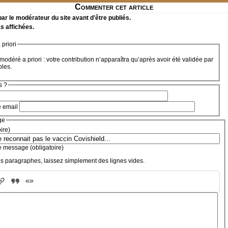
Commenter cet article
r le modérateur du site avant d'être publiés.
s affichées.
priori
modéré a priori : votre contribution n’apparaîtra qu’après avoir été validée par
bles.
s ?
e email
ge
oire)
e message (obligatoire)
s paragraphes, laissez simplement des lignes vides.