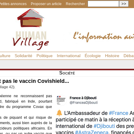
Petites annonces
Proposer un article
Rechercher :
ulture
Solidarité
Politique
International
Écologie
Histoire
Déba
Société
 pas le vaccin Covishield...
llage 42
).
ropéenne ne reconnaissent pas
ld, fabriqué en Inde, pourtant
cadre du programme Covax que
s de piquant et qui risque de
ments, aussi bien auprès de la
deurs politiques africains. En
es, ou par un autre vaccin que