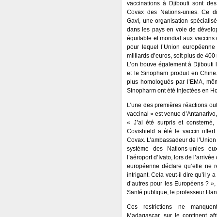
vaccinations à Djibouti sont des 
Covax des Nations-unies. Ce dis
Gavi, une organisation spécialisé
dans les pays en voie de dévelop
équitable et mondial aux vaccins c
pour lequel l’Union européenne 
milliards d’euros, soit plus de 400
L’on trouve également à Djibouti l
et le Sinopham produit en Chine
plus homologués par l’EMA, mêm
Sinopharm ont été injectées en Ho
L’une des premières réactions out
vaccinal » est venue d’Antanarivo,
« J’ai été surpris et consterné, 
Covishield a été le vaccin offert
Covax. L’ambassadeur de l’Union 
système des Nations-unies eu
l’aéroport d’Ivato, lors de l’arrivé
européenne déclare qu’elle ne r
intrigant. Cela veut-il dire qu’il y 
d’autres pour les Européens ? », s
Santé publique, le professeur Han
Ces restrictions ne manquen
Madagascar, sur le continent afr