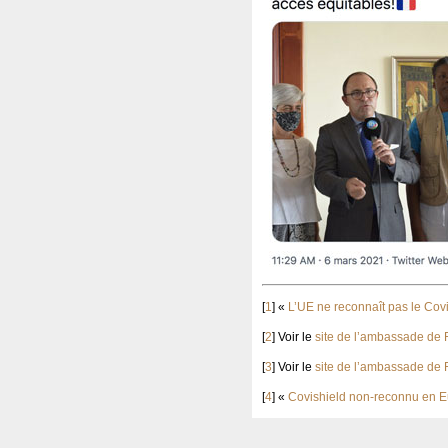
[
1
]
«
L’UE ne reconnaît pas le Covi
[
2
]
Voir le
site de l’ambassade de 
[
3
]
Voir le
site de l’ambassade de 
[
4
]
«
Covishield non-reconnu en E