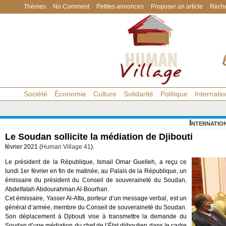
Thèmes
No Comment
Petites annonces
Proposer un article
Reche
Société
Économie
Culture
Solidarité
Politique
Internatio
Internatio
Le Soudan sollicite la médiation de Djibouti
février 2021 (
Human Village 41
).
Le président de la République, Ismail Omar Guelleh, a reçu ce
lundi 1er février en fin de matinée, au Palais de la République, un
émissaire du président du Conseil de souveraineté du Soudan,
Abdelfatah Abdourahman Al-Bourhan.
Cet émissaire, Yasser Al-Atta, porteur d’un message verbal, est un
général d’armée, membre du Conseil de souveraineté du Soudan.
Son déplacement à Djibouti vise à transmettre la demande du
Soudan d’une médiation du chef de l’État djiboutien dans le cadre