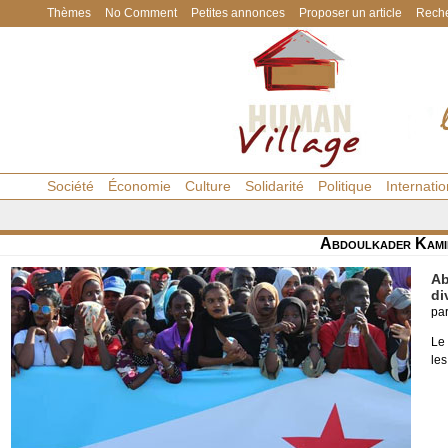
Thèmes
No Comment
Petites annonces
Proposer un article
Reche
Société
Économie
Culture
Solidarité
Politique
Internatio
Abdoulkader Kami
Ab
di
pa
Le
les