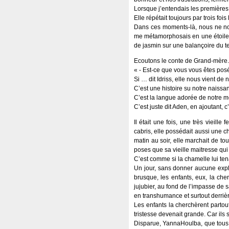
Lorsque j’entendais les premières 
Elle répétait toujours par trois foi
Dans ces moments-là, nous ne nou
me métamorphosais en une étoile, de
de jasmin sur une balançoire du t
Ecoutons le conte de Grand-mère.
« - Est-ce que vous vous êtes posé
Si … dit Idriss, elle nous vient de
C’est une histoire su notre naissan
C’est la langue adorée de notre mè
C’est juste dit Aden, en ajoutant, 
Il était une fois, une très viei
cabris, elle possédait aussi une 
matin au soir, elle marchait de to
poses que sa vieille maitresse qui 
C’est comme si la chamelle lui ten
Un jour, sans donner aucune explic
brusque, les enfants, eux, la cher
jujubier, au fond de l’impasse de
en transhumance et surtout derrière
Les enfants la cherchèrent partou
tristesse devenait grande. Car ils
Disparue, YannaHoulba, que tous l