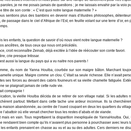
paroles, je ne me posais jamais de questions ; je me laissais envahir par la voix
s le titre de son conte : « C’est quoi notre langue maternelle ? »
s sentions plus des bambins en devenir mais d’illustres philosophes, détenteurs
 passage dans le ciel d’Afrique de l’Est, en feuille volant sur une terre d’or, en pa
emps.
s les enfants, la question de savoir d’où nous vient notre langue maternelle ?
 nos ancêtres, de tous ceux qui nous ont précédés.
ce, croit reconnaître Zeinab, déjà excitée à l’idée de réécouter son conte favori.
re, crie presque Intissar.
c’est aussi la langue du pays qui a vu naitre nos parents !
lle femme, du nom de Yanna Houlba, courbée sur son maigre bâton. Marchant toujou
chamelle unique. Maigre comme un clou. C’était sa seule richesse. Elle n’avait pe
utes ses forces au devant des cabris fouineurs et sa vieille chamelle fatiguée. Exté
ne se plaignait jamais de cette rude vie.
ait compagnie !
ation, la vieille Houlba décida de se retirer de son village natal. Si les adultes
chèrent partout. Mettant dans cette tache une ardeur inconnue. Ils la cherchèrent
 sa maison abandonnée, au centre de l’oued coupant en deux les quartiers du villag
 l’abattoir où elle venait chercher tous les restes d’abats et de viande.
t mais en vain. Tous regrettaient la disparition inexpliquée de YannaHoulba. Oui, 
 se rendaient bien compte qu’ils n’avaient plus personne à pourchasser avec leurs l
es enfants prenaient en chasse au vu et au su des adultes. Cers derniers ne disaie