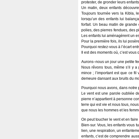
protester, de gronder leurs enfants
Un matin, deux enfants découvren
Toujours tournée vers la Kibla, l
lorsqu’un des enfants lui balança 
forfait. Un beau matin de grande c
polies, des pierres fendues, des pi
Les enfants lui aménagèrent un es
Pour la première fois, ils lui pos
Pourquoi restez-vous à l’écart entr
Il est des moments où, c’est vous q
Aurons–nous un jour une petite fe
Nous rêvons tous, même s’il y a p
mince ; l’important est que ce fil
demeure dansant aux bruits du m
Pourquoi nous avons, dans notre p
Le vent est une parole oubliée de
pierre n’appartient à personne com
terre qui est vie et nous tous, nou
que nous les hommes et les femmes
On peut toucher le vent et en fai
Bien-sur. Vous, les enfants vous tut
lien, une respiration, un enfantem
enfants, c’est de comprendre aussi