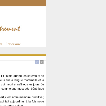
ts
Éditoriaux
! Et j’aime quand les souvenirs se
lui sur la langue maternelle et la
ui meurt et naît tous les jours. Je
rand comme une mosquée, bénéfique
t, c’est notre mémoire primitive ;
ui fait aujourd’hui à la fois notre
s de jeune nation.