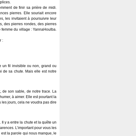
plices.
mment de finir sa prière de midi.
nces pierres. Elle souriait encore
s, les invitaient à poursuivre leur
es, des pierres rondes, des pierres
ille femme du village : YannaHoulba.
 :
 un fil invisible ou non, grand ou
ni de sa chute. Mais elle est notre
, de son sable, de notre trace. La
umer, à aimer. Elle est pourtant la
s les jours, cela ne voudra pas dire
 Il y a entre la chute et la quête un
parences. L’important pour vous les
e est la parole qui nous manque, le