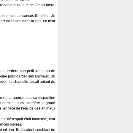
 puissante et rauque de Grand-mère.
 des connaissances illimitées. Je
rfum flottant dans la nuit, en fleur
rs derrière son petit troupeau de
rsonne pour garder ses animaux. Du
nuée, la chamelle faisait autant de
 ne remarquèrent pas sa disparition
 nuits et jours : derrière le grand
e, en face de l’enclos des animaux
leur désespoir était immense, leur
ances pierres.
nt rien. Ils faisaient semblant de