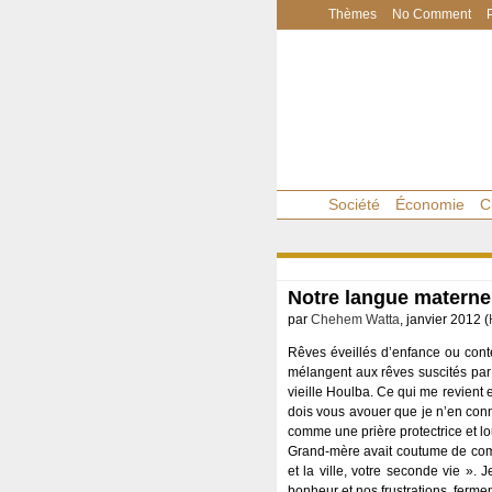
Thèmes
No Comment
Société
Économie
C
Notre langue maternel
par
Chehem Watta
, janvier 2012 (
Rêves éveillés d’enfance ou conte
mélangent aux rêves suscités par 
vieille Houlba. Ce qui me revient 
dois vous avouer que je n’en con
comme une prière protectrice et lo
Grand-mère avait coutume de comme
et la ville, votre seconde vie ». 
bonheur et nos frustrations, ferm