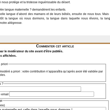
i nous protège et la tristesse inguérissable du désert.
otre langue maternelle ? demandèrent les enfants.
 vielle langue d’abord des mamans et de leurs bébés, ensuite de nous tous. Mais 
tôt la langue où nous dormons, la langue dans laquelle nous rêvons, la lan
notre allégresse.
Commenter cet article
r le modérateur du site avant d'être publiés.
s affichées.
priori
modéré a priori : votre contribution n’apparaîtra qu’après avoir été validée par
bles.
s ?
e email
ge
oire)