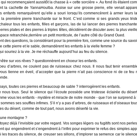
 qui recommençaient aussitôt la chasse à « cette sorcière ». Au fond ils étaient com
t la cachette de YannaHoulba. Assise sur une grosse pierre, elle venait appare
es enfants remarquèrent qu’elle a souri lorsqu’ils commencèrent à armer leurs la
la première pierre tranchante sur le front. C’est comme si ses grands yeux triste
haleur tous les enfants, filles et garçons, las de lui lancer des pierres tranchant
erres plates et des pierres à triples têtes, décidèrent de discuter avec la plus vie
pace retranchée,derrière un petit monticule, de l’autre côté du Grand Oued.
èrent des questions, la considérant pour la première fois, comme une source du savoir
e cette pierre et le sable, demandèrent les enfants à la vielle femme ?
ui souriez à la vie. Je me réchauffe aujourd’hui au feu du silence.
nêtre sur vos rêves ? questionnèrent en choeur les enfants.
eu d’arbres, ne coulent pas de ruisseaux chez nous. Il nous faut tenir ensemble
 vous tienne en éveil, d’accepter que la pierre n’ait pas conscience ni de ce feu 
onde.
ays, toutes ces pierres et beaucoup de sable ? interrogèrent les enfants.
 nous tous. Seul le silence qui l’écoute possède une tristesse éclairée du désert
me vous les enfants - mystère et miracle de notre monde - que l’on se surprend à h
s sommes ses souffles infimes. S’il n’y a pas d’arbres, de ruisseaux et d’oiseaux tou
 du désert, comme de tout part, nous avons déserté la vie.
re une montagne ?
oyez déjà l’invisible par votre regard. Vos songes légers ou fugitifs sont nos perles.
ent qui engendrent et s’engendrent à l’infini pour exprimer le refus des simples ap
 les traces du silence, de creuser ses sillons, d’implorer sa semence car le silenc