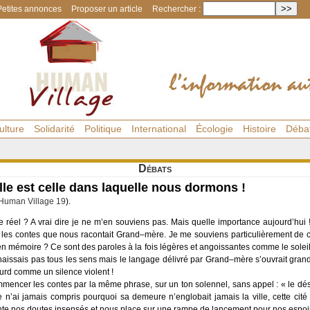
Petites annonces
Proposer un article
Rechercher :
ulture
Solidarité
Politique
International
Écologie
Histoire
Déba
Débats
le est celle dans laquelle nous dormons !
Human Village 19
).
 réel ? A vrai dire je ne m’en souviens pas. Mais quelle importance aujourd’hui 
les contes que nous racontait Grand–mère. Je me souviens particulièrement de ce
en mémoire ? Ce sont des paroles à la fois légères et angoissantes comme le soleil q
naissais pas tous les sens mais le langage délivré par Grand–mère s’ouvrait g
urd comme un silence violent !
ncer les contes par la même phrase, sur un ton solennel, sans appel : « le déser
Je n’ai jamais compris pourquoi sa demeure n’englobait jamais la ville, cette cité q
ente nos doutes insensés et nous place sur une rampe de lancement pour nos espoir