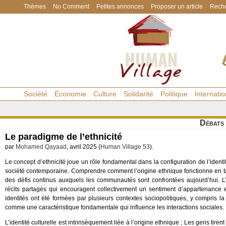
Thèmes
No Comment
Petites annonces
Proposer un article
Reche
Société
Économie
Culture
Solidarité
Politique
Internatio
Débats
Le paradigme de l’ethnicité
par
Mohamed Qayaad
, avril 2025 (
Human Village 53
).
Le concept d’ethnicité joue un rôle fondamental dans la configuration de l’identi
société contemporaine. Comprendre comment l’origine ethnique fonctionne en ta
des défis continus auxquels les communautés sont confrontées aujourd’hui. L’
récits partagés qui encouragent collectivement un sentiment d’appartenance e
identités ont été formées par plusieurs contextes sociopolitiques, y compris la c
comme une caractéristique fondamentale qui influence les interactions sociales.
L’identité culturelle est intrinsèquement liée à l’origine ethnique ; Les gens ti