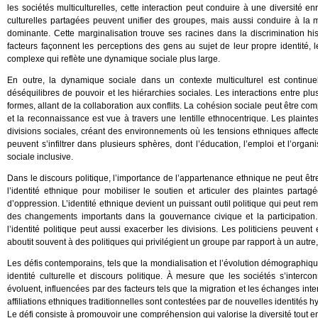
les sociétés multiculturelles, cette interaction peut conduire à une diversité e
culturelles partagées peuvent unifier des groupes, mais aussi conduire à la m
dominante. Cette marginalisation trouve ses racines dans la discrimination his
facteurs façonnent les perceptions des gens au sujet de leur propre identité,
complexe qui reflète une dynamique sociale plus large.
En outre, la dynamique sociale dans un contexte multiculturel est continue
déséquilibres de pouvoir et les hiérarchies sociales. Les interactions entre 
formes, allant de la collaboration aux conflits. La cohésion sociale peut être c
et la reconnaissance est vue à travers une lentille ethnocentrique. Les plainte
divisions sociales, créant des environnements où les tensions ethniques affectent
peuvent s’infiltrer dans plusieurs sphères, dont l’éducation, l’emploi et l’org
sociale inclusive.
Dans le discours politique, l’importance de l’appartenance ethnique ne peut ê
l’identité ethnique pour mobiliser le soutien et articuler des plaintes parta
d’oppression. L’identité ethnique devient un puissant outil politique qui peut rem
des changements importants dans la gouvernance civique et la participation.
l’identité politique peut aussi exacerber les divisions. Les politiciens peuvent
aboutit souvent à des politiques qui privilégient un groupe par rapport à un autre,
Les défis contemporains, tels que la mondialisation et l’évolution démographiqu
identité culturelle et discours politique. À mesure que les sociétés s’intercon
évoluent, influencées par des facteurs tels que la migration et les échanges inte
affiliations ethniques traditionnelles sont contestées par de nouvelles identités h
Le défi consiste à promouvoir une compréhension qui valorise la diversité tout e