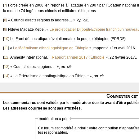
[
7
]
Force créée en 2008, en réponse à l’attaque en 2007 par l’Ogaden national lib
la mort de 74 ingénieurs chinois et militaires éthiopiens.
[
8
]
« Council directs regions to address… »,
op. cit.
.
[
9
]
Ndeye Magatte Kebe , «
Le projet gazier Djibouti-Ethiopie franchit un nouveau
[
10
]
Le Front démocratique révolutionnaire du peuple éthiopien (EPRDF).
[
11
]
«
Le fédéralisme ethnolinguistique en Éthiopie
», rapport du 1er avril 2016.
[
12
]
Amnesty international, «
Rapport annuel 2017 : Éthiopie
», 22 février 2017..
[
13
]
« Council directs regions… »,
op. cit.
[
14
]
« Le fédéralisme ethnolinguistique en Éthiopie »,
op. cit.
Commenter cet 
Les commentaires sont validés par le modérateur du site avant d'être publiés
Les adresses courriel ne sont pas affichées.
modération a priori
Ce forum est modéré a priori : votre contribution n’apparaîtr
les responsables.