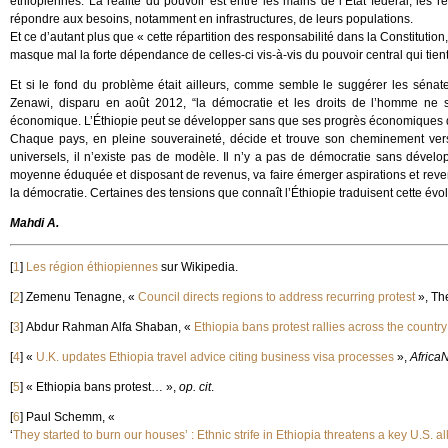
éthiopiennes. La réalité du pouvoir est entre les mains de l’État fédéral, l
répondre aux besoins, notamment en infrastructures, de leurs populations.
Et ce d’autant plus que « cette répartition des responsabilité dans la Constitution
masque mal la forte dépendance de celles-ci vis-à-vis du pouvoir central qui t
Et si le fond du problème était ailleurs, comme semble le suggérer les sénat
Zenawi, disparu en août 2012, “la démocratie et les droits de l’homme ne 
économique. L’Éthiopie peut se développer sans que ses progrès économiques 
Chaque pays, en pleine souveraineté, décide et trouve son cheminement vers l
universels, il n’existe pas de modèle. Il n’y a pas de démocratie sans dévelo
moyenne éduquée et disposant de revenus, va faire émerger aspirations et revend
la démocratie. Certaines des tensions que connaît l’Éthiopie traduisent cette évol
Mahdi A.
[
1
]
Les région éthiopiennes
sur Wikipedia.
[
2
]
Zemenu Tenagne, «
Council directs regions to address recurring protest
», Th
[
3
]
Abdur Rahman Alfa Shaban, «
Ethiopia bans protest rallies across the country
[
4
]
«
U.K. updates Ethiopia travel advice citing business visa processes
»,
Africa
[
5
]
« Ethiopia bans protest… »,
op. cit
.
[
6
]
Paul Schemm, «
‘
They started to burn our houses’ : Ethnic strife in Ethiopia threatens a key U.S. al