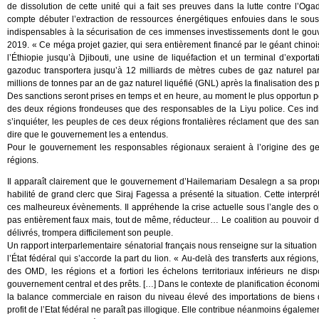
de dissolution de cette unité qui a fait ses preuves dans la lutte contre l’O
compte débuter l’extraction de ressources énergétiques enfouies dans le sous 
indispensables à la sécurisation de ces immenses investissements dont le gouv
2019. « Ce méga projet gazier, qui sera entièrement financé par le géant chino
l’Éthiopie jusqu’à Djibouti, une usine de liquéfaction et un terminal d’expor
gazoduc transportera jusqu’à 12 milliards de mètres cubes de gaz naturel par 
millions de tonnes par an de gaz naturel liquéfié (GNL) après la finalisation des
Des sanctions seront prises en temps et en heure, au moment le plus opportun po
des deux régions frondeuses que des responsables de la Liyu police. Ces in
s’inquiéter, les peuples de ces deux régions frontalières réclament que des san
dire que le gouvernement les a entendus.
Pour le gouvernement les responsables régionaux seraient à l’origine des ge
régions.
Il apparaît clairement que le gouvernement d’Hailemariam Desalegn a sa propre
habilité de grand clerc que Siraj Fagessa a présenté la situation. Cette interpr
ces malheureux évènements. Il appréhende la crise actuelle sous l’angle des oppos
pas entièrement faux mais, tout de même, réducteur… Le coalition au pouvoir d
délivrés, trompera difficilement son peuple.
Un rapport interparlementaire sénatorial français nous renseigne sur la situation d
l’État fédéral qui s’accorde la part du lion. « Au-delà des transferts aux régio
des OMD, les régions et a fortiori les échelons territoriaux inférieurs ne 
gouvernement central et des prêts. […] Dans le contexte de planification économiqu
la balance commerciale en raison du niveau élevé des importations de biens 
profit de l’Etat fédéral ne paraît pas illogique. Elle contribue néanmoins égalem