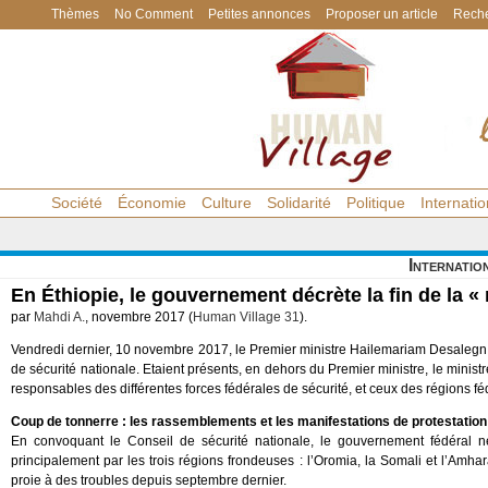
Thèmes
No Comment
Petites annonces
Proposer un article
Reche
Société
Économie
Culture
Solidarité
Politique
Internatio
Internatio
En Éthiopie, le gouvernement décrète la fin de la « 
par
Mahdi A.
, novembre 2017 (
Human Village 31
).
Vendredi dernier, 10 novembre 2017, le Premier ministre Hailemariam Desaleg
de sécurité nationale. Etaient présents, en dehors du Premier ministre, le minist
responsables des différentes forces fédérales de sécurité, et ceux des régions fé
Coup de tonnerre : les rassemblements et les manifestations de protestation s
En convoquant le Conseil de sécurité nationale, le gouvernement fédéral 
principalement par les trois régions frondeuses : l’Oromia, la Somali et l’Amhar
proie à des troubles depuis septembre dernier.