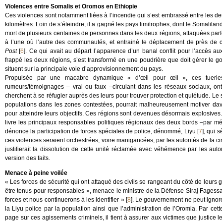
Violences entre Somalis et Oromos en Ethiopie
Ces violences sont notamment liées à l’incendie qui s’est embrassé entre les de
kilomètres. Loin de s’éteindre, il a gagné les pays limitrophes, dont le Somalila
mort de plusieurs centaines de personnes dans les deux régions, attaquées parfo
à l’une où l’autre des communautés, et entrainé le déplacement de près de 
Post
[
6
]
. Ce qui avait au départ l’apparence d’un banal conflit pour l’accès 
frappé les deux régions, s’est transformé en une poudrière que doit gérer le 
situent sur la principale voie d’approvisionnement du pays.
Propulsée par une macabre dynamique « d’œil pour œil », ces tueries s
rumeurs/témoignages – vrai ou faux –circulant dans les réseaux sociaux, on
cherchent à se réfugier auprès des leurs pour trouver protection et quiétude. Le 
populations dans les zones contestées, pourrait malheureusement motiver dava
pour atteindre leurs objectifs. Ces régions sont devenues désormais explosives.
livre les principaux responsables politiques régionaux des deux bords –par mé
dénonce la participation de forces spéciales de police, dénommé, Liyu
[
7
]
, qui 
ces violences seraient orchestrées, voire manigancées, par les autorités de la ci
justifierait la dissolution de cette unité réclamée avec véhémence par les auto
version des faits.
Menace à peine voilée
« Les forces de sécurité qui ont attaqué des civils se rangeant du côté de leurs 
être tenus pour responsables », menace le ministre de la Défense Siraj Fagessa l
forces et nous continuerons à les identifier »
[
8
]
. Le gouvernement ne peut ignor
la Liyu police par la population ainsi que l’administration de l’Oromia. Par ce
page sur ces agissements criminels, il tient à assurer aux victimes que justice 