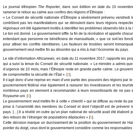
Le journal éthiopien
The Reporter
, dans son édition en date du 10 novembr
ramener le retour au calme aux confins des régions d’Éthiopie :
« Le Conseil de sécurité nationale d’Éthiopie a sévèrement prévenu vendredi l
contrôlent pas les manifestations qui se déroulent dans leurs régions respectiv
régionaux ont été également invités à identifier les problèmes observés liés à la 
Le ton est donné. Le gouvernement siffle la fin de la récréation et appelle cha
entendant que personne ne bénéficiera de mansuétude, « que ce soit les fonctio
pour attiser les conflits identitaires. Les fauteurs de troubles seront immanqu
gouvernement veut mettre fin au désordre qui a mis à mal l’économie du pays.
Le site d’information
Africanews
, en date du 11 novembre 2017, rapporte les prop
qui a suivi la tenue du Conseil de sécurité nationale. « Le ministre a admis que
d’urgence de 10 mois, mais l’Éthiopie reste en grande partie calme. Le gouve
de compromettre la sécurité de l’État ».
[
3
]
.
Il s’agit donc d’une reprise en main d’une partie des pouvoirs des régions par le
gouvernement fédéral vise également à rassurer les investisseurs et les touriste
nombreux pays en viennent à recommander à leurs ressortissants de ne pas se
Royaume-uni.
[
4
]
.
Le gouvernement veut mettre fin à cette « chienlit » qui se diffuse au reste du pay
prise à l’unanimité des membres du Conseil et dont l’objectif est de prévenir le
pays. […] Il a révélé en outre qu’un plan national de sécurité avait été élaboré p
des retours de l’étranger de populations déplacées »
[
5
]
.
Cette décision marque un durcissement de la position du gouvernement de Hai
pointer du doigt, ceux dont le gouvernement considère comme les responsables 