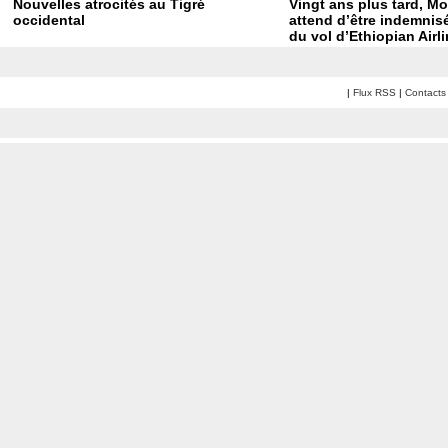
Nouvelles atrocités au Tigré
Vingt ans plus tard, M
occidental
attend d’être indemnisé
du vol d’Ethiopian Airl
|
Flux RSS
|
Contacts