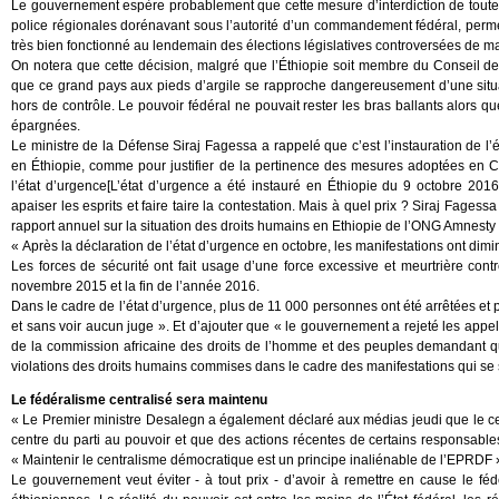
Le gouvernement espère probablement que cette mesure d’interdiction de toutes l
police régionales dorénavant sous l’autorité d’un commandement fédéral, perme
très bien fonctionné au lendemain des élections législatives controversées de ma
On notera que cette décision, malgré que l’Éthiopie soit membre du Conseil d
que ce grand pays aux pieds d’argile se rapproche dangereusement d’une situat
hors de contrôle. Le pouvoir fédéral ne pouvait rester les bras ballants alors q
épargnées.
Le ministre de la Défense Siraj Fagessa a rappelé que c’est l’instauration de 
en Éthiopie, comme pour justifier de la pertinence des mesures adoptées en Co
l’état d’urgence[L’état d’urgence a été instauré en Éthiopie du 9 octobre 2016 
apaiser les esprits et faire taire la contestation. Mais à quel prix ? Siraj Fagess
rapport annuel sur la situation des droits humains en Ethiopie de l’ONG Amnesty i
« Après la déclaration de l’état d’urgence en octobre, les manifestations ont di
Les forces de sécurité ont fait usage d’une force excessive et meurtrière con
novembre 2015 et la fin de l’année 2016.
Dans le cadre de l’état d’urgence, plus de 11 000 personnes ont été arrêtées et 
et sans voir aucun juge ». Et d’ajouter que « le gouvernement a rejeté les app
de la commission africaine des droits de l’homme et des peuples demandant q
violations des droits humains commises dans le cadre des manifestations qui se
Le fédéralisme centralisé sera maintenu
« Le Premier ministre Desalegn a également déclaré aux médias jeudi que le ce
centre du parti au pouvoir et que des actions récentes de certains responsabl
« Maintenir le centralisme démocratique est un principe inaliénable de l’EPRDF 
Le gouvernement veut éviter - à tout prix - d’avoir à remettre en cause le fédé