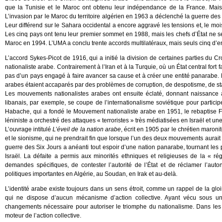
que la Tunisie et le Maroc ont obtenu leur indépendance de la France. Mais 
L’invasion par le Maroc du territoire algérien en 1963 a déclenché la guerre des
Leur différend sur le Sahara occidental a encore aggravé les tensions et, le moi
Les cinq pays ont tenu leur premier sommet en 1988, mais les chefs d’État ne se
Maroc en 1994. L’UMA a conclu trente accords multilatéraux, mais seuls cinq d’ent
L’accord Sykes-Picot de 1916, qui a initié la division de certaines parties du Cro
nationaliste arabe. Contrairement à l’Iran et à la Turquie, où un État central fort 
pas d’un pays engagé à faire avancer sa cause et à créer une entité panarabe. E
arabes étaient accaparés par des problèmes de corruption, de despotisme, de st
Les mouvements nationalistes arabes ont ensuite éclaté, donnant naissance à
libanais, par exemple, se coupe de l’internationalisme soviétique pour particip
Habache, qui a fondé le Mouvement nationaliste arabe en 1951, le rebaptise F
léniniste a orchestré des attaques « terroristes » très médiatisées en Israël et
L’ouvrage intitulé
L’éveil de la nation arabe
, écrit en 1905 par le chrétien maron
et le sionisme, qui ne prendrait fin que lorsque l’un des deux mouvements aurait 
guerre des Six Jours a anéanti tout espoir d’une nation panarabe, tournant les 
Israël. La défaite a permis aux minorités ethniques et religieuses de la « ré
demandes spécifiques, de contester l’autorité de l’État et de réclamer l’auto
politiques importantes en Algérie, au Soudan, en Irak et au-delà.
L’identité arabe existe toujours dans un sens étroit, comme un rappel de la glo
qui ne dispose d’aucun mécanisme d’action collective. Ayant vécu sous un
changements nécessaire pour autoriser le triomphe du nationalisme. Dans les pay
moteur de l’action collective.