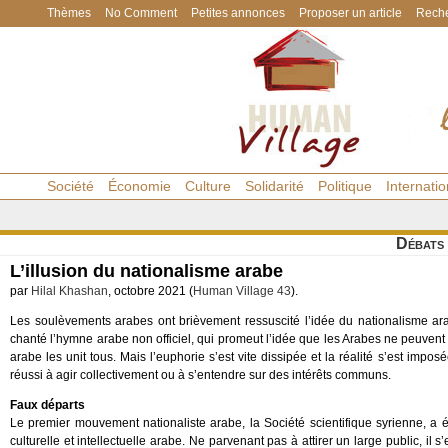
Thèmes
No Comment
Petites annonces
Proposer un article
Reche
Société
Économie
Culture
Solidarité
Politique
Internatio
Débats
L’illusion du nationalisme arabe
par
Hilal Khashan
, octobre 2021 (
Human Village 43
).
Les soulèvements arabes ont brièvement ressuscité l’idée du nationalisme ar
chanté l’hymne arabe non officiel, qui promeut l’idée que les Arabes ne peuvent êt
arabe les unit tous. Mais l’euphorie s’est vite dissipée et la réalité s’est impos
réussi à agir collectivement ou à s’entendre sur des intérêts communs.
Faux départs
Le premier mouvement nationaliste arabe, la Société scientifique syrienne, a
culturelle et intellectuelle arabe. Ne parvenant pas à attirer un large public, il 