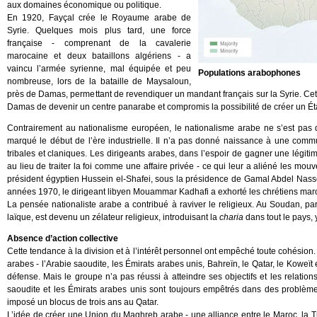
aux domaines économique ou politique.
En 1920, Fayçal crée le Royaume arabe de
Syrie. Quelques mois plus tard, une force
française - comprenant de la cavalerie
marocaine et deux bataillons algériens - a
vaincu l’armée syrienne, mal équipée et peu
Populations arabophones
nombreuse, lors de la bataille de Maysaloun,
près de Damas, permettant de revendiquer un mandant français sur la Syrie. Cett
Damas de devenir un centre panarabe et compromis la possibilité de créer un État
Contrairement au nationalisme européen, le nationalisme arabe ne s’est pas
marqué le début de l’ère industrielle. Il n’a pas donné naissance à une communa
tribales et claniques. Les dirigeants arabes, dans l’espoir de gagner une légitim
au lieu de traiter la foi comme une affaire privée - ce qui leur a aliéné les mo
président égyptien Hussein el-Shafei, sous la présidence de Gamal Abdel Nasser, 
années 1970, le dirigeant libyen Mouammar Kadhafi a exhorté les chrétiens maronit
La pensée nationaliste arabe a contribué à raviver le religieux. Au Soudan, par
laïque, est devenu un zélateur religieux, introduisant la
charia
dans tout le pays, 
Absence d’action collective
Cette tendance à la division et à l’intérêt personnel ont empêché toute cohésion
arabes - l’Arabie saoudite, les Émirats arabes unis, Bahreïn, le Qatar, le Koweït
défense. Mais le groupe n’a pas réussi à atteindre ses objectifs et les relatio
saoudite et les Émirats arabes unis sont toujours empêtrés dans des problèmes
imposé un blocus de trois ans au Qatar.
L’idée de créer une Union du Maghreb arabe - une alliance entre le Maroc, la Tun