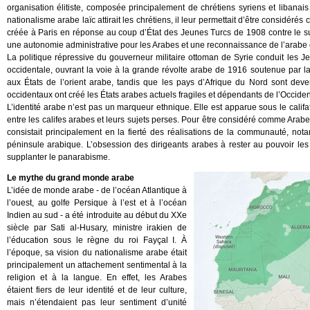
organisation élitiste, composée principalement de chrétiens syriens et libanai
nationalisme arabe laïc attirait les chrétiens, il leur permettait d’être considéré
créée à Paris en réponse au coup d’État des Jeunes Turcs de 1908 contre le s
une autonomie administrative pour les Arabes et une reconnaissance de l’arabe c
La politique répressive du gouverneur militaire ottoman de Syrie conduit les
occidentale, ouvrant la voie à la grande révolte arabe de 1916 soutenue par
aux États de l’orient arabe, tandis que les pays d’Afrique du Nord sont d
occidentaux ont créé les États arabes actuels fragiles et dépendants de l’Occiden
L’identité arabe n’est pas un marqueur ethnique. Elle est apparue sous le calif
entre les califes arabes et leurs sujets perses. Pour être considéré comme Arabe,
consistait principalement en la fierté des réalisations de la communauté, not
péninsule arabique. L’obsession des dirigeants arabes à rester au pouvoir le
supplanter le panarabisme.
Le mythe du grand monde arabe
L’idée de monde arabe - de l’océan Atlantique à
l’ouest, au golfe Persique à l’est et à l’océan
Indien au sud - a été introduite au début du XXe
siècle par Sati al-Husary, ministre irakien de
l’éducation sous le règne du roi Fayçal I. À
l’époque, sa vision du nationalisme arabe était
principalement un attachement sentimental à la
religion et à la langue. En effet, les Arabes
étaient fiers de leur identité et de leur culture,
mais n’étendaient pas leur sentiment d’unité