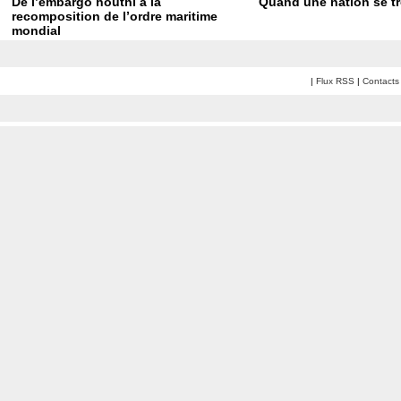
De l’embargo houthi à la
Quand une nation se t
recomposition de l’ordre maritime
mondial
|
Flux RSS
|
Contacts