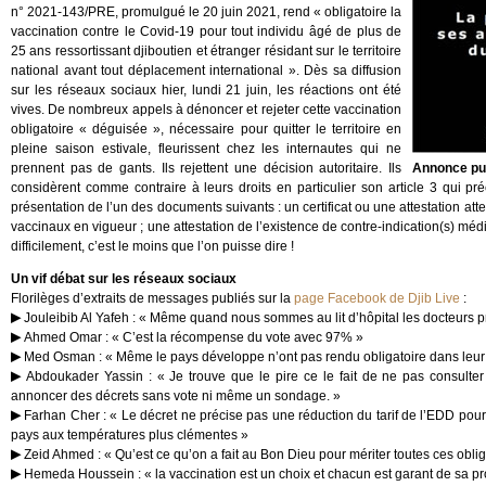
n° 2021-143/PRE, promulgué le 20 juin 2021, rend « obligatoire la
vaccination contre le Covid-19 pour tout individu âgé de plus de
25 ans ressortissant djiboutien et étranger résidant sur le territoire
national avant tout déplacement international ». Dès sa diffusion
sur les réseaux sociaux hier, lundi 21 juin, les réactions ont été
vives. De nombreux appels à dénoncer et rejeter cette vaccination
obligatoire « déguisée », nécessaire pour quitter le territoire en
pleine saison estivale, fleurissent chez les internautes qui ne
prennent pas de gants. Ils rejettent une décision autoritaire. Ils
Annonce pu
considèrent comme contraire à leurs droits en particulier son article 3 qui préc
présentation de l’un des documents suivants : un certificat ou une attestation a
vaccinaux en vigueur ; une attestation de l’existence de contre-indication(s) méd
difficilement, c’est le moins que l’on puisse dire !
Un vif débat sur les réseaux sociaux
Florilèges d’extraits de messages publiés sur la
page Facebook de Djib Live
:
Jouleibib Al Yafeh : « Même quand nous sommes au lit d’hôpital les docteurs
Ahmed Omar : « C’est la récompense du vote avec 97% »
Med Osman : « Même le pays développe n’ont pas rendu obligatoire dans leur 
Abdoukader Yassin : « Je trouve que le pire ce le fait de ne pas consulter
annoncer des décrets sans vote ni même un sondage. »
Farhan Cher : « Le décret ne précise pas une réduction du tarif de l’EDD pou
pays aux températures plus clémentes »
Zeid Ahmed : « Qu’est ce qu’on a fait au Bon Dieu pour mériter toutes ces oblig
Hemeda Houssein : « la vaccination est un choix et chacun est garant de sa pro