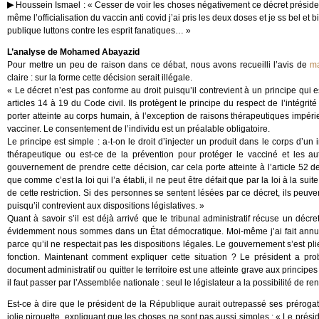
Houssein Ismael : « Cesser de voir les choses négativement ce décret présiden
même l’officialisation du vaccin anti covid j’ai pris les deux doses et je ss bel et
publique luttons contre les esprit fanatiques… »
L’analyse de Mohamed Abayazid
Pour mettre un peu de raison dans ce débat, nous avons recueilli l’avis de
m
claire : sur la forme cette décision serait illégale.
« Le décret n’est pas conforme au droit puisqu’il contrevient à un principe qui e
articles 14 à 19 du Code civil. Ils protègent le principe du respect de l’intégr
porter atteinte au corps humain, à l’exception de raisons thérapeutiques impéri
vacciner. Le consentement de l’individu est un préalable obligatoire.
Le principe est simple : a-t-on le droit d’injecter un produit dans le corps d’u
thérapeutique ou est-ce de la prévention pour protéger le vacciné et les aut
gouvernement de prendre cette décision, car cela porte atteinte à l’article 52 de
que comme c’est la loi qui l’a établi, il ne peut être défait que par la loi à la s
de cette restriction. Si des personnes se sentent lésées par ce décret, ils peuvent
puisqu’il contrevient aux dispositions législatives. »
Quant à savoir s’il est déjà arrivé que le tribunal administratif récuse un déc
évidemment nous sommes dans un État démocratique. Moi-même j’ai fait annuler
parce qu’il ne respectait pas les dispositions légales. Le gouvernement s’est plié
fonction. Maintenant comment expliquer cette situation ? Le président a pro
document administratif ou quitter le territoire est une atteinte grave aux princip
il faut passer par l’Assemblée nationale : seul le législateur a la possibilité de r
Est-ce à dire que le président de la République aurait outrepassé ses préro
jolie pirouette, expliquant que les choses ne sont pas aussi simples : « Le prési