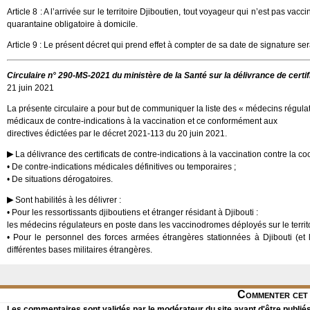
Article 8 : A l’arrivée sur le territoire Djiboutien, tout voyageur qui n’est pas va
quarantaine obligatoire à domicile.
Article 9 : Le présent décret qui prend effet à compter de sa date de signature s
Circulaire n° 290-MS-2021 du ministère de la Santé sur la délivrance de certi
21 juin 2021
La présente circulaire a pour but de communiquer la liste des « médecins régulate
médicaux de contre-indications à la vaccination et ce conformément aux
directives édictées par le décret 2021-113 du 20 juin 2021.
La délivrance des certificats de contre-indications à la vaccination contre la co
• De contre-indications médicales définitives ou temporaires ;
• De situations dérogatoires.
Sont habilités à les délivrer :
• Pour les ressortissants djiboutiens et étranger résidant à Djibouti :
les médecins régulateurs en poste dans les vaccinodromes déployés sur le territoire
• Pour le personnel des forces armées étrangères stationnées à Djibouti (et 
différentes bases militaires étrangères.
Commenter cet 
Les commentaires sont validés par le modérateur du site avant d'être publiés