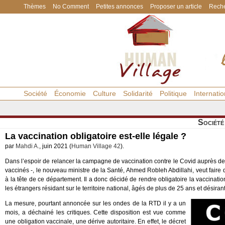
Thèmes
No Comment
Petites annonces
Proposer un article
Reche
Société
Économie
Culture
Solidarité
Politique
Internatio
Société
La vaccination obligatoire est-elle légale ?
par
Mahdi A.
, juin 2021 (
Human Village 42
).
Dans l’espoir de relancer la campagne de vaccination contre le Covid auprès de
vaccinés -, le nouveau ministre de la Santé, Ahmed Robleh Abdillahi, veut faire 
à la tête de ce département. Il a donc décidé de rendre obligatoire la vaccinatio
les étrangers résidant sur le territoire national, âgés de plus de 25 ans et désir
La mesure, pourtant annoncée sur les ondes de la RTD il y a un
mois, a déchainé les critiques. Cette disposition est vue comme
une obligation vaccinale, une dérive autoritaire. En effet, le décret