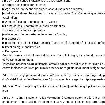
Article 4 : Les contre-indications à la vaccination sont :
a. Contre-indications permanentes
Age inférieur à 25 ans sur présentation d’une pièce d’identité ;
Délivrance d’une 1ère dose d’un vaccin contre la Covid-19 autre que ceux dis
vaccination ;
Allergie à l’un des composants du vaccin ;
Pathologies qui contre-indiquent la vaccination.
b. Contre-indications temporaires
allaitement d’un nourrisson de moins de 6 mois ;
grossesse ;
personne qui a eu le Covid-19 positif dans un délai inférieur à 4 mois sur présent
infection aiguë documentée.
c. Dérogations
Pour les personnes désireuses de se vacciner à l’étranger, il y a lieu de fournir 
de vaccination au retour.
Toutes les personnes qui quittent le territoire national et qui présentent l’une de
contre-indication délivrés par l’un des médecins régulateurs dument désigné par 
Article 5 : Les voyageurs au départ et à l’arrivée de Djibouti et qui sont âgés de
du Covid-19 négatif réalisé dans les 3 jours avant le voyage. Le dépistage rest
Article 6 : Tout voyageur qui rentre sur le territoire djiboutien et qui présenten
jours.
Article 7 : Durant l’isolement, les voyageurs étrangers seront logés à leur f
gratuitement dans des sites d’isolement. Les voyageurs djiboutiens pourront égal