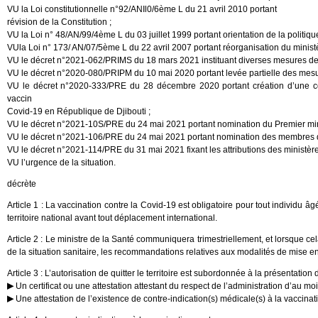
VU la Loi constitutionnelle n°92/ANIl0/6ème L du 21 avril 2010 portant
révision de la Constitution ;
VU la Loi n° 48/AN/99/4ème L du 03 juillet 1999 portant orientation de la politiqu
VUla Loi n° 173/ AN/07/5ème L du 22 avril 2007 portant réorganisation du ministè
VU le décret n°2021-062/PRIMS du 18 mars 2021 instituant diverses mesures de 
VU le décret n°2020-080/PRIPM du 10 mai 2020 portant levée partielle des mesu
VU le décret n°2020-333/PRE du 28 décembre 2020 portant création d’une co
vaccin
Covid-19 en République de Djibouti ;
VU le décret n°2021-10S/PRE du 24 mai 2021 portant nomination du Premier mini
VU le décret n°2021-106/PRE du 24 mai 2021 portant nomination des membres 
VU le décret n°2021-114/PRE du 31 mai 2021 fixant les attributions des ministère
VU l’urgence de la situation.
décrète
Article 1 : La vaccination contre la Covid-19 est obligatoire pour tout individu âg
territoire national avant tout déplacement international.
Article 2 : Le ministre de la Santé communiquera trimestriellement, et lorsque ce
de la situation sanitaire, les recommandations relatives aux modalités de mise 
Article 3 : L’autorisation de quitter le territoire est subordonnée à la présentatio
Un certificat ou une attestation attestant du respect de l’administration d’au
Une attestation de l’existence de contre-indication(s) médicale(s) à la vaccinat