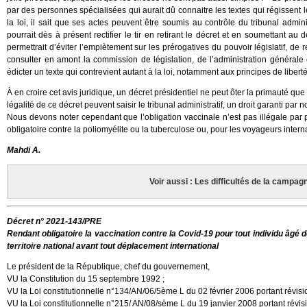
par des personnes spécialisées qui aurait dû connaitre les textes qui régissent 
la loi, il sait que ses actes peuvent être soumis au contrôle du tribunal admin
pourrait dès à présent rectifier le tir en retirant le décret et en soumettant au
permettrait d’éviter l’empiètement sur les prérogatives du pouvoir législatif, de
consulter en amont la commission de législation, de l’administration général
édicter un texte qui contrevient autant à la loi, notamment aux principes de libertés
À en croire cet avis juridique, un décret présidentiel ne peut ôter la primauté qu
légalité de ce décret peuvent saisir le tribunal administratif, un droit garanti par no
Nous devons noter cependant que l’obligation vaccinale n’est pas illégale par
obligatoire contre la poliomyélite ou la tuberculose ou, pour les voyageurs interna
Mahdi A.
Voir aussi : Les difficultés de la campa
Décret n° 2021-143/PRE
Rendant obligatoire la vaccination contre la Covid-19 pour tout individu âgé d
territoire national avant tout déplacement international
Le président de la République, chef du gouvernement,
VU la Constitution du 15 septembre 1992 ;
VU la Loi constitutionnelle n°134/AN/06/5ème L du 02 février 2006 portant révisio
VU la Loi constitutionnelle n°215/ AN/08/sème L du 19 janvier 2008 portant révisi