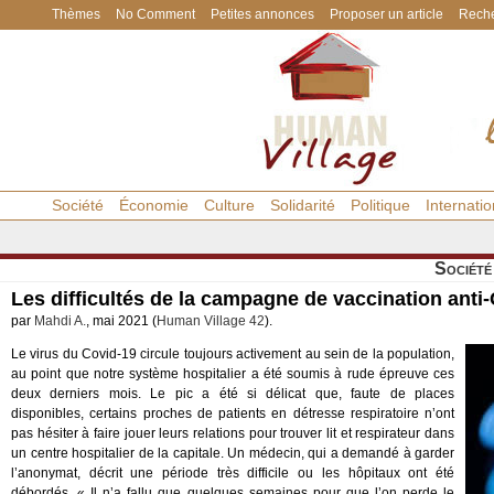
Thèmes
No Comment
Petites annonces
Proposer un article
Reche
Société
Économie
Culture
Solidarité
Politique
Internatio
Société
Les difficultés de la campagne de vaccination anti
par
Mahdi A.
, mai 2021 (
Human Village 42
).
Le virus du Covid-19 circule toujours activement au sein de la population,
au point que notre système hospitalier a été soumis à rude épreuve ces
deux derniers mois. Le pic a été si délicat que, faute de places
disponibles, certains proches de patients en détresse respiratoire n’ont
pas hésiter à faire jouer leurs relations pour trouver lit et respirateur dans
un centre hospitalier de la capitale. Un médecin, qui a demandé à garder
l’anonymat, décrit une période très difficile ou les hôpitaux ont été
débordés. « Il n’a fallu que quelques semaines pour que l’on perde le