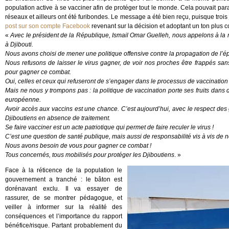
population active à se vacciner afin de protéger tout le monde. Cela pouvait para
réseaux et ailleurs ont été furibondes. Le message a été bien reçu, puisque trois 
post sur son compte Facebook
revenant sur la décision et adoptant un ton plus con
«
Avec le président de la République, Ismail Omar Guelleh, nous appelons à la m
à Djibouti.
Nous avons choisi de mener une politique offensive contre la propagation de l’é
Nous refusons de laisser le virus gagner, de voir nos proches être frappés sa
pour gagner ce combat.
Oui, celles et ceux qui refuseront de s’engager dans le processus de vaccination
Mais ne nous y trompons pas : la politique de vaccination porte ses fruits dan
européenne.
Avoir accès aux vaccins est une chance. C’est aujourd’hui, avec le respect des
Djiboutiens en absence de traitement.
Se faire vacciner est un acte patriotique qui permet de faire reculer le virus !
C’est une question de santé publique, mais aussi de responsabilité vis à vis de
Nous avons besoin de vous pour gagner ce combat !
Tous concernés, tous mobilisés pour protéger les Djiboutiens
. »
Face à la réticence de la population le
gouvernement a tranché : le bâton est
dorénavant exclu. Il va essayer de
rassurer, de se montrer pédagogue, et
veiller à informer sur la réalité des
conséquences et l’importance du rapport
bénéfice/risque. Partant probablement du