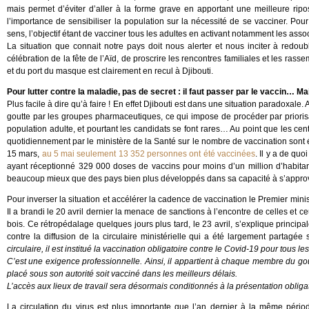
mais permet d’éviter d’aller à la forme grave en apportant une meilleure ripos
l’importance de sensibiliser la population sur la nécessité de se vacciner. P
sens, l’objectif étant de vacciner tous les adultes en activant notamment les asso
La situation que connait notre pays doit nous alerter et nous inciter à redou
célébration de la fête de l’Aïd, de proscrire les rencontres familiales et les ras
et du port du masque est clairement en recul à Djibouti.
Pour lutter contre la maladie, pas de secret : il faut passer par le vaccin… 
Plus facile à dire qu’à faire ! En effet Djibouti est dans une situation paradoxale. 
goutte par les groupes pharmaceutiques, ce qui impose de procéder par priorisati
population adulte, et pourtant les candidats se font rares… Au point que les cen
quotidiennement par le ministère de la Santé sur le nombre de vaccination sont
15 mars,
au 5 mai seulement 13 352 personnes ont été vaccinées
. Il y a de qu
ayant réceptionné 329 000 doses de vaccins pour moins d’un million d’habitant
beaucoup mieux que des pays bien plus développés dans sa capacité à s’appro
Pour inverser la situation et accélérer la cadence de vaccination le Premier minis
Il a brandi le 20 avril dernier la menace de sanctions à l’encontre de celles et c
bois. Ce rétropédalage quelques jours plus tard, le 23 avril, s’explique princip
contre la diffusion de la circulaire ministérielle qui a été largement partagée
circulaire, il est institué la vaccination obligatoire contre le Covid-19 pour tous 
C’est une exigence professionnelle. Ainsi, il appartient à chaque membre du g
placé sous son autorité soit vacciné dans les meilleurs délais.
L’accès aux lieux de travail sera désormais conditionnés à la présentation obligat
La circulation du virus est plus importante que l’an dernier à la même pério