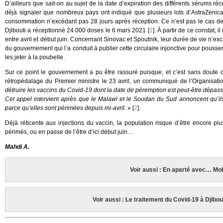
D’ailleurs que sait-on au sujet de la date d’expiration des différents sérums réc
déjà signaler que nombreux pays ont indiqué que plusieurs lots d’AstraZenica
consommation n’excédant pas 28 jours après réception. Ce n’est pas le cas de 
Djibouti a réceptionné 24 000 doses le 6 mars 2021
[
1
]
. À partir de ce constat, 
entre avril et début juin. Concernant Sinovac et Spoutnik, leur durée de vie n’ex
du gouvernement qui l’a conduit à publier cette circulaire injonctive pour pouss
les jeter à la poubelle.
Sur ce point le gouvernement a pu être rassuré puisque, et c’est sans doute 
rétropédalage du Premier ministre le 23 avril, un communiqué de l’Organisat
détruire les vaccins du Covid-19 dont la date de péremption est peut-être dépass
Cet appel intervient après que le Malawi et le Soudan du Sud annoncent qu’il
parce qu’elles sont périmées depuis mi-avril.
»
[
2
]
.
Déjà réticente aux injections du vaccin, la population risque d’être encore plu
périmés, ou en passe de l’être d’ici début juin…
Mahdi A.
Voir aussi : En aparté avec… 
Voir aussi : Le traitement du Covid-19 à Djibou