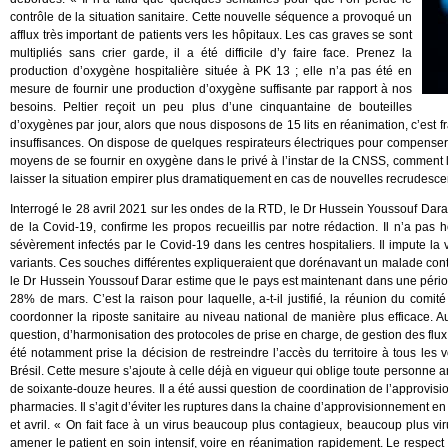
contrôle de la situation sanitaire. Cette nouvelle séquence a provoqué un
afflux très important de patients vers les hôpitaux. Les cas graves se sont
multipliés sans crier garde, il a été difficile d’y faire face. Prenez la
production d’oxygène hospitalière située à PK 13 ; elle n’a pas été en
mesure de fournir une production d’oxygène suffisante par rapport à nos
besoins. Peltier reçoit un peu plus d’une cinquantaine de bouteilles
d’oxygènes par jour, alors que nous disposons de 15 lits en réanimation, c’est fr
insuffisances. On dispose de quelques respirateurs électriques pour compenser c
moyens de se fournir en oxygène dans le privé à l’instar de la CNSS, comment l’
laisser la situation empirer plus dramatiquement en cas de nouvelles recrudesc
Interrogé le 28 avril 2021 sur les ondes de la RTD, le Dr Hussein Youssouf Darar
de la Covid-19, confirme les propos recueillis par notre rédaction. Il n’a pas 
sévèrement infectés par le Covid-19 dans les centres hospitaliers. Il impute la 
variants. Ces souches différentes expliqueraient que dorénavant un malade cont
le Dr Hussein Youssouf Darar estime que le pays est maintenant dans une périod
28% de mars. C’est la raison pour laquelle, a-t-il justifié, la réunion du comit
coordonner la riposte sanitaire au niveau national de manière plus efficace. Au
question, d’harmonisation des protocoles de prise en charge, de gestion des flux d’e
été notamment prise la décision de restreindre l’accès du territoire à tous le
Brésil. Cette mesure s’ajoute à celle déjà en vigueur qui oblige toute personne 
de soixante-douze heures. Il a été aussi question de coordination de l’approvisi
pharmacies. Il s’agit d’éviter les ruptures dans la chaine d’approvisionnement en
et avril. « On fait face à un virus beaucoup plus contagieux, beaucoup plus vir
amener le patient en soin intensif, voire en réanimation rapidement. Le respect