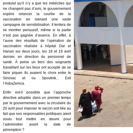
postulat qu’il n’y a que les imbéciles qui
ne changent pas d’avis, le gouvernement
espère relancer la courbe de la
vaccination en menant une vaste
campagne de sensibilisation. Il tentera de
se montrer persuasif, même si la partie
n’est pas gagnée d’avance. En effet, à
l’aune des résultats de l’opération de
vaccination réalisée à hôpital Dar el
Hanan sur deux jours, les 18 et 19 avril
dernier, en direction du personnel de
santé. À peine un tiers des soignants
travaillant sur les lieux ont accepté de se
faire piquer. Ils avaient le choix entre le
Sinovac et ou Spoutnik... Exit
l’AstraZenica.
Enfin est-il possible que l’approche
directive adoptée dans un premier temps
par le gouvernement avec la circulaire du
20 avril pour imposer le vaccin soit liée au
fait que nos responsables politiques aient
voulu tout mettre en œuvre pour
l’administrer avant la date de
péremption ?