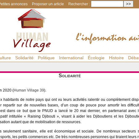
Petites annonces
Proposer un article
Rechercher :
ulture
Solidarité
Politique
International
Écologie
Histoire
Déba
Solidarité
in 2020 (
Human Village 39
).
 habitants de notre pays qui ont vu leurs activités ralentir ou complètement dispa
r repartir sur de nouvelles bases, d’un coup de pouce pour amortir les difficult
C’est dans ce but que le PNUD a lancé le 20 mai dernier, en partenariat avec 
tif intitulée « Raising Djibouti », visant à aider les Djiboutiens et les Djibout
sation autant que de mobilisation de ressources.
as seulement sanitaire, elle est économique et sociale. De nombreux secteurs 
transports, les petits commerces etc. De très nombreuses personnes qui tiraient leurs