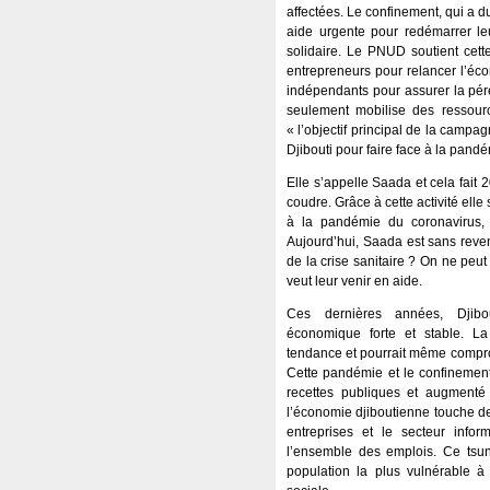
affectées. Le confinement, qui a d
aide urgente pour redémarrer leu
solidaire. Le PNUD soutient cett
entrepreneurs pour relancer l’éco
indépendants pour assurer la pére
seulement mobilise des ressourc
« l’objectif principal de la camp
Djibouti pour faire face à la pan
Elle s’appelle Saada et cela fait 
coudre. Grâce à cette activité ell
à la pandémie du coronavirus, 
Aujourd’hui, Saada est sans reven
de la crise sanitaire ? On ne peu
veut leur venir en aide.
Ces dernières années, Djibou
économique forte et stable. L
tendance et pourrait même compro
Cette pandémie et le confinemen
recettes publiques et augmenté
l’économie djiboutienne touche de
entreprises et le secteur info
l’ensemble des emplois. Ce tsu
population la plus vulnérable à