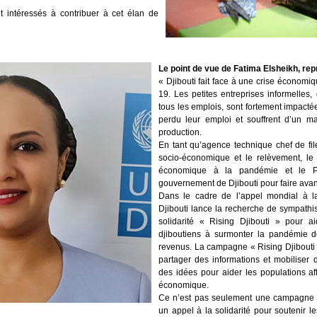
 intéressés à contribuer à cet élan de
Le point de vue de Fatima Elsheikh, re
« Djibouti fait face à une crise économi
19. Les petites entreprises informelles
tous les emplois, sont fortement impac
perdu leur emploi et souffrent d’un m
production.
En tant qu’agence technique chef de fil
socio-économique et le relèvement, le
économique à la pandémie et le Pa
gouvernement de Djibouti pour faire ava
Dans le cadre de l’appel mondial à l
Djibouti lance la recherche de sympathi
solidarité « Rising Djibouti » pour 
djiboutiens à surmonter la pandémie d
revenus. La campagne « Rising Djibouti 
partager des informations et mobiliser
des idées pour aider les populations aff
économique.
Ce n’est pas seulement une campagne de
un appel à la solidarité pour soutenir l