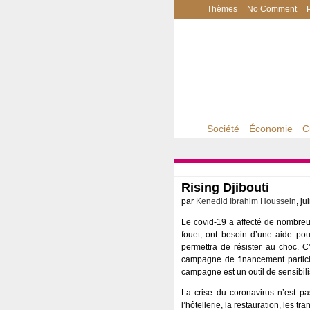
Thèmes
No Comment
Société
Économie
C
Rising Djibouti
par
Kenedid Ibrahim Houssein
, ju
Le covid-19 a affecté de nombreux
fouet, ont besoin d’une aide pou
permettra de résister au choc. 
campagne de financement participa
campagne est un outil de sensibili
La crise du coronavirus n’est p
l’hôtellerie, la restauration, les 