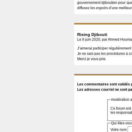
gouvernement djiboutien pour que 
diffusez les espoirs d’une meilleu
Rising Djibouti
Le 9 juin 2020, par Ahmed Hou
J’aimerai participer régulièrement 
Je ne sais pas les procédures à 
Merci je vous prie.
Les commentaires sont validés pa
Les adresses courriel ne sont pa
modération a 
Ce forum est 
les responsa
Qui êtes-vou
Votre nom