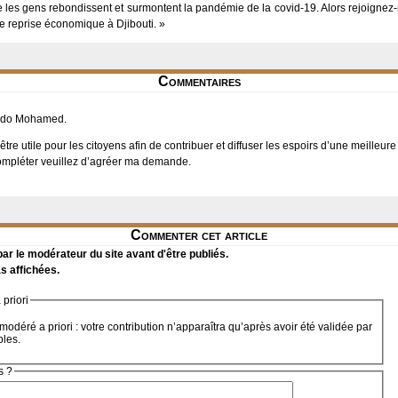
les gens rebondissent et surmontent la pandémie de la covid-19. Alors rejoignez-
re reprise économique à Djibouti. »
Commentaires
mado Mohamed.
être utile pour les citoyens afin de contribuer et diffuser les espoirs d’une meilleu
compléter veuillez d’agréer ma demande.
Commenter cet article
r le modérateur du site avant d'être publiés.
s affichées.
priori
modéré a priori : votre contribution n’apparaîtra qu’après avoir été validée par
bles.
s ?