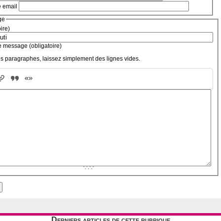
e email
ge
oire)
e message (obligatoire)
s paragraphes, laissez simplement des lignes vides.
Derniers articles de cette rubrique