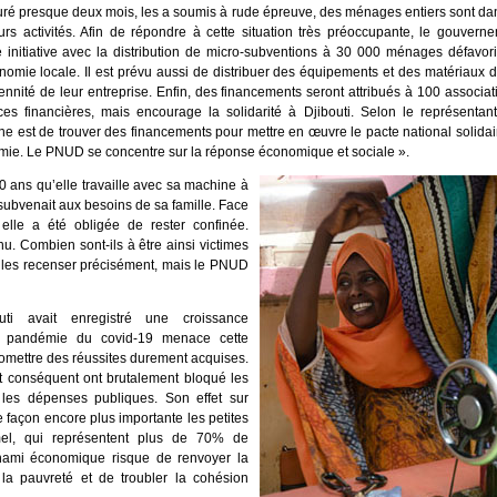
uré presque deux mois, les a soumis à rude épreuve, des ménages entiers sont dans
rs activités. Afin de répondre à cette situation très préoccupante, le gouvern
e initiative avec la distribution de micro-subventions à 30 000 ménages défavo
nomie locale. Il est prévu aussi de distribuer des équipements et des matériaux d
nnité de leur entreprise. Enfin, des financements seront attribués à 100 associ
es financières, mais encourage la solidarité à Djibouti. Selon le représentant
agne est de trouver des financements pour mettre en œuvre le pacte national solid
démie. Le PNUD se concentre sur la réponse économique et sociale ».
20 ans qu’elle travaille avec sa machine à
e subvenait aux besoins de sa famille. Face
elle a été obligée de rester confinée.
u. Combien sont-ils à être ainsi victimes
t les recenser précisément, mais le PNUD
ti avait enregistré une croissance
a pandémie du covid-19 menace cette
mettre des réussites durement acquises.
t conséquent ont brutalement bloqué les
 les dépenses publiques. Son effet sur
 façon encore plus importante les petites
rmel, qui représentent plus de 70% de
nami économique risque de renvoyer la
 la pauvreté et de troubler la cohésion