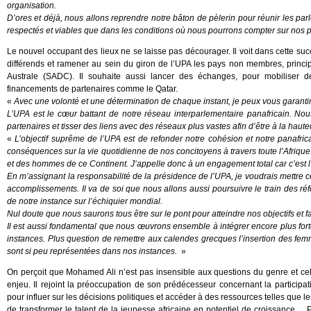
organisation.
D’ores et déjà, nous allons reprendre notre bâton de pèlerin pour réunir les pa
respectés et viables que dans les conditions où nous pourrons compter sur nos p
Le nouvel occupant des lieux ne se laisse pas décourager. Il voit dans cette succ
différends et ramener au sein du giron de l’UPA les pays non membres, princ
Australe (SADC). Il souhaite aussi lancer des échanges, pour mobiliser 
financements de partenaires comme le Qatar.
«
Avec une volonté et une détermination de chaque instant, je peux vous garanti
L’UPA est le cœur battant de notre réseau interparlementaire panafricain. N
partenaires et tisser des liens avec des réseaux plus vastes afin d’être à la hau
«
L’objectif suprême de l’UPA est de refonder notre cohésion et notre panafr
conséquences sur la vie quotidienne de nos concitoyens à travers toute l’Afriqu
et des hommes de ce Continent. J’appelle donc à un engagement total car c’est l’é
En m’assignant la responsabilité de la présidence de l’UPA, je voudrais mettre
accomplissements. Il va de soi que nous allons aussi poursuivre le train des ré
de notre instance sur l’échiquier mondial.
Nul doute que nous saurons tous être sur le pont pour atteindre nos objectifs et fa
Il est aussi fondamental que nous œuvrons ensemble à intégrer encore plus for
instances. Plus question de remettre aux calendes grecques l’insertion des femme
sont si peu représentées dans nos instances.
»
On perçoit que Mohamed Ali n’est pas insensible aux questions du genre et cell
enjeu. Il rejoint la préoccupation de son prédécesseur concernant la partici
pour influer sur les décisions politiques et accéder à des ressources telles que l
de transformer le talent de la jeunesse africaine en potentiel de croissance…