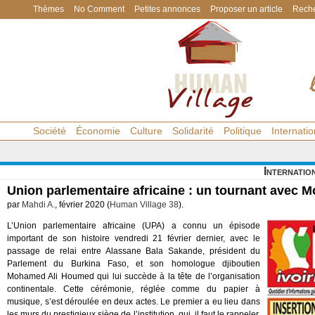
Thèmes
No Comment
Petites annonces
Proposer un article
Reche
Société
Économie
Culture
Solidarité
Politique
Internatio
Internatio
Union parlementaire africaine : un tournant avec
par
Mahdi A.
, février 2020 (
Human Village 38
).
L’Union parlementaire africaine (UPA) a connu un épisode
important de son histoire vendredi 21 février dernier, avec le
passage de relai entre Alassane Bala Sakande, président du
Parlement du Burkina Faso, et son homologue djiboutien
Mohamed Ali Houmed qui lui succède à la tête de l’organisation
continentale. Cette cérémonie, réglée comme du papier à
musique, s’est déroulée en deux actes. Le premier a eu lieu dans
les murs du prestigieux siège de l’institution, qui, il faut le rappeler,