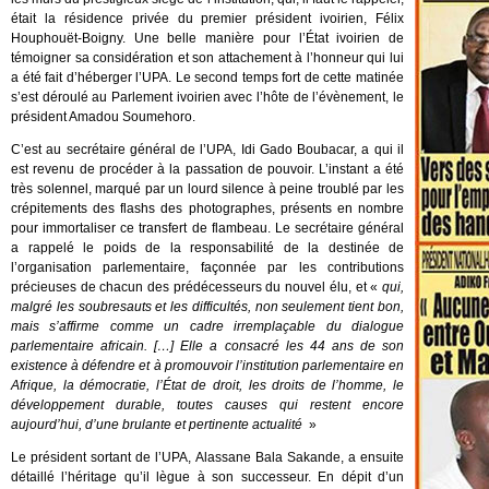
était la résidence privée du premier président ivoirien, Félix
Houphouët-Boigny. Une belle manière pour l’État ivoirien de
témoigner sa considération et son attachement à l’honneur qui lui
a été fait d’héberger l’UPA. Le second temps fort de cette matinée
s’est déroulé au Parlement ivoirien avec l’hôte de l’évènement, le
président Amadou Soumehoro.
C’est au secrétaire général de l’UPA, Idi Gado Boubacar, a qui il
est revenu de procéder à la passation de pouvoir. L’instant a été
très solennel, marqué par un lourd silence à peine troublé par les
crépitements des flashs des photographes, présents en nombre
pour immortaliser ce transfert de flambeau. Le secrétaire général
a rappelé le poids de la responsabilité de la destinée de
l’organisation parlementaire, façonnée par les contributions
précieuses de chacun des prédécesseurs du nouvel élu, et «
qui,
malgré les soubresauts et les difficultés, non seulement tient bon,
mais s’affirme comme un cadre irremplaçable du dialogue
parlementaire africain. […] Elle a consacré les 44 ans de son
existence à défendre et à promouvoir l’institution parlementaire en
Afrique, la démocratie, l’État de droit, les droits de l’homme, le
développement durable, toutes causes qui restent encore
aujourd’hui, d’une brulante et pertinente actualité
»
Le président sortant de l’UPA, Alassane Bala Sakande, a ensuite
détaillé l’héritage qu’il lègue à son successeur. En dépit d’un