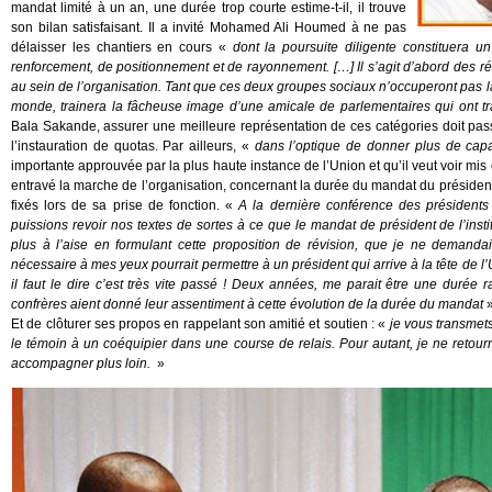
mandat limité à un an, une durée trop courte estime-t-il, il trouve
son bilan satisfaisant. Il a invité Mohamed Ali Houmed à ne pas
délaisser les chantiers en cours «
dont la poursuite diligente constituera 
renforcement, de positionnement et de rayonnement. […] Il s’agit d’abord des 
au sein de l’organisation. Tant que ces deux groupes sociaux n’occuperont pas la 
monde, trainera la fâcheuse image d’une amicale de parlementaires qui ont tra
Bala Sakande, assurer une meilleure représentation de ces catégories doit passe
l’instauration de quotas. Par ailleurs, «
dans l’optique de donner plus de capac
importante approuvée par la plus haute instance de l’Union et qu’il veut voir mis
entravé la marche de l’organisation, concernant la durée du mandat du président.
fixés lors de sa prise de fonction. «
A la dernière conférence des président
puissions revoir nos textes de sortes à ce que le mandat de président de l’insti
plus à l’aise en formulant cette proposition de révision, que je ne demandais
nécessaire à mes yeux pourrait permettre à un président qui arrive à la tête de 
il faut le dire c’est très vite passé ! Deux années, me parait être une dur
confrères aient donné leur assentiment à cette évolution de la durée du mandat
»
Et de clôturer ses propos en rappelant son amitié et soutien : «
je vous transmets
le témoin à un coéquipier dans une course de relais. Pour autant, je ne retour
accompagner plus loin.
»