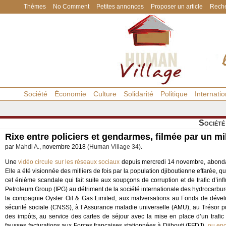
Thèmes
No Comment
Petites annonces
Proposer un article
Reche
Société
Économie
Culture
Solidarité
Politique
Internatio
Société
Rixe entre policiers et gendarmes, filmée par un mil
par
Mahdi A.
, novembre 2018 (
Human Village 34
).
Une
vidéo circule sur les réseaux sociaux
depuis mercredi 14 novembre, abonda
Elle a été visionnée des milliers de fois par la population djiboutienne effarée, 
cet énième scandale qui fait suite aux soupçons de corruption et de trafic d’in
Petroleum Group (IPG) au détriment de la société internationale des hydrocarbure
la compagnie Oyster Oil & Gas Limited, aux malversations au Fonds de déve
sécurité sociale (CNSS), à l’Assurance maladie universelle (AMU), au Trésor pu
des impôts, au service des cartes de séjour avec la mise en place d’un trafic o
fausses facturations aux Forces françaises stationnées à Djibouti (FFDJ),
ou enc