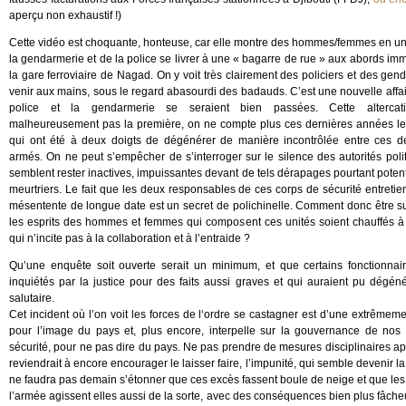
aperçu non exhaustif !)
Cette vidéo est choquante, honteuse, car elle montre des hommes/femmes en u
la gendarmerie et de la police se livrer à une « bagarre de rue » aux abords im
la gare ferroviaire de Nagad. On y voit très clairement des policiers et des ge
venir aux mains, sous le regard abasourdi des badauds. C’est une nouvelle affai
police et la gendarmerie se seraient bien passées. Cette altercati
malheureusement pas la première, on ne compte plus ces dernières années les
qui ont été à deux doigts de dégénérer de manière incontrôlée entre ces d
armés. On ne peut s’empêcher de s’interroger sur le silence des autorités poli
semblent rester inactives, impuissantes devant de tels dérapages pourtant poten
meurtriers. Le fait que les deux responsables de ces corps de sécurité entreti
mésentente de longue date est un secret de polichinelle. Comment donc être s
les esprits des hommes et femmes qui composent ces unités soient chauffés à
qui n’incite pas à la collaboration et à l’entraide ?
Qu’une enquête soit ouverte serait un minimum, et que certains fonctionnair
inquiétés par la justice pour des faits aussi graves et qui auraient pu dégéné
salutaire.
Cet incident où l’on voit les forces de l‘ordre se castagner est d’une extrêmeme
pour l’image du pays et, plus encore, interpelle sur la gouvernance de nos 
sécurité, pour ne pas dire du pays. Ne pas prendre de mesures disciplinaires a
reviendrait à encore encourager le laisser faire, l’impunité, qui semble devenir la 
ne faudra pas demain s’étonner que ces excès fassent boule de neige et que les
l’armée agissent elles aussi de la sorte, avec des conséquences bien plus fâch