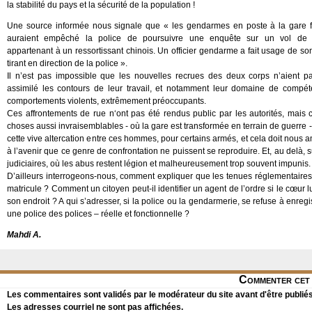
la stabilité du pays et la sécurité de la population !
Une source informée nous signale que « les gendarmes en poste à la gare fe
auraient empêché la police de poursuivre une enquête sur un vol de 
appartenant à un ressortissant chinois. Un officier gendarme a fait usage de s
tirant en direction de la police ».
Il n’est pas impossible que les nouvelles recrues des deux corps n’aient p
assimilé les contours de leur travail, et notamment leur domaine de compét
comportements violents, extrêmement préoccupants.
Ces affrontements de rue n‘ont pas été rendus public par les autorités, mais 
choses aussi invraisemblables - où la gare est transformée en terrain de guerre -
cette vive altercation entre ces hommes, pour certains armés, et cela doit nous a
à l’avenir que ce genre de confrontation ne puissent se reproduire. Et, au delà
judiciaires, où les abus restent légion et malheureusement trop souvent impunis.
D’ailleurs interrogeons-nous, comment expliquer que les tenues réglementaire
matricule ? Comment un citoyen peut-il identifier un agent de l’ordre si le cœur
son endroit ? A qui s’adresser, si la police ou la gendarmerie, se refuse à enre
une police des polices – réelle et fonctionnelle ?
Mahdi A.
Commenter cet 
Les commentaires sont validés par le modérateur du site avant d'être publiés
Les adresses courriel ne sont pas affichées.