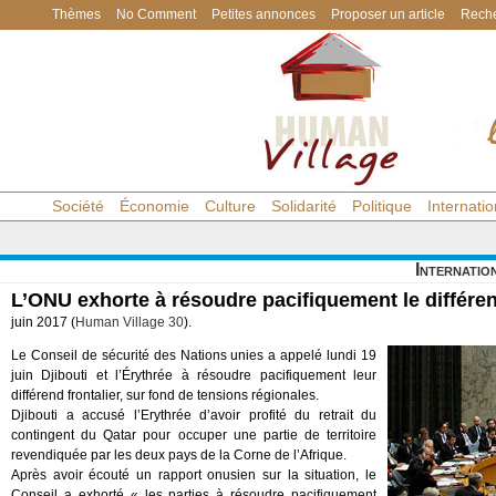
Thèmes
No Comment
Petites annonces
Proposer un article
Reche
Société
Économie
Culture
Solidarité
Politique
Internatio
Internatio
L’ONU exhorte à résoudre pacifiquement le différen
juin 2017 (
Human Village 30
).
Le Conseil de sécurité des Nations unies a appelé lundi 19
juin Djibouti et l’Érythrée à résoudre pacifiquement leur
différend frontalier, sur fond de tensions régionales.
Djibouti a accusé l’Erythrée d’avoir profité du retrait du
contingent du Qatar pour occuper une partie de territoire
revendiquée par les deux pays de la Corne de l’Afrique.
Après avoir écouté un rapport onusien sur la situation, le
Conseil a exhorté « les parties à résoudre pacifiquement