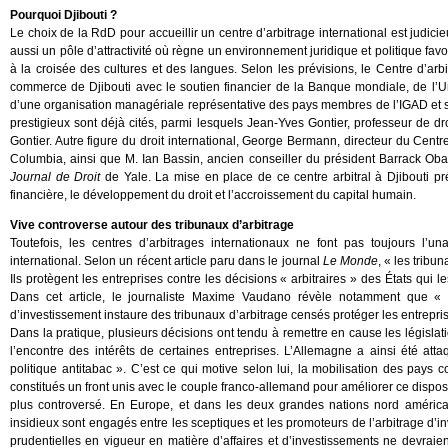
Pourquoi Djibouti ?
Le choix de la RdD pour accueillir un centre d’arbitrage international est judicieu
aussi un pôle d’attractivité où règne un environnement juridique et politique fav
à la croisée des cultures et des langues. Selon les prévisions, le Centre d’arb
commerce de Djibouti avec le soutien financier de la Banque mondiale, de l’Un
d’une organisation managériale représentative des pays membres de l’IGAD et s
prestigieux sont déjà cités, parmi lesquels Jean-Yves Gontier, professeur de dro
Gontier. Autre figure du droit international, George Bermann, directeur du Centr
Columbia, ainsi que M. Ian Bassin, ancien conseiller du président Barrack Ob
Journal de Droit
de Yale. La mise en place de ce centre arbitral à Djibouti p
financière, le développement du droit et l’accroissement du capital humain.
Vive controverse autour des tribunaux d’arbitrage
Toutefois, les centres d’arbitrages internationaux ne font pas toujours l’
international. Selon un récent article paru dans le journal
Le Monde
, « les tribu
Ils protègent les entreprises contre les décisions « arbitraires » des États qui l
Dans cet article, le journaliste Maxime Vaudano révèle notamment que 
d’investissement instaure des tribunaux d’arbitrage censés protéger les entreprise
Dans la pratique, plusieurs décisions ont tendu à remettre en cause les législat
l’encontre des intérêts de certaines entreprises. L’Allemagne a ainsi été atta
politique antitabac ». C’est ce qui motive selon lui, la mobilisation des pa
constitués un front unis avec le couple franco-allemand pour améliorer ce dispos
plus controversé. En Europe, et dans les deux grandes nations nord américa
insidieux sont engagés entre les sceptiques et les promoteurs de l’arbitrage d’in
prudentielles en vigueur en matière d’affaires et d’investissements ne devra