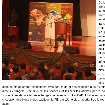
De l
Somal
la b
horiz
émai
tran
l’in
les 
écon
inter
La R
polit
et e
perm
infr
Djib
plat
cons
pétro
ainsi
djibouto-éthiopiennes) combinées avec des coûts et des solutions plus qu’int
directs étrangers. Par ailleurs, les services et les facilités offertes par le
susceptibles de faciliter les échanges commerciaux intra-IGAD. Au niveau macro-é
circulation des biens et des capitaux, le PIB par tête le plus important de la rég
avant.