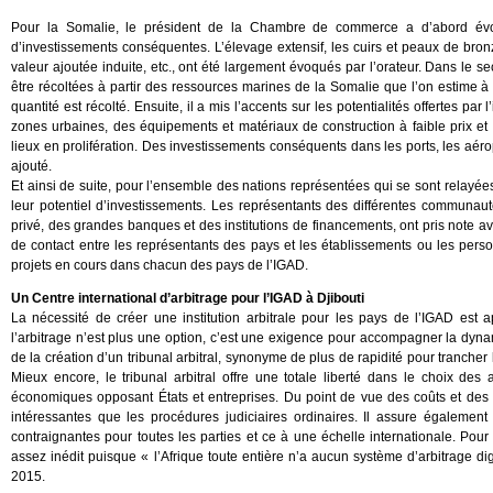
Pour la Somalie, le président de la Chambre de commerce a d’abord évoqu
d’investissements conséquentes. L’élevage extensif, les cuirs et peaux de bronz
valeur ajoutée induite, etc., ont été largement évoqués par l’orateur. Dans le sec
être récoltées à partir des ressources marines de la Somalie que l’on estime
quantité est récolté. Ensuite, il a mis l’accents sur les potentialités offertes par
zones urbaines, des équipements et matériaux de construction à faible prix et
lieux en prolifération. Des investissements conséquents dans les ports, les aéro
ajouté.
Et ainsi de suite, pour l’ensemble des nations représentées qui se sont relayées 
leur potentiel d’investissements. Les représentants des différentes communautés
privé, des grandes banques et des institutions de financements, ont pris note ave
de contact entre les représentants des pays et les établissements ou les pers
projets en cours dans chacun des pays de l’IGAD.
Un Centre international d’arbitrage pour l’IGAD à Djibouti
La nécessité de créer une institution arbitrale pour les pays de l’IGAD est
l’arbitrage n’est plus une option, c’est une exigence pour accompagner la dy
de la création d’un tribunal arbitral, synonyme de plus de rapidité pour trancher l
Mieux encore, le tribunal arbitral offre une totale liberté dans le choix des a
économiques opposant États et entreprises. Du point de vue des coûts et des fac
intéressantes que les procédures judiciaires ordinaires. Il assure également 
contraignantes pour toutes les parties et ce à une échelle internationale. Pour 
assez inédit puisque « l’Afrique toute entière n’a aucun système d’arbitrage 
2015.