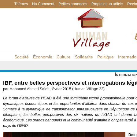
Thèmes
No Comment
Petites annonces
Proposer un article
Reche
Société
Économie
Culture
Solidarité
Politique
Internatio
Internatio
IBF, entre belles perspectives et interrogations lég
par
Mohamed Ahmed Saleh
, février 2015 (
Human Village 22
).
Le forum d’affaires de l’IGAD a été une formidable vitrine promotionnelle pour c
dynamiques économiques et les opportunités d’affaires dans chacun de ces p
Somalie à la dynamique de transformation infrastructurelle en République de 
éthiopiens, les belles perspectives des six nations de l’IGAD ont donné 
économique. Les grands banquiers et la communauté d’affaire n’ont pas tardé à
pays de l’IGAD.
Des 