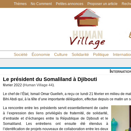
Thèmes
No Comment
Petites annonces
Proposer un article
Reche
Société
Économie
Culture
Solidarité
Politique
Internatio
Internatio
Le président du Somaliland à Djibouti
février 2022 (
Human Village 44
).
Le chef de l’État, Ismail Omar Guelleh, a reçu ce lundi 21 février en milieu de 
Bihi Abdi qui, à la tête d’une importante délégation, effectue depuis ce matin un s
La rencontre entre les présidents servit essentiellement de cadre
à l’expression des liens privilégiés de fraternité, de solidarité,
d’entraide et d’échanges entre la République de Djibouti et le
Somaliland. Les entretiens ont ensuite été étendus à
l’identification de projets nouveaux de collaboration entre les deux