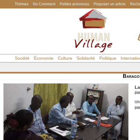
Thèmes
No Comment
Petites annonces
Proposer un article
Reche
Société
Économie
Culture
Solidarité
Politique
Internatio
Barago
La
pa
Un
par