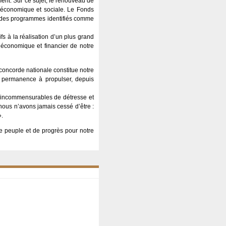
ment. Sur ce sujet, le renouveau de
ur économique et sociale. Le Fonds
e des programmes identifiés comme
fs à la réalisation d’un plus grand
 économique et financier de notre
 concorde nationale constitue notre
n permanence à propulser, depuis
 incommensurables de détresse et
nous n’avons jamais cessé d’être :
».
re peuple et de progrès pour notre