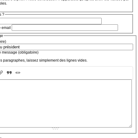
bles.
s ?
e email
ge
oire)
e message (obligatoire)
s paragraphes, laissez simplement des lignes vides.