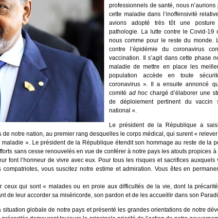
professionnels de santé, nous n’aurions 
cette maladie dans l’inoffensivité rela
avions adopté très tôt une posture 
pathologie. La lutte contre le Covid-19
nous comme pour le reste du monde. La
contre l’épidémie du coronavirus co
vaccination. Il s’agit dans cette phase 
maladie de mettre en place les meille
population accède en toute sécuri
coronavirus ». Il a ensuite annoncé qu
comité
ad hoc
chargé d’élaborer une st
de déploiement pertinent du vaccin su
national ».
Le président de la République a sais
e notre nation, au premier rang desquelles le corps médical, qui surent « releve
tte maladie ». Le président de la République étendit son hommage au reste de la po
fforts sans cesse renouvelés en vue de conférer à notre pays les atouts propices à
leur font l’honneur de vivre avec eux. Pour tous les risques et sacrifices auxquel
os compatriotes, vous suscitez notre estime et admiration. Vous êtes en perman
ceux qui sont « malades ou en proie aux difficultés de la vie, dont la précarité
ant de leur accorder sa miséricorde, son pardon et de les accueillir dans son Paradi
la situation globale de notre pays et présenté les grandes orientations de notre d