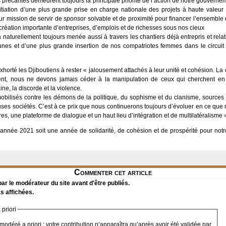
s précarités demeurent toujours la principale priorité de l’action de notre gouverne
initiation d’une plus grande prise en charge nationale des projets à haute vale
ur mission de servir de
sponsor
solvable et de proximité pour financer l’ensembl
création importante d’entreprises, d’emplois et de richesses sous nos cieux
naturellement toujours menée aussi à travers les chantiers déjà entrepris et relati
eunes et d’une plus grande insertion de nos compatriotes femmes dans le circuit
horté les Djiboutiens à rester « jalousement attachés à leur unité et cohésion. La
ent, nous ne devons jamais céder à la manipulation de ceux qui cherchent e
ine, la discorde et la violence.
bilisés contre les démons de la politique, du sophisme et du clanisme, sources
es sociétés. C’est à ce prix que nous continuerons toujours d’évoluer en ce que 
es, une plateforme de dialogue et un haut lieu d’intégration et de multilatéralisme 
 l’année 2021 soit une année de solidarité, de cohésion et de prospérité pour not
Commenter cet article
r le modérateur du site avant d'être publiés.
s affichées.
priori
modéré a priori : votre contribution n’apparaîtra qu’après avoir été validée par