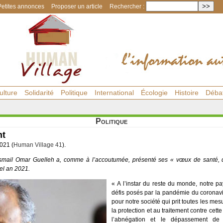
Petites annonces
Proposer un article
Rechercher :
ulture
Solidarité
Politique
International
Écologie
Histoire
Déba
Politique
nt
2021 (
Human Village 41
).
Ismail Omar Guelleh a, comme à l’accoutumée, présenté ses « vœux de santé,
el an 2021.
« A l’instar du reste du monde, notre p
défis posés par la pandémie du coronavi
pour notre société qui prit toutes les mes
la protection et au traitement contre cet
l’abnégation et le dépassement de