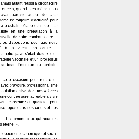
jamais autant réussi à circonscrire
tive et cela, quand bien même nous
avant-gardiste autour de cette
 demeure toujours d’actualité pour
 prochaine étape de notre lutte
nsiste en une préparation à la
nouvelle de notre combat contre la
ures dispositions pour que notre
té à la vaccination contre le
e notre pays s’était doté « d’un
ratégie vaccinale et un processus
r toute l’étendue du territoire
i cette occasion pour rendre un
r avec bravoure, professionnalisme
pulation active, dont nos « forces
 une contrée sûre, agréable à vivre
s vous consentez au quotidien pour
ence logés dans nos cœurs et nos
 et l’isolement, ceux qui nous ont
s éternel ».
éveloppement économique et social.