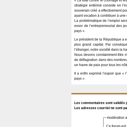
« La lutte contre le chômage et le
stratégie entériné consiste en l’
souverain créé a effectivement po
ayant vocation à contribuer à une 
La problématique de l’emploi sera 
essor de l’entrepreneuriat des j
pays ».
Le président de la République a ex
plus grand capital. Par conséqu
l’étranger, notre société dans la ha
Nous devons constamment être mo
de déflagration dans des nombreus
un havre de paix pour tous les nôtr
Il a enfin exprimé l’espoir que «
pays ».
Les commentaires sont validés pa
Les adresses courriel ne sont pa
modération a 
Ce forum est 