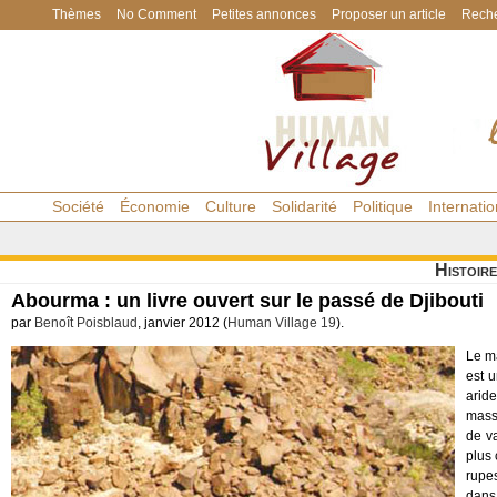
Thèmes
No Comment
Petites annonces
Proposer un article
Reche
Société
Économie
Culture
Solidarité
Politique
Internatio
Histoire
Abourma : un livre ouvert sur le passé de Djibouti
par
Benoît Poisblaud
, janvier 2012 (
Human Village 19
).
Le m
est u
aride
massi
de v
plus 
rupe
dans 