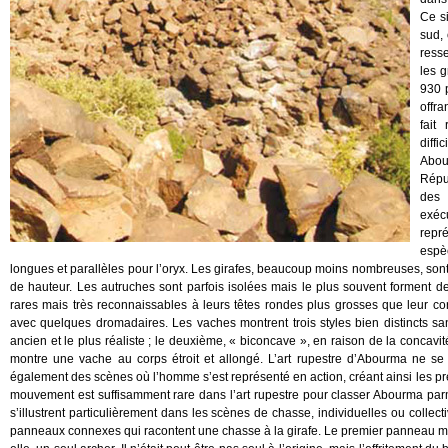
Ce s
sud,
resse
les g
930 
offra
fait
diffi
Abou
Répu
des 
exéc
repr
espè
longues et parallèles pour l’oryx. Les girafes, beaucoup moins nombreuses, sont 
de hauteur. Les autruches sont parfois isolées mais le plus souvent forment
rares mais très reconnaissables à leurs têtes rondes plus grosses que leur c
avec quelques dromadaires. Les vaches montrent trois styles bien distincts sans
ancien et le plus réaliste ; le deuxième, « biconcave », en raison de la concavit
montre une vache au corps étroit et allongé. L’art rupestre d’Abourma ne s
également des scènes où l’homme s’est représenté en action, créant ainsi les pr
mouvement est suffisamment rare dans l’art rupestre pour classer Abourma parm
s’illustrent particulièrement dans les scènes de chasse, individuelles ou collec
panneaux connexes qui racontent une chasse à la girafe. Le premier panneau mon