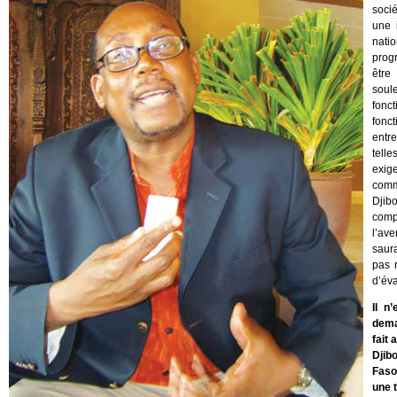
soci
une 
natio
prog
être
soul
fonc
fonc
entr
telle
exig
comme
Djib
comp
l’av
saura
pas 
d’éva
Il n
dema
fait
Djib
Faso
une t