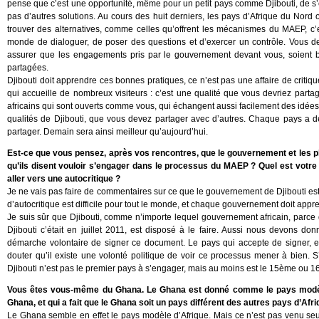
pense que c’est une opportunité, même pour un petit pays comme Djibouti, de s’ouv
pas d’autres solutions. Au cours des huit derniers, les pays d’Afrique du Nord o
trouver des alternatives, comme celles qu’offrent les mécanismes du MAEP, c’e
monde de dialoguer, de poser des questions et d’exercer un contrôle. Vous 
assurer que les engagements pris par le gouvernement devant vous, soient bi
partagées.
Djibouti doit apprendre ces bonnes pratiques, ce n’est pas une affaire de critique
qui accueille de nombreux visiteurs : c’est une qualité que vous devriez parta
africains qui sont ouverts comme vous, qui échangent aussi facilement des idées e
qualités de Djibouti, que vous devez partager avec d’autres. Chaque pays a de
partager. Demain sera ainsi meilleur qu’aujourd’hui.
Est-ce que vous pensez, après vos rencontres, que le gouvernement et les pl
qu’ils disent vouloir s’engager dans le processus du MAEP ? Quel est votr
aller vers une autocritique ?
Je ne vais pas faire de commentaires sur ce que le gouvernement de Djibouti es
d’autocritique est difficile pour tout le monde, et chaque gouvernement doit appre
Je suis sûr que Djibouti, comme n’importe lequel gouvernement africain, parce
Djibouti c’était en juillet 2011, est disposé à le faire. Aussi nous devons d
démarche volontaire de signer ce document. Le pays qui accepte de signer, e
douter qu’il existe une volonté politique de voir ce processus mener à bien. 
Djibouti n’est pas le premier pays à s’engager, mais au moins est le 15ème ou 16ème
Vous êtes vous-même du Ghana. Le Ghana est donné comme le pays modèle, l
Ghana, et qui a fait que le Ghana soit un pays différent des autres pays d’Afri
Le Ghana semble en effet le pays modèle d’Afrique. Mais ce n’est pas venu seul 