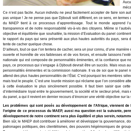
Aucu
méca
Ce n’est pas facile. Aucun individu ne peut facilement accepter de faire son autocr
pas unique ! Je ne pense pas que Djibouti soit différent, en ce sens, en termes 
du MAEP tient à ce processus d’apprentissage. Tout le monde apprend l’un 
transparence et de notre responsabilité vis-à-vis des citoyens. Même si l’autoév
objective et équilibrée que souhaitée, la mission d’Evaluation du panel continen
le rapport du pays qui sera présenté aux plus hautes autorités du pays, sera d
tente de cacher quelque chose.
D’ailleurs, tout ce que l’on tentera de cacher, sera un jour connu, d’une manière o
ouverte et honnête de vos faiblesses et de vos forces, et ensuite laissons l’exté
nationale qui est composée de personnalités éminentes, et la confiance que 
pays, ce processus qui s’engage à Djibouti devrait être un succès. Mais vous aur
personnalités éminentes et la commission nationale. Il va de soi que le panel n
attend des plus hautes personnalités de l’État. C’est pourquoi les membres sé
mais tout le peuple. C’est une lourde mission qui réclame que l’on considère att
à cette évaluation le plus sincèrement possible. Il faut bien saisir que ce
d’intermédiaire loyal entre le gouvernement, la société et le secteur privé, mais
du panel, a qui il revient en dernier recours d’énoncer une vérité objective sur la 
Les problèmes qui sont posés au développement de l’Afrique, viennent de l
l’origine de ce processus du MAEP, aussi ma question est la suivante, pen
développement de notre continent sera plus équilibré et plus serein, notamme
Bien sûr, le MAEP doit contribuer à améliorer et développer la gouvernance, doi
patronages politiques, des clientélismes, des pouvoirs hégémoniques de groupe