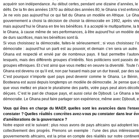
acquérir son indépendance. Au début certes, pendant une dizaine d’années, l
défis. De la fin des années 1970 au début des années 80, le Ghana s’est enfoncé 
Je ne vois pas aujourd’hui ce qui fait du Ghana un modèle en Afrique. Le Gha
gouvernement a choisi la décision de choisir la démocratie en 1992, après vingt
mais aujourd’hui le Ghana en tire les bénéfices. Il a accepté le multipartisme, la t
le Ghana, à cause même de ses performances, à être aujourd’hui un modèle de 
de durs sacrifices, mais les bénéfices sont là.
Si vous choisissez la démocratie, faites-le sérieusement ; si vous choisissez l
démocratie : aujourd’hui un parti est au pouvoir, et demain c’en sera un autre.
Ghana est respecté et envié par de nombreux pays. Il faut permettre l’auto
lesquels, mais des différents groupes d’intérêts. Nos politiciens sont passés d
groupes ethniques. Et c’est ainsi que vous mettez en oeuvre la diversité. Toute l’
Ghana est devenu ce qu’il est, non par hasard mais par un dur travail, par des sacr
C’est pourquoi n’importe quel pays peut devenir comme le Ghana. Le Bénin, l
Bostwana est aussi depuis longtemps un modèle de démocratie. Je pense que d
que vous mettez en place le pluralisme des partis, votre pays peut alors décolle
déçues. C’est le pari de chaque pays, et aussi celui de Djibouti. Le Ghana a te
démocratie. Le Ghana peut faire partager son expérience, même avec Djibouti, et
Vous qui êtes en charge du MAEP, quelles sont les avancées dans l’ense
constater ? Quelles réalités concrètes avez-vous pu constater dans leur é
d’améliorations de la gouvernance ?
Notre espoir est le suivant : plus nous avons de pays africains qui adoptent 
collectivement des progrès. Prenons un exemple : l’une des plus intéressant
gouvernements africains, est la prise en compte des réalités sur notre contin