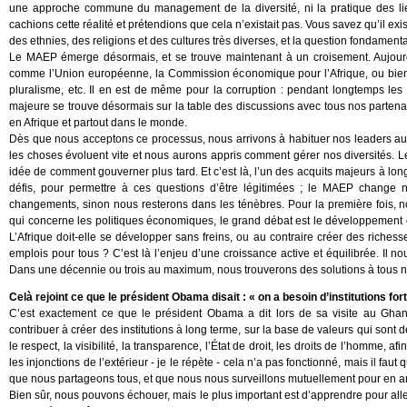
une approche commune du management de la diversité, ni la pratique des li
cachions cette réalité et prétendions que cela n’existait pas. Vous savez qu’il e
des ethnies, des religions et des cultures très diverses, et la question fondamenta
Le MAEP émerge désormais, et se trouve maintenant à un croisement. Aujourd’h
comme l’Union européenne, la Commission économique pour l’Afrique, ou bien e
pluralisme, etc. Il en est de même pour la corruption : pendant longtemps les
majeure se trouve désormais sur la table des discussions avec tous nos parten
en Afrique et partout dans le monde.
Dès que nous acceptons ce processus, nous arrivons à habituer nos leaders a
les choses évoluent vite et nous aurons appris comment gérer nos diversités. Le
idée de comment gouverner plus tard. Et c’est là, l’un des acquits majeurs à l
défis, pour permettre à ces questions d’être légitimées ; le MAEP change 
changements, sinon nous resterons dans les ténèbres. Pour la première fois, 
qui concerne les politiques économiques, le grand débat est le développemen
L’Afrique doit-elle se développer sans freins, ou au contraire créer des richess
emplois pour tous ? C’est là l’enjeu d’une croissance active et équilibrée. Il no
Dans une décennie ou trois au maximum, nous trouverons des solutions à tous 
Celà rejoint ce que le président Obama disait : « on a besoin d’institutions fo
C’est exactement ce que le président Obama a dit lors de sa visite au Ghan
contribuer à créer des institutions à long terme, sur la base de valeurs qui sont 
le respect, la visibilité, la transparence, l’État de droit, les droits de l’homme, 
les injonctions de l’extérieur - je le répète - cela n’a pas fonctionné, mais il fau
que nous partageons tous, et que nous nous surveillons mutuellement pour en am
Bien sûr, nous pouvons échouer, mais le plus important est d’apprendre pour aller