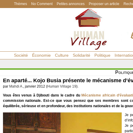
Thèmes
No Comment
Petites annonces
Proposer un article
Reche
Société
Économie
Culture
Solidarité
Politique
Internatio
Politiqu
En aparté... Kojo Busia présente le mécanisme d’év
par
Mahdi A.
, janvier 2012 (
Human Village 19
).
Vous êtes venus à Djibouti dans le cadre du
Mécanisme africain d’évaluati
commission nationale. Est-ce que vous pensez que ses membres sont con
équilibrée, sérieuse et en profondeur, des institutions nationales et de la gou
Je p
d’in
Je p
parti