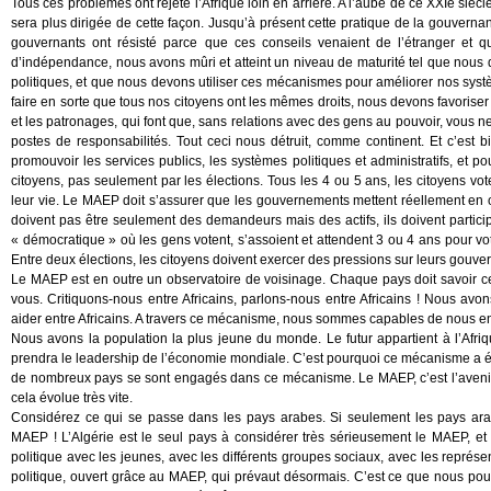
Tous ces problèmes ont rejeté l’Afrique loin en arrière. A l’aube de ce XXIe sièc
sera plus dirigée de cette façon. Jusqu’à présent cette pratique de la gouvernance
gouvernants ont résisté parce que ces conseils venaient de l’étranger et q
d’indépendance, nous avons mûri et atteint un niveau de maturité tel que nous
politiques, et que nous devons utiliser ces mécanismes pour améliorer nos sy
faire en sorte que tous nos citoyens ont les mêmes droits, nous devons favoriser l
et les patronages, qui font que, sans relations avec des gens au pouvoir, vous n
postes de responsabilités. Tout ceci nous détruit, comme continent. Et c’es
promouvoir les services publics, les systèmes politiques et administratifs, et 
citoyens, pas seulement par les élections. Tous les 4 ou 5 ans, les citoyens vot
leur vie. Le MAEP doit s’assurer que les gouvernements mettent réellement en 
doivent pas être seulement des demandeurs mais des actifs, ils doivent participe
« démocratique » où les gens votent, s’assoient et attendent 3 ou 4 ans pour vo
Entre deux élections, les citoyens doivent exercer des pressions sur leurs gouv
Le MAEP est en outre un observatoire de voisinage. Chaque pays doit savoir ce q
vous. Critiquons-nous entre Africains, parlons-nous entre Africains ! Nous 
aider entre Africains. A travers ce mécanisme, nous sommes capables de nous entra
Nous avons la population la plus jeune du monde. Le futur appartient à l’Afriq
prendra le leadership de l’économie mondiale. C’est pourquoi ce mécanisme a ét
de nombreux pays se sont engagés dans ce mécanisme. Le MAEP, c’est l’avenir de 
cela évolue très vite.
Considérez ce qui se passe dans les pays arabes. Si seulement les pays a
MAEP ! L’Algérie est le seul pays à considérer très sérieusement le MAEP, et 
politique avec les jeunes, avec les différents groupes sociaux, avec les représenta
politique, ouvert grâce au MAEP, qui prévaut désormais. C’est ce que nous pouv