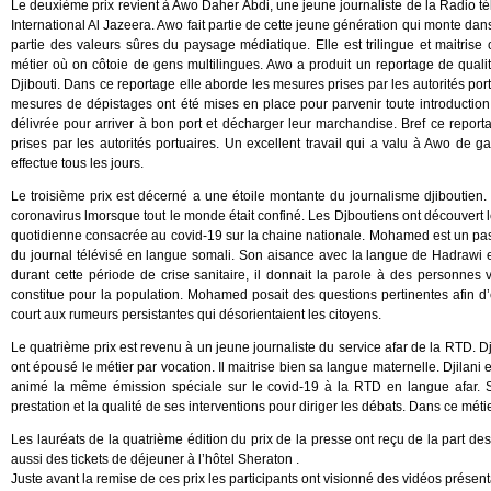
Le deuxième prix revient à Awo Daher Abdi, une jeune journaliste de la Radio tél
International Al Jazeera. Awo fait partie de cette jeune génération qui monte dans 
partie des valeurs sûres du paysage médiatique. Elle est trilingue et maitrise o
métier où on côtoie de gens multilingues. Awo a produit un reportage de quali
Djibouti. Dans ce reportage elle aborde les mesures prises par les autorités port
mesures de dépistages ont été mises en place pour parvenir toute introduction
délivrée pour arriver à bon port et décharger leur marchandise. Bref ce repor
prises par les autorités portuaires. Un excellent travail qui a valu à Awo de g
effectue tous les jours.
Le troisième prix est décerné a une étoile montante du journalisme djiboutie
coronavirus lmorsque tout le monde était confiné. Les Djboutiens ont découvert le
quotidienne consacrée au covid-19 sur la chaine nationale. Mohamed est un pass
du journal télévisé en langue somali. Son aisance avec la langue de Hadrawi en 
durant cette période de crise sanitaire, il donnait la parole à des personnes
constitue pour la population. Mohamed posait des questions pertinentes afin d’éc
court aux rumeurs persistantes qui désorientaient les citoyens.
Le quatrième prix est revenu à un jeune journaliste du service afar de la RTD. Dji
ont épousé le métier par vocation. Il maitrise bien sa langue maternelle. Djilani e
animé la même émission spéciale sur le covid-19 à la RTD en langue afar. Sur
prestation et la qualité de ses interventions pour diriger les débats. Dans ce métie
Les lauréats de la quatrième édition du prix de la presse ont reçu de la part des
aussi des tickets de déjeuner à l’hôtel Sheraton .
Juste avant la remise de ces prix les participants ont visionné des vidéos présentan