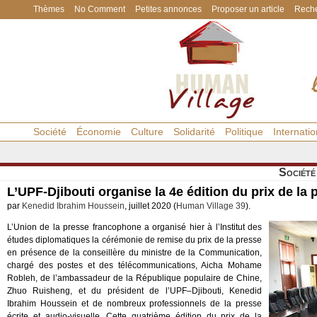
Thèmes
No Comment
Petites annonces
Proposer un article
Reche
Société
Économie
Culture
Solidarité
Politique
Internatio
Société
L’UPF-Djibouti organise la 4e édition du prix de la 
par
Kenedid Ibrahim Houssein
, juillet 2020 (
Human Village 39
).
L’Union de la presse francophone a organisé hier à l’Institut des
études diplomatiques la cérémonie de remise du prix de la presse
en présence de la conseillère du ministre de la Communication,
chargé des postes et des télécommunications, Aicha Mohame
Robleh, de l’ambassadeur de la République populaire de Chine,
Zhuo Ruisheng, et du président de l’UPF–Djibouti, Kenedid
Ibrahim Houssein et de nombreux professionnels de la presse
écrite et audio-visuelle. Cette quatrième édition du prix de la