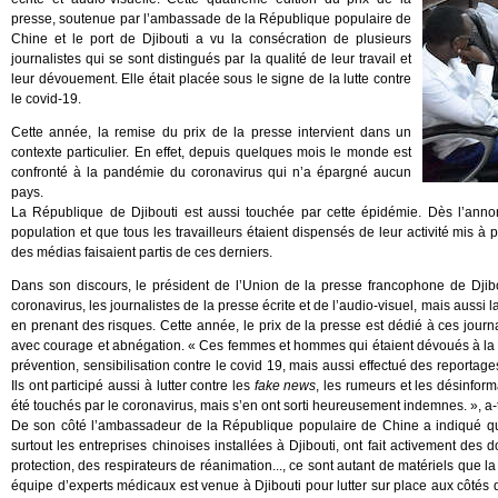
presse, soutenue par l’ambassade de la République populaire de
Chine et le port de Djibouti a vu la consécration de plusieurs
journalistes qui se sont distingués par la qualité de leur travail et
leur dévouement. Elle était placée sous le signe de la lutte contre
le covid-19.
Cette année, la remise du prix de la presse intervient dans un
contexte particulier. En effet, depuis quelques mois le monde est
confronté à la pandémie du coronavirus qui n’a épargné aucun
pays.
La République de Djibouti est aussi touchée par cette épidémie. Dès l’ann
population et que tous les travailleurs étaient dispensés de leur activité mis à
des médias faisaient partis de ces derniers.
Dans son discours, le président de l’Union de la presse francophone de Djib
coronavirus, les journalistes de la presse écrite et de l’audio-visuel, mais aussi l
en prenant des risques. Cette année, le prix de la presse est dédié à ces journa
avec courage et abnégation. « Ces femmes et hommes qui étaient dévoués à la nati
prévention, sensibilisation contre le covid 19, mais aussi effectué des reportages
Ils ont participé aussi à lutter contre les
fake news
, les rumeurs et les désinforma
été touchés par le coronavirus, mais s’en ont sorti heureusement indemnes. », a-t-
De son côté l’ambassadeur de la République populaire de Chine a indiqué que 
surtout les entreprises chinoises installées à Djibouti, ont fait activement 
protection, des respirateurs de réanimation..., ce sont autant de matériels que la
équipe d’experts médicaux est venue à Djibouti pour lutter sur place aux côtés de 