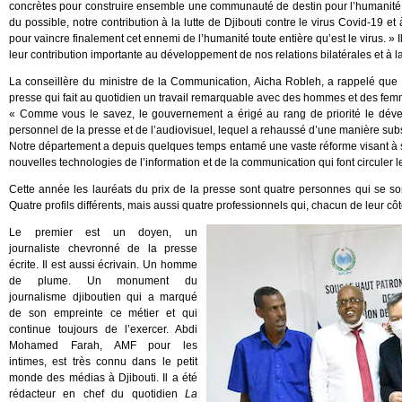
concrètes pour construire ensemble une communauté de destin pour l’humanité. 
du possible, notre contribution à la lutte de Djibouti contre le virus Covid-19 e
pour vaincre finalement cet ennemi de l’humanité toute entière qu’est le virus. » Il
leur contribution importante au développement de nos relations bilatérales et à
La conseillère du ministre de la Communication, Aicha Robleh, a rappelé que s
presse qui fait au quotidien un travail remarquable avec des hommes et des fem
« Comme vous le savez, le gouvernement a érigé au rang de priorité le déve
personnel de la presse et de l’audiovisuel, lequel a rehaussé d’une manière su
Notre département a depuis quelques temps entamé une vaste réforme visant à s
nouvelles technologies de l’information et de la communication qui font circuler 
Cette année les lauréats du prix de la presse sont quatre personnes qui se so
Quatre profils différents, mais aussi quatre professionnels qui, chacun de leur côt
Le premier est un doyen, un
journaliste chevronné de la presse
écrite. Il est aussi écrivain. Un homme
de plume. Un monument du
journalisme djiboutien qui a marqué
de son empreinte ce métier et qui
continue toujours de l’exercer. Abdi
Mohamed Farah, AMF pour les
intimes, est très connu dans le petit
monde des médias à Djibouti. Il a été
rédacteur en chef du quotidien
La