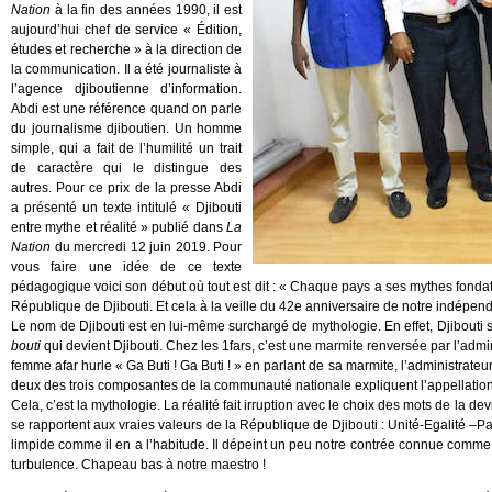
Nation
à la fin des années 1990, il est
aujourd’hui chef de service « Édition,
études et recherche » à la direction de
la communication. Il a été journaliste à
l’agence djiboutienne d’information.
Abdi est une référence quand on parle
du journalisme djiboutien. Un homme
simple, qui a fait de l’humilité un trait
de caractère qui le distingue des
autres. Pour ce prix de la presse Abdi
a présenté un texte intitulé « Djibouti
entre mythe et réalité » publié dans
La
Nation
du mercredi 12 juin 2019. Pour
vous faire une idée de ce texte
pédagogique voici son début où tout est dit : « Chaque pays a ses mythes fondate
République de Djibouti. Et cela à la veille du 42e anniversaire de notre indépen
Le nom de Djibouti est en lui-même surchargé de mythologie. En effet, Djibouti se
bouti
qui devient Djibouti. Chez les 1fars, c’est une marmite renversée par l’admi
femme afar hurle « Ga Buti ! Ga Buti ! » en parlant de sa marmite, l’administrateu
deux des trois composantes de la communauté nationale expliquent l’appellation 
Cela, c’est la mythologie. La réalité fait irruption avec le choix des mots de la d
se rapportent aux vraies valeurs de la République de Djibouti : Unité-Egalité –Pa
limpide comme il en a l’habitude. Il dépeint un peu notre contrée connue comme
turbulence. Chapeau bas à notre maestro !