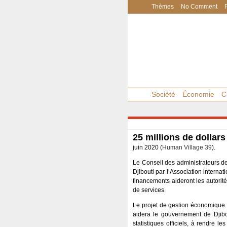
Thèmes
No Comment
Société
Économie
C
25 millions de dollars
juin 2020 (
Human Village 39
).
Le Conseil des administrateurs de
Djibouti par l’Association intern
financements aideront les autorité
de services.
Le projet de gestion économique e
aidera le gouvernement de Djibou
statistiques officiels, à rendre l