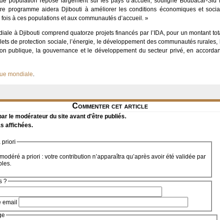
e population repose largement sur les pays d’accueil, souligne Boubacar-Sid Ba
re programme aidera Djibouti à améliorer les conditions économiques et soci
la fois à ces populations et aux communautés d’accueil. »
ale à Djibouti comprend quatorze projets financés par l’IDA, pour un montant total
 filets de protection sociale, l’énergie, le développement des communautés rurales, l
tion publique, la gouvernance et le développement du secteur privé, en accordan
nque mondiale
.
Commenter cet article
r le modérateur du site avant d'être publiés.
s affichées.
priori
modéré a priori : votre contribution n’apparaîtra qu’après avoir été validée par
bles.
s ?
e email
ge