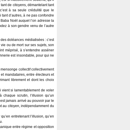
 tant de citoyens, démantelant tant
c’est à sa seule crédulité que le
i tant d’autres, à ne pas confondre
, Baba Noël auquel l’on adresse la
ndez à son gendre venu de l’autre
u des doléances médiatisées : c’est
 vie ou de mort sur ses sujets, son
oint méprisé, à s’entendre asséner
onnerie est insondable, pour qui ne
e mensonge collectif collectivement
 et mandataires, entre électeurs et
rimant librement et dont les choix
 vient si lamentablement de voler
à chaque scrutin, l’illusion qu’un
est jamais arrivé au pouvoir par le
ment au citoyen, indépendamment du
 qu’en entretenant l’illusion, qu’en
u.
organique entre régime et opposition