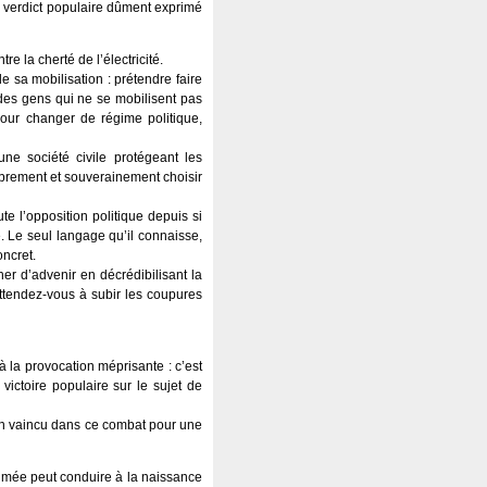
le verdict populaire dûment exprimé
e la cherté de l’électricité.
e sa mobilisation : prétendre faire
ue des gens qui ne se mobilisent pas
pour changer de régime politique,
ne société civile protégeant les
librement et souverainement choisir
e l’opposition politique depuis si
. Le seul langage qu’il connaisse,
oncret.
er d’advenir en décrédibilisant la
attendez-vous à subir les coupures
à la provocation méprisante : c’est
victoire populaire sur le sujet de
oyen vaincu dans ce combat pour une
sumée peut conduire à la naissance