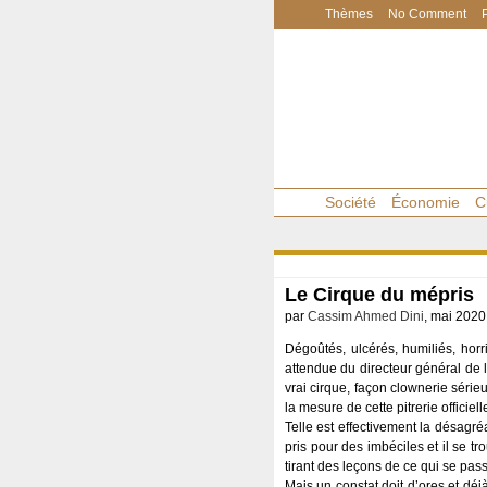
Thèmes
No Comment
Société
Économie
C
Le Cirque du mépris
par
Cassim Ahmed Dini
, mai 2020
Dégoûtés, ulcérés, humiliés, horri
attendue du directeur général de l
vrai cirque, façon clownerie série
la mesure de cette pitrerie officie
Telle est effectivement la désagré
pris pour des imbéciles et il se tr
tirant des leçons de ce qui se pas
Mais un constat doit d’ores et déjà