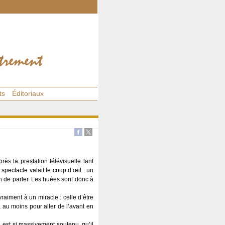
ts
Éditoriaux
rès la prestation télévisuelle tant
spectacle valait le coup d’œil : un
on de parler. Les huées sont donc à
raiment à un miracle : celle d’être
i, au moins pour aller de l’avant en
t, est si massivement soutenu, qu’il