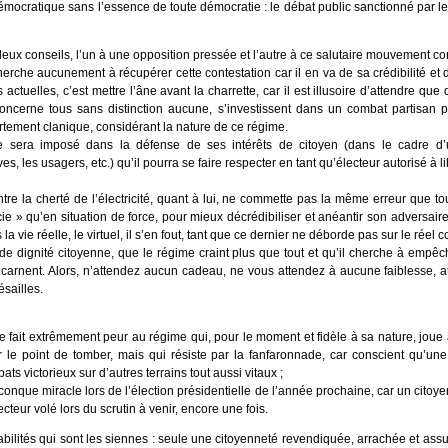
e démocratique sans l’essence de toute démocratie : le débat public sanctionné par 
deux conseils, l’un à une opposition pressée et l’autre à ce salutaire mouvement contr
herche aucunement à récupérer cette contestation car il en va de sa crédibilité et d
 actuelles, c’est mettre l’âne avant la charrette, car il est illusoire d’attendre q
oncerne tous sans distinction aucune, s’investissent dans un combat partisan 
rtement clanique, considérant la nature de ce régime.
e sera imposé dans la défense de ses intérêts de citoyen (dans le cadre d’u
s, les usagers, etc.) qu’il pourra se faire respecter en tant qu’électeur autorisé à 
e la cherté de l’électricité, quant à lui, ne commette pas la même erreur que tout
e » qu’en situation de force, pour mieux décrédibiliser et anéantir son adversaire
la vie réelle, le virtuel, il s’en fout, tant que ce dernier ne déborde pas sur le réel c
de dignité citoyenne, que le régime craint plus que tout et qu’il cherche à empêch
l’incarnent. Alors, n’attendez aucun cadeau, ne vous attendez à aucune faiblesse, 
ésailles.
e fait extrêmement peur au régime qui, pour le moment et fidèle à sa nature, joue 
 le point de tomber, mais qui résiste par la fanfaronnade, car conscient qu’une 
bats victorieux sur d’autres terrains tout aussi vitaux ;
lconque miracle lors de l’élection présidentielle de l’année prochaine, car un cit
ecteur volé lors du scrutin à venir, encore une fois.
ilités qui sont les siennes : seule une citoyenneté revendiquée, arrachée et as