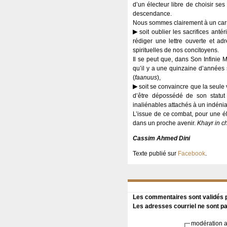
d’un électeur libre de choisir ses
descendance.
Nous sommes clairement à un carrefo
soit oublier les sacrifices anté
rédiger une lettre ouverte et a
spirituelles de nos concitoyens.
Il se peut que, dans Son Infinie
qu’il y a une quinzaine d’années 
(
faanuus
),
soit se convaincre que la seule v
d’être dépossédé de son statut
inaliénables attachés à un indéniab
L’issue de ce combat, pour une é
dans un proche avenir.
Khayr in c
Cassim Ahmed Dini
Texte publié sur
Facebook
.
Les commentaires sont validés pa
Les adresses courriel ne sont pa
modération a 