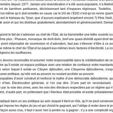
première depuis 1977. Jamais une revendication n’a été aussi populaire, n’a fédéré
ant de barrières partisanes, décloisonnant tant d’espaces régionaux. Toutefois, 
est lui-même qu’il doit remettre en cause car le DG de l’EDD n’est qu’un renne (parm
irant le traineau du Tyran, que d’aucuns espéraient (espèrent encore ?) Père Noël
ite avoir et qui les distribue gratuitement, abondamment et généreusement. Dema
pond le fait de s’adresser au chef de l’État, de lui transmettre une lettre ouverte o
me plus : Pharaon, monarque de droit divin, bref une quasi-divinité ayant droit de
point méprisable de soumission et d’adoration, faut pas s’étonner d’être à ce p
même le chef de l’État et lui payent eux-mêmes leurs factures d’électricité. La c
régeons les souffrances.
us devons reconnaître et assumer notre responsabilité dans la crédibilisation de c
roire qu’il existe un espace politique avec une relation de confiance entre mandants
 selon lequel il existe un Citoyen djiboutien, une Citoyenne djiboutienne, s’exp
lasse politique, qu’elle soit au pouvoir ou voulant accéder au pouvoir.
pables d’avoir construit et renforcé le mythe d’une démocratie djiboutienne, qui
 d’hier. Électrocution générale, si l’on ose dire. D’une part en reconduisant, 
par la voie des urnes, avec les voix des électeurs respectées par un régime qui n’
ent, d’autre part, en prétendant que l’électeur était possible et existe préalable
liqué dans un jeu politique au sein duquel il tient un rôle, qu’il ne peut conserver
qui impose les règles du jeu et qui choisit le gagnant, qui l’oblige à rester dans le je
façon aussi crue, il faut n’avoir rien à perdre ou à gagner : il y a une complicité 