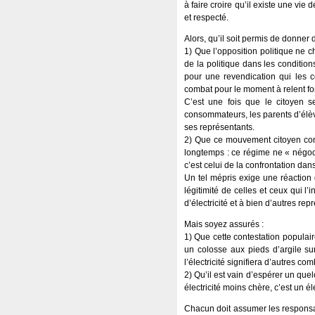
à faire croire qu’il existe une vi
et respecté.
Alors, qu’il soit permis de donner 
1) Que l’opposition politique ne c
de la politique dans les conditions
pour une revendication qui les c
combat pour le moment à relent fo
C’est une fois que le citoyen s
consommateurs, les parents d’élève
ses représentants.
2) Que ce mouvement citoyen contr
longtemps : ce régime ne « négoci
c’est celui de la confrontation dans 
Un tel mépris exige une réaction 
légitimité de celles et ceux qui 
d’électricité et à bien d’autres repr
Mais soyez assurés :
1) Que cette contestation populair
un colosse aux pieds d’argile sur
l’électricité signifiera d’autres com
2) Qu’il est vain d’espérer un que
électricité moins chère, c’est un él
Chacun doit assumer les responsab