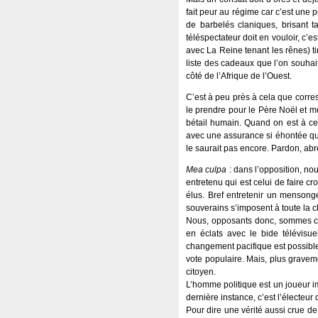
fait peur au régime car c’est une 
de barbelés claniques, brisant t
téléspectateur doit en vouloir, c’
avec La Reine tenant les rênes) t
liste des cadeaux que l’on souha
côté de l’Afrique de l’Ouest.
C’est à peu près à cela que corres
le prendre pour le Père Noël et mê
bétail humain. Quand on est à ce 
avec une assurance si éhontée que 
le saurait pas encore. Pardon, ab
Mea culpa
: dans l’opposition, no
entretenu qui est celui de faire c
élus. Bref entretenir un mensonge
souverains s’imposent à toute la c
Nous, opposants donc, sommes cou
en éclats avec le bide télévisuel
changement pacifique est possible 
vote populaire. Mais, plus gravem
citoyen.
L’homme politique est un joueur imp
dernière instance, c’est l’électeur 
Pour dire une vérité aussi crue de 