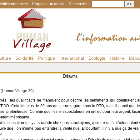
Petites annonces
Proposer un article
Rechercher :
ulture
Solidarité
Politique
International
Écologie
Histoire
Déba
Débats
 (
Human Village 39
).
fiés : les qualificatifs ne manquent pour décrire les sentiments qui dominaient ap
’EDD. Cela fait plus de 30 ans que je ne regarde pas la RTD, mais il parait que le 
use, prétentieuse. Comme quoi les téléspectateurs en ont eu pour leur argent, faç
llement méprisante.
able sensation qui y a succédé chez nos concitoyens, à croire qu’ils s’attendaient v
ouve que l’on n’aime pas entendre la vérité nue. Et pourtant, il n’y a que ça de vra
se.
 être tiré : ce mouvement social contre la cherté de l’électricité mobilise à tel poin