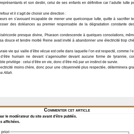
 représentants et son destin, celui de ses enfants en définitive car l’adulte lutte
ur et il s’agit de choisir une direction :
rieurs en s’avouant incapable de mener une quelconque lutte, quitte à sacrifier l
dresser des doléances au premier responsable de la dégradation constante des 
 Miséricorde presque divine, Pharaon condescende à quelques consolations, mêm
sa douce et tendre moitié Reine avait invité à abandonner une électricité trop ch
raie vie qui vaille d’être vécue est celle dans laquelle l’on est respecté, comme l’
 d’être humain ne devant s’agenouiller devant aucune forme de tyrannie, com
le privilège : celui d’être en vie, donc d’être mû par un instinct de survie.
lectricité moins chère, donc pour une citoyenneté plus respectée, déterminera g
ha Allah
.
Commenter cet article
r le modérateur du site avant d'être publiés.
s affichées.
priori