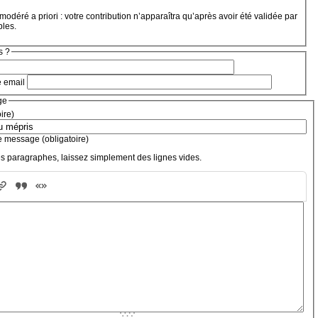
modéré a priori : votre contribution n’apparaîtra qu’après avoir été validée par
bles.
s ?
e email
ge
oire)
e message (obligatoire)
s paragraphes, laissez simplement des lignes vides.