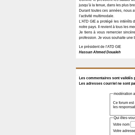
jusqu’à la tenue, dans les plus br
Durant toutes ces années, nous a
l’activité multimodale.
L’ATD GIE a protégé les intérêt
notre pays. Il revient à tous les m
Je tiens à vous remercier sincèr
profession. Je vous souhaite une 
Le président de I’ATD GIE
Hassan Ahmed Doualeh
Les commentaires sont validés pa
Les adresses courriel ne sont pa
modération a 
Ce forum est 
les responsa
Qui êtes-vou
Votre nom
Votre adress