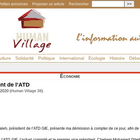
Petites annonces
Proposer un article
Rechercher :
ulture
Solidarité
Politique
International
Écologie
Histoire
Déba
Économie
nt de l’ATD
l 2020 (
Human Village 38
).
, président de l’ATD GIE, présente ma démission à compter de ce jour, afin de p
 l’ATD GIE, l’actuel commité et le premier vice président, Chehem Mohamed Dileita