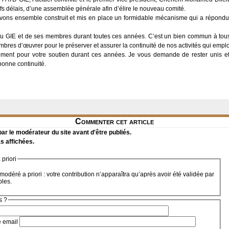
efs délais, d’une assemblée générale afin d’élire le nouveau comité.
vons ensemble construit et mis en place un formidable mécanisme qui a répondu à
s du GIE et de ses membres durant toutes ces années. C’est un bien commun à to
embres d’œuvrer pour le préserver et assurer la continuité de nos activités qui emploi
ement pour votre soutien durant ces années. Je vous demande de rester unis et s
bonne continuité.
Commenter cet article
r le modérateur du site avant d'être publiés.
s affichées.
priori
modéré a priori : votre contribution n’apparaîtra qu’après avoir été validée par
bles.
s ?
e email