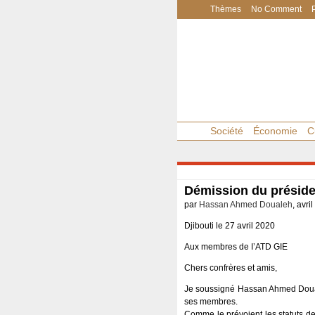
Thèmes
No Comment
Société
Économie
C
Démission du préside
par
Hassan Ahmed Doualeh
, avri
Djibouti le 27 avril 2020
Aux membres de I’ATD GIE
Chers confrères et amis,
Je soussigné Hassan Ahmed Doualeh
ses membres.
Comme le prévoient les statuts de