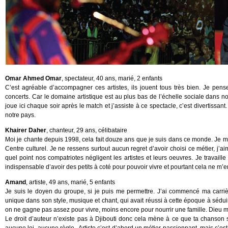
Omar Ahmed Omar
, spectateur, 40 ans, marié, 2 enfants
C’est agréable d’accompagner ces artistes, ils jouent tous très bien. Je pens
concerts. Car le domaine artistique est au plus bas de l’échelle sociale dans
joue ici chaque soir après le match et j’assiste à ce spectacle, c’est divertissant
notre pays.
Khairer Daher
, chanteur, 29 ans, célibataire
Moi je chante depuis 1998, cela fait douze ans que je suis dans ce monde. Je me
Centre culturel. Je ne ressens surtout aucun regret d’avoir choisi ce métier, j’ai
quel point nos compatriotes négligent les artistes et leurs oeuvres. Je travaill
indispensable d’avoir des petits à coté pour pouvoir vivre et pourtant cela ne m’
Amand
, artiste, 49 ans, marié, 5 enfants
Je suis le doyen du groupe, si je puis me permettre. J’ai commencé ma carr
unique dans son style, musique et chant, qui avait réussi à cette époque à séduire
on ne gagne pas assez pour vivre, moins encore pour nourrir une famille. Dieu me
Le droit d’auteur n’existe pas à Djibouti donc cela mène à ce que ta chanson so