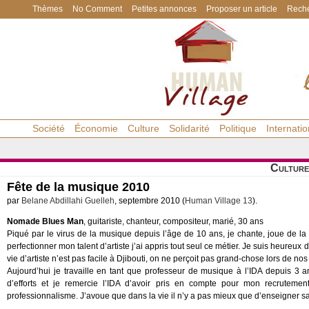
Thèmes
No Comment
Petites annonces
Proposer un article
Reche
Société
Économie
Culture
Solidarité
Politique
Internatio
Culture
Fête de la musique 2010
par
Belane Abdillahi Guelleh
, septembre 2010 (
Human Village 13
).
Nomade Blues Man
, guitariste, chanteur, compositeur, marié, 30 ans
Piqué par le virus de la musique depuis l’âge de 10 ans, je chante, joue de 
perfectionner mon talent d’artiste j’ai appris tout seul ce métier. Je suis heureu
vie d’artiste n’est pas facile à Djibouti, on ne perçoit pas grand-chose lors de nos
Aujourd’hui je travaille en tant que professeur de musique à l’IDA depuis 3 
d’efforts et je remercie l’IDA d’avoir pris en compte pour mon recrut
professionnalisme. J’avoue que dans la vie il n’y a pas mieux que d’enseigner sa