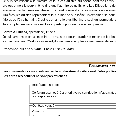
Je suis professeur à la Nativité, et tous ces artistes sur scène sont mes amis.
professionnels je peux même dire que j’admire ce qu’ils font. Les Djiboutiens do
artistes et par la même manifester un intérêt convivial aux réalisations et oeuvres
lumières, les artistes représentent tout le monde sur scène. Ils expriment le souha
faibles de l’être humain. C’est le domaine le plus libertin, le seul qui permet de
Tout simplement un artiste est très important pour un pays et son peuple.
Samra Ali Dileita
, spectatrice, 12 ans
Je suis avec mon papa, mon frère et ma sœur pour regarder le match de football e
est bien animée. C’est très amusant, il joue bien et en plus ça me permet de sor
Propos recueillis par
Bilane
. Photos
Eric Baudoin
.
Commenter cet 
Les commentaires sont validés par le modérateur du site avant d'être publiés
Les adresses courriel ne sont pas affichées.
modération a priori
Ce forum est modéré a priori : votre contribution n’apparaîtr
les responsables.
Qui êtes-vous ?
Votre nom