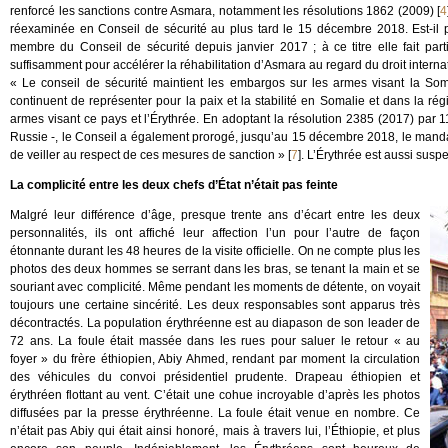
renforcé les sanctions contre Asmara, notamment les résolutions 1862 (2009)
[
4
réexaminée en Conseil de sécurité au plus tard le 15 décembre 2018. Est-il p
membre du Conseil de sécurité depuis janvier 2017 ; à ce titre elle fait par
suffisamment pour accélérer la réhabilitation d’Asmara au regard du droit internat
« Le conseil de sécurité maintient les embargos sur les armes visant la So
continuent de représenter pour la paix et la stabilité en Somalie et dans la rég
armes visant ce pays et l’Érythrée. En adoptant la résolution 2385 (2017) par 1
Russie -, le Conseil a également prorogé, jusqu’au 15 décembre 2018, le mandat
de veiller au respect de ces mesures de sanction »
[
7
]
. L’Érythrée est aussi susp
La complicité entre les deux chefs d’État n’était pas feinte
Malgré leur différence d’âge, presque trente ans d’écart entre les deux
personnalités, ils ont affiché leur affection l’un pour l’autre de façon
étonnante durant les 48 heures de la visite officielle. On ne compte plus les
photos des deux hommes se serrant dans les bras, se tenant la main et se
souriant avec complicité. Même pendant les moments de détente, on voyait
toujours une certaine sincérité. Les deux responsables sont apparus très
décontractés. La population érythréenne est au diapason de son leader de
72 ans. La foule était massée dans les rues pour saluer le retour « au
foyer » du frère éthiopien, Abiy Ahmed, rendant par moment la circulation
des véhicules du convoi présidentiel prudente. Drapeau éthiopien et
érythréen flottant au vent. C’était une cohue incroyable d’après les photos
diffusées par la presse érythréenne. La foule était venue en nombre. Ce
n’était pas Abiy qui était ainsi honoré, mais à travers lui, l’Éthiopie, et plus