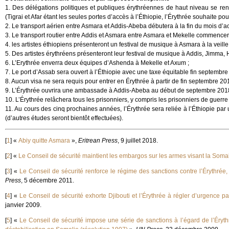
1. Des délégations politiques et publiques érythréennes de haut niveau se rend
(Tigrai et Afar étant les seules portes d’accès à l’Éthiopie, l’Érythrée souhaite p
2. Le transport aérien entre Asmara et Addis-Abeba débutera à la fin du mois d’ao
3. Le transport routier entre Addis et Asmara entre Asmara et Mekelle commencer
4. les artistes éthiopiens présenteront un festival de musique à Asmara à la veille
5. Des artistes érythréens présenteront leur festival de musique à Addis, Jimma,
6. L’Erythrée enverra deux équipes d’Ashenda à Mekelle et Axum ;
7. Le port d’Assab sera ouvert à l’Éthiopie avec une taxe équitable fin septembr
8. Aucun visa ne sera requis pour entrer en Érythrée à partir de fin septembre 201
9. L’Érythrée ouvrira une ambassade à Addis-Abeba au début de septembre 2018 
10. L’Érythrée relâchera tous les prisonniers, y compris les prisonniers de guerre e
11. Au cours des cinq prochaines années, l’Érythrée sera reliée à l’Éthiopie
(d’autres études seront bientôt effectuées).
[
1
]
«
Abiy quitte Asmara
»,
Eritrean Press
, 9 juillet 2018.
[
2
]
«
Le Conseil de sécurité maintient les embargos sur les armes visant la Somali
[
3
]
«
Le Conseil de sécurité renforce le régime des sanctions contre l’Érythrée,
Press
, 5 décembre 2011.
[
4
]
«
Le Conseil de sécurité exhorte Djibouti et l’Érythrée à régler d’urgence pac
janvier 2009.
[
5
]
«
Le Conseil de sécurité impose une série de sanctions à l’égard de l’Éry