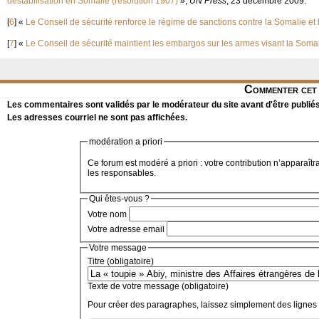
déstabilisation en Somalie (résolution 1907)
»,
UN Press
, 23 décembre 2009.
[
6
]
«
Le Conseil de sécurité renforce le régime de sanctions contre la Somalie et 
[
7
]
«
Le Conseil de sécurité maintient les embargos sur les armes visant la Somali
Commenter cet 
Les commentaires sont validés par le modérateur du site avant d'être publiés
Les adresses courriel ne sont pas affichées.
modération a priori
Ce forum est modéré a priori : votre contribution n’apparaîtr
les responsables.
Qui êtes-vous ?
Votre nom
Votre adresse email
Votre message
Titre (obligatoire)
Texte de votre message (obligatoire)
Pour créer des paragraphes, laissez simplement des lignes 