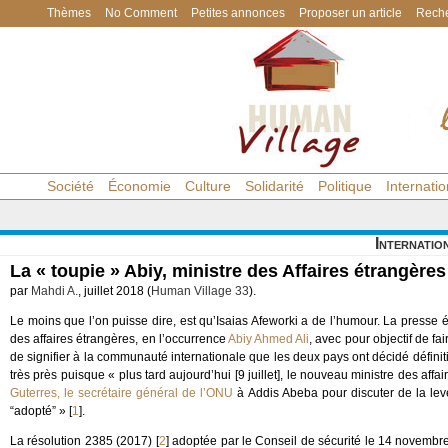
Thèmes
No Comment
Petites annonces
Proposer un article
Reche
Société
Économie
Culture
Solidarité
Politique
Internatio
Internatio
La « toupie » Abiy, ministre des Affaires étrangères
par
Mahdi A.
, juillet 2018 (
Human Village 33
).
Le moins que l’on puisse dire, est qu’Isaias Afeworki a de l’humour. La press
des affaires étrangères, en l’occurrence
Abiy Ahmed Ali
, avec pour objectif de fa
de signifier à la communauté internationale que les deux pays ont décidé définit
très près puisque « plus tard aujourd’hui [9 juillet], le nouveau ministre des aff
Guterres, le secrétaire général de l’ONU
à Addis Abeba pour discuter de la lev
“adopté” »
[
1
]
.
La résolution 2385 (2017)
[
2
]
adoptée par le Conseil de sécurité le 14 novembre