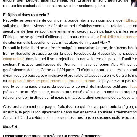
encore son peuple. Indéniablement, les Érythréens sont heureux de
renouer les contacts et les relations avec leur ancienne patrie.
Et Djibouti dans tout cela ?
Peut-elle se permettre de continuer à bouder dans son coin alors que
l’Éthiop
solitaire du lion d’Abyssinie dénote un net refroidissement des relations, ou e
spécificité de leur relation, une entente et coordination parfaite dans les pri
l’Éthiopie ne se gênerait d’ailleurs plus pour commettre
« l’infidélité » de passe
de situation et le basculement dans l’adultère du fringuant Abiy ?
Djibouti la belle libertine a décidé malgré la mauvaise fortune, de s’accrocher à
Bonne Nouvelle est apparue sur la page Facebook du Rassemblement populaire
communiqué
dans lequel il se « réjouit de la nouvelle ère de paix et d’amiti
soutient l’initiative audacieuse du Premier ministre éthiopien Abiy Ahmed
généralement dans la Corne de l’Afrique ». Et d’ajouter pour ce qui est sans nul
dynamique de paix va être inclusive et profitable à la sous région ». Cela a le méri
dit
disposer à discuter pour trouver un terrain d’entente
. Le pays ne veut pas res
que le communiqué émane du secrétaire général de l’instance politique,
Ily
président de la République, au nom du Comité exécutif et en mon nom propre [...
relations entre l’Érythrée et l’Éthiopie par la déclaration conjointe de paix et d’am
C’est probablement une page rafraichissante qui s’ouvre pour toute la région, et
absurde, la population djiboutienne dans son ensemble souhaite ardemment tou
Asmara. Il faudra évidemment discuter des questions en suspens mais avec de la 
Mahdi A.
Déclaration commune diffusée par la presse éthiopienne